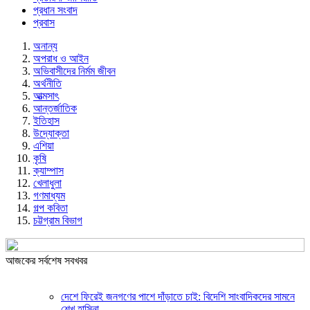
প্রধান সংবাদ
প্রবাস
অনান্য
অপরাধ ও আইন
অভিবাসীদের নির্মম জীবন
অর্থনীতি
আত্মসাৎ
আন্তর্জাতিক
ইতিহাস
উদ্যোক্তা
এশিয়া
কৃষি
ক্যাম্পাস
খেলাধুলা
গণমাধ্যম
গল্প ক‌বিতা
চট্টগ্রাম বিভাগ
আজকের সর্বশেষ সবখবর
দেশে ফিরেই জনগণের পাশে দাঁড়াতে চাই: বিদেশি সাংবাদিকদের সামনে
শেখ হাসিনা