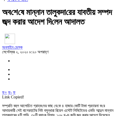
অব‌শে‌ষে মান্নান তালুকদা‌রের যাবতীয় সম্পদ
জব্দ করার আদেশ দি‌লেন আদালত
অনলাইন ডেস্ক
সেপ্টেম্বর ২, ২০২০ ৮:২০ অপরাহ্ণ
ফ+
ফ-
ফ
Link Copied!
সম্প্র‌তি বহুল আলো‌চিত গ্রাহক‌দের কাছ থে‌কে ৪ হাজার কো‌টি টাকা প্রতারনা ক‌রে
আদায়কারী সেই বাগেরহাটের নিউ বসুন্ধারা রিয়েল এস্টেট লিমিটেডের এমডি আব্দুল মান্নান
তালুকদারের ৪টি গাড়ি, ৩০টি ব্যাংক হিসাব, ১০৮ খণ্ড জমি জব্দ করার আদেশ দিয়েছেন