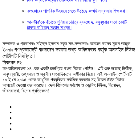
বলৎকা‌রের পাশ‌বিক উৎস‌বে মে‌তে উঠে‌ছে কও‌মি মাদ্রাসার শিক্ষকরা।
আনভী‌র’‌কে বাঁচা‌তে মু‌নিয়ার চ‌রিত্র ব্যবচ্ছেদ, বসুন্ধরার সা‌থে কো‌টি
টাকার বা‌ণি‌জ্যে সংবাদ মাধ্যম।
সম্পাদক ও প্রকাশকঃ সাইদুল ইসলাম সবুজ সহ-সম্পাদকঃ আবদুল কাদের সুজন তাজুল
গণপ্রজাতন্ত্রী বাংলাদেশ সরকার তথ্য অধিদফতর কর্তৃক অনলাইন নিউজ
ইসলাম
পোর্টালটি নিবন্ধিত।
নিবন্ধন নং:
অপরাজিতবাংলা ২৪ .কম একটি জনপ্রিয় বাংলা নিউজ পোর্টাল। এটি শুরু হয়েছে নির্ভীক,
অনুসন্ধানী, তথ্যবহুল ও স্বাধীন সাংবাদিকতার অঙ্গীকার নিয়ে। এই অনলাইন পোর্টালটি
১০ ই মে ২০১৫ থেকে আধুনিক প্রযুক্তির সর্বাধিক ব্যবহার সহ রিয়েল টাইম নিউজ
আপডেট দেওয়া শুরু করেছে। দেশ-বিদেশের সর্বশেষ ও ব্রেকিং নিউজ, বিনোদন,
জীবনযাত্রা, বিশেষ প্রতিবেদন!