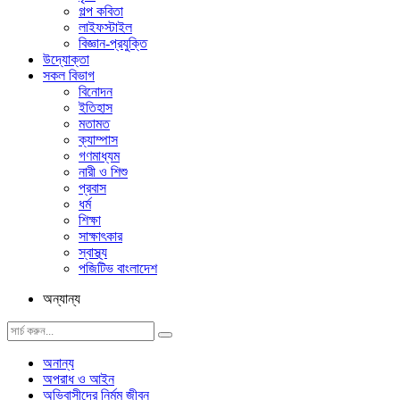
গল্প ক‌বিতা
লাইফস্টাইল
বিজ্ঞান-প্রযুক্তি
উদ্যোক্তা
সকল বিভাগ
বিনোদন
ইতিহাস
মতামত
ক্যাম্পাস
গণমাধ্যম
নারী ও শিশু
প্রবাস
ধর্ম
শিক্ষা
সাক্ষাৎকার
স্বাস্থ্য
পজিটিভ বাংলাদেশ
অন্যান্য
অনান্য
অপরাধ ও আইন
অভিবাসীদের নির্মম জীবন