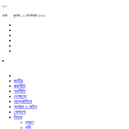
ঢাকা
বুধবার , ২ সেপ্টেম্বর ২০২০
জাতীয়
রাজনীতি
অর্থনীতি
দেশজুড়ে
আন্তর্জাতিক
অপরাধ ও আইন
খেলাধুলা
ফিচার
ভ্রমণ
কৃষি