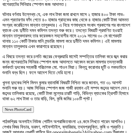
বাগেরহাটের সিনিয়ার স্পেশাল জজ আদালত।
ঘটনার বর্ণনায় উল্লেখ্য যে, এক লাখ টাকা জমা রাখলে মাসে ২ হাজার ৪০০ টাকা লাভ-
এমন প্রতারণার ফাঁদ পেতে ৪০ হাজার গ্রাহকের কাছ থেকে ৪ হাজার কোটি টাকা আমনত
সংগ্রহ করেছিলেন মান্নান তালুকদার। এ নিয়ে গণমাধ্যমে সংবাদ প্রকাশের পর বাংলাদেশ
ব্যাংক এবং দুর্নীতি দমন কমিশন তদন্ত শুরু করে। তদন্তে বিষয়টি প্রমাণিত হওয়াই
মান্নান তালুকদারসহ তার কয়েকজন সহযোগীর নামে ২০১৯ সালের ৩০ মে বাগেরহাট
থানায় ১১০ কোটি টাকার মানি লন্ডারিং মামলা করে দুর্নীতি দমন কমিশন। এই মামলায়
মান্নান তালুকদার এখন কারাগারে রয়েছেন।
এ বিষয়ে তদন্ত করে চলতি বছরের ফেব্রুয়ারি মাসেই সম্পত্তির তালিকা করে জব্দ করার
জন্য বাগেরহাটের সিনিয়র স্পেশাল জজ আদালতে আবেদন করেন মামলার তদন্তকারী
কর্মকর্তা দুদকের সহকারী পরিচালক মো. শাওন মিয়া। কিন্তু করোনার ছুটি ও লকডাউনে
শুনানি বন্ধ ছিল। ফলে আদেশ দিতে দেরি হলো।
খুলনা দুদকের পিপি মিলন কুমার ব্যানার্জি বিষয়টি নিশ্চিত করে জানান, গত ৩১ আগস্ট
শুনানি শুরু হয়। আজ সিনিয়র স্পেশাল জজ গাজী রহমান এই সম্পদ জব্দের আদেশ দেন।
জব্দের তালিকায় রয়েছে, কোটি টাকা মূল্যের চারটি গাড়ি, বিভিন্ন ব্যাংকের ত্রিশটি হিসাবে
থাকা ৬২ লাখ টাকা ও তার বাড়ি, বিল, কৃষি জমির ১০৮টি প্লট।
News PhotoCard
পাঠকপ্রিয় অনলাইন নিউজ পোর্টাল অপরাজিতবাংলা ২৪.কমে লিখতে পারেন আপনিও।
লেখার বিষয় ফিচার, ভ্রমণ, লাইফস্টাইল, ক্যারিয়ার, তথ্যপ্রযুক্তি, কৃষি ও প্রকৃতি।
আজই আপনার লেখাটি পাঠিয়ে দিন oporajitobangla24@yahoo.com ঠিকানায়।