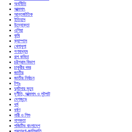
অর্থনীতি
আত্মসাৎ
আন্তর্জাতিক
ইতিহাস
উদ্যোক্তা
এশিয়া
কৃষি
ক্যাম্পাস
খেলাধুলা
গণমাধ্যম
গল্প ক‌বিতা
চট্টগ্রাম বিভাগ
চাকুরীর খবর
জাতীয়
জাতীয় নির্বাচন
টপ৯
দুর্ঘটনায় মৃত্যু
দূর্ণীতি, আত্মসাৎ ও লুটপাট
দেশজুড়ে
ধর্ম
ধর্ষণ
নারী ও শিশু
নাশকতা
পজিটিভ বাংলাদেশ
প্রতারণা-জালিয়াতি