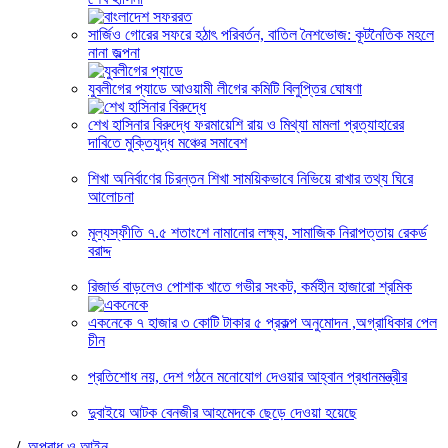
সার্জিও গোরের সফরে হঠাৎ পরিবর্তন, বাতিল নৈশভোজ: কূটনৈতিক মহলে
নানা জল্পনা
যুবলীগের প্যাডে আওয়ামী লীগের কমিটি বিলুপ্তির ঘোষণা
শেখ হাসিনার বিরুদ্ধে ফরমায়েশি রায় ও মিথ্যা মামলা প্রত্যাহারের
দাবিতে মুক্তিযুদ্ধ মঞ্চের সমাবেশ
শিখা অনির্বাণের চিরন্তন শিখা সাময়িকভাবে নিভিয়ে রাখার তথ্য ঘিরে
আলোচনা
মূল্যস্ফীতি ৭.৫ শতাংশে নামানোর লক্ষ্য, সামাজিক নিরাপত্তায় রেকর্ড
বরাদ্দ
রিজার্ভ বাড়লেও পোশাক খাতে গভীর সংকট, কর্মহীন হাজারো শ্রমিক
একনেকে ৭ হাজার ৩ কোটি টাকার ৫ প্রকল্প অনুমোদন ,অগ্রাধিকার পেল
চীন
প্রতিশোধ নয়, দেশ গঠনে মনোযোগ দেওয়ার আহ্বান প্রধানমন্ত্রীর
দুবাইয়ে আটক বেনজীর আহমেদকে ছেড়ে দেওয়া হয়েছে
/
অপরাধ ও আইন