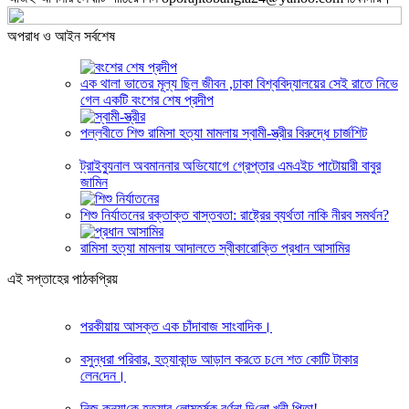
অপরাধ ও আইন সর্বশেষ
এক থালা ভাতের মূল্য ছিল জীবন ,ঢাকা বিশ্ববিদ্যালয়ের সেই রাতে নিভে
গেল একটি বংশের শেষ প্রদীপ
পল্লবীতে শিশু রামিসা হত্যা মামলায় স্বামী-স্ত্রীর বিরুদ্ধে চার্জশিট
ট্রাইব্যুনাল অবমাননার অভিযোগে গ্রেপ্তার এমএইচ পাটোয়ারী বাবুর
জামিন
শিশু নির্যাতনের রক্তাক্ত বাস্তবতা: রাষ্ট্রের ব্যর্থতা নাকি নীরব সমর্থন?
রামিসা হত্যা মামলায় আদালতে স্বীকারোক্তি প্রধান আসামির
এই সপ্তাহের পাঠকপ্রিয়
পরকীয়ায় আসক্ত এক চাঁদাবাজ সাংবাদিক।
বসুন্ধরা প‌রিবার, হত্যাকান্ড আড়াল কর‌তে চ‌লে শত কো‌টি টাকার
লেন‌দেন।
নিজ কন্যা‌কে হত্যার লে‌ামহর্ষক বর্ণনা দি‌লো খুনী পিতা!