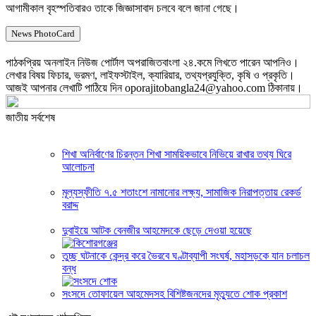
আগামীকাল বৃহস্পতিবারও তাকে জিজ্ঞাসাবাদ চলবে বলে জানা গেছে।
News PhotoCard
পাঠকপ্রিয় অনলাইন নিউজ পোর্টাল অপরাজিতবাংলা ২৪.কমে লিখতে পারেন আপনিও।
লেখার বিষয় ফিচার, ভ্রমণ, লাইফস্টাইল, ক্যারিয়ার, তথ্যপ্রযুক্তি, কৃষি ও প্রকৃতি।
আজই আপনার লেখাটি পাঠিয়ে দিন oporajitobangla24@yahoo.com ঠিকানায়।
জাতীয় সর্বশেষ
শিখা অনির্বাণের চিরন্তন শিখা সাময়িকভাবে নিভিয়ে রাখার তথ্য ঘিরে
আলোচনা
মূল্যস্ফীতি ৭.৫ শতাংশে নামানোর লক্ষ্য, সামাজিক নিরাপত্তায় রেকর্ড
বরাদ্দ
দুবাইয়ে আটক বেনজীর আহমেদকে ছেড়ে দেওয়া হয়েছে
তুচ্ছ ঘটনাকে কেন্দ্র করে ভৈরবে ঘণ্টাব্যাপী সংঘর্ষ, মহাসড়কে যান চলাচল
বন্ধ
সংসদে তোফায়েল আহমেদসহ বিশিষ্টজনদের মৃত্যুতে শোক প্রকাশ