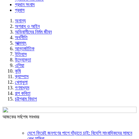
প্রধান সংবাদ
প্রবাস
অনান্য
অপরাধ ও আইন
অভিবাসীদের নির্মম জীবন
অর্থনীতি
আত্মসাৎ
আন্তর্জাতিক
ইতিহাস
উদ্যোক্তা
এশিয়া
কৃষি
ক্যাম্পাস
খেলাধুলা
গণমাধ্যম
গল্প ক‌বিতা
চট্টগ্রাম বিভাগ
আজকের সর্বশেষ সবখবর
দেশে ফিরেই জনগণের পাশে দাঁড়াতে চাই: বিদেশি সাংবাদিকদের সামনে
শেখ হাসিনা