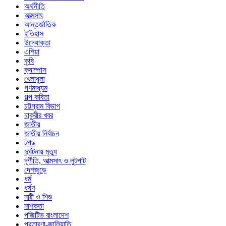
অর্থনীতি
আত্মসাৎ
আন্তর্জাতিক
ইতিহাস
উদ্যোক্তা
এশিয়া
কৃষি
ক্যাম্পাস
খেলাধুলা
গণমাধ্যম
গল্প ক‌বিতা
চট্টগ্রাম বিভাগ
চাকুরীর খবর
জাতীয়
জাতীয় নির্বাচন
টপ৯
দুর্ঘটনায় মৃত্যু
দূর্ণীতি, আত্মসাৎ ও লুটপাট
দেশজুড়ে
ধর্ম
ধর্ষণ
নারী ও শিশু
নাশকতা
পজিটিভ বাংলাদেশ
প্রতারণা-জালিয়াতি