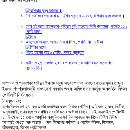
এই সপ্তাহের পাঠকপ্রিয়
দীর্ঘ ৫০ বছর পর আবারও চট্টগ্রাম বন্দরে এসেছে রাশিয়ার যুদ্ধ জাহাজ।
ঢাকা-চট্টগ্রাম মহাসড়কে কৃত্রিম বুদ্ধিমত্তার সিসি ক্যামেরা, বাজেট ১৫২
কোটি টাকা!
অবশেষে আসছে আমদানি করা ডিম , প্রতি পিস ৭ টাকা
পিটার হাসের আরও বোয়িং কেনার প্রস্তাব
সাঈদ মাহমুদ বেলাল হায়দার পারভেজ’‌কে অতিরিক্ত সচিব পদে
পদোন্নতি।
সম্পাদক ও প্রকাশকঃ সাইদুল ইসলাম সবুজ সহ-সম্পাদকঃ আবদুল কাদের সুজন তাজুল
গণপ্রজাতন্ত্রী বাংলাদেশ সরকার তথ্য অধিদফতর কর্তৃক অনলাইন নিউজ
ইসলাম
পোর্টালটি নিবন্ধিত।
নিবন্ধন নং:
অপরাজিতবাংলা ২৪ .কম একটি জনপ্রিয় বাংলা নিউজ পোর্টাল। এটি শুরু হয়েছে নির্ভীক,
অনুসন্ধানী, তথ্যবহুল ও স্বাধীন সাংবাদিকতার অঙ্গীকার নিয়ে। এই অনলাইন পোর্টালটি
১০ ই মে ২০১৫ থেকে আধুনিক প্রযুক্তির সর্বাধিক ব্যবহার সহ রিয়েল টাইম নিউজ
আপডেট দেওয়া শুরু করেছে। দেশ-বিদেশের সর্বশেষ ও ব্রেকিং নিউজ, বিনোদন,
জীবনযাত্রা, বিশেষ প্রতিবেদন!