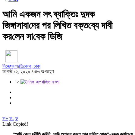
আমি একজন সৎ ব্যা‌ক্তিঃ দুদক
জিঙ্গাসাবা‌দের পর লি‌খিত বক্ত‌ব্যে দাবী
কর‌লেন সা‌বেক ডি‌জি
নি‌জেস্ব প্র‌তি‌বেদক, ঢাকা
আগস্ট ১২, ২০২০ ৪:৪৬ অপরাহ্ণ
">
ফ+
ফ-
ফ
Link Copied!
“আমি কোন দুর্নীতি করিনি, কেউ অপরাধ করলে তার শাস্তি হোক”~দুদক কার্যাল‌য়ে