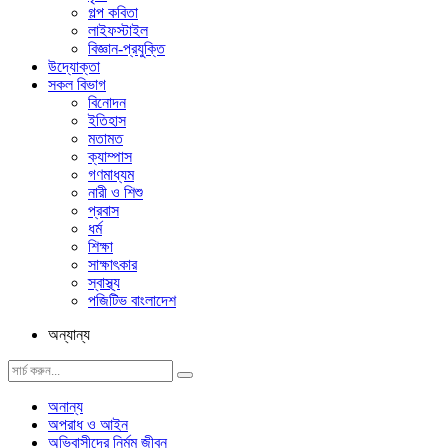
গল্প ক‌বিতা
লাইফস্টাইল
বিজ্ঞান-প্রযুক্তি
উদ্যোক্তা
সকল বিভাগ
বিনোদন
ইতিহাস
মতামত
ক্যাম্পাস
গণমাধ্যম
নারী ও শিশু
প্রবাস
ধর্ম
শিক্ষা
সাক্ষাৎকার
স্বাস্থ্য
পজিটিভ বাংলাদেশ
অন্যান্য
অনান্য
অপরাধ ও আইন
অভিবাসীদের নির্মম জীবন