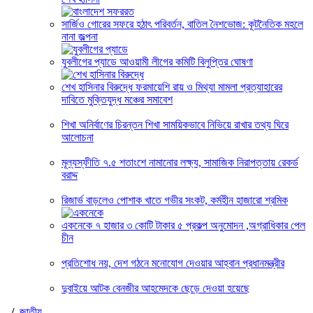
সার্জিও গোরের সফরে হঠাৎ পরিবর্তন, বাতিল নৈশভোজ: কূটনৈতিক মহলে
নানা জল্পনা
যুবলীগের প্যাডে আওয়ামী লীগের কমিটি বিলুপ্তির ঘোষণা
শেখ হাসিনার বিরুদ্ধে ফরমায়েশি রায় ও মিথ্যা মামলা প্রত্যাহারের
দাবিতে মুক্তিযুদ্ধ মঞ্চের সমাবেশ
শিখা অনির্বাণের চিরন্তন শিখা সাময়িকভাবে নিভিয়ে রাখার তথ্য ঘিরে
আলোচনা
মূল্যস্ফীতি ৭.৫ শতাংশে নামানোর লক্ষ্য, সামাজিক নিরাপত্তায় রেকর্ড
বরাদ্দ
রিজার্ভ বাড়লেও পোশাক খাতে গভীর সংকট, কর্মহীন হাজারো শ্রমিক
একনেকে ৭ হাজার ৩ কোটি টাকার ৫ প্রকল্প অনুমোদন ,অগ্রাধিকার পেল
চীন
প্রতিশোধ নয়, দেশ গঠনে মনোযোগ দেওয়ার আহ্বান প্রধানমন্ত্রীর
দুবাইয়ে আটক বেনজীর আহমেদকে ছেড়ে দেওয়া হয়েছে
/
জাতীয়