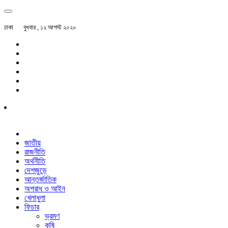
ঢাকা
বুধবার , ১২ আগস্ট ২০২০
জাতীয়
রাজনীতি
অর্থনীতি
দেশজুড়ে
আন্তর্জাতিক
অপরাধ ও আইন
খেলাধুলা
ফিচার
ভ্রমণ
কৃষি