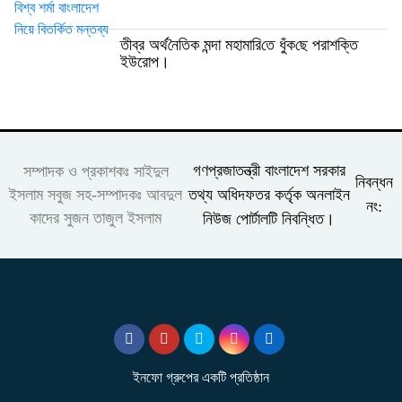
তীব্র অর্থ‌নৈ‌তিক মন্দা মহামা‌রি‌তে ধুঁক‌ছে পরাশ‌ক্তি
ইউরোপ।
গণপ্রজাতন্ত্রী বাংলাদেশ সরকার
সম্পাদক ও প্রকাশকঃ সাইদুল
নিবন্ধন
তথ্য অধিদফতর কর্তৃক অনলাইন
ইসলাম সবুজ সহ-সম্পাদকঃ আবদুল
নং:
কাদের সুজন তাজুল ইসলাম
নিউজ পোর্টালটি নিবন্ধিত।
ইনফো গ্রুপের একটি প্রতিষ্ঠান