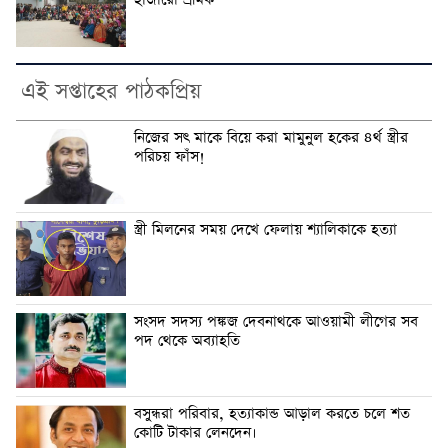
হাজারো শ্রমিক
এই সপ্তাহের পাঠকপ্রিয়
নি‌জের সৎ মা‌কে বি‌য়ে করা মামুনুল হ‌কের ৪র্থ স্ত্রীর
প‌রিচয় ফাঁস!
স্ত্রী মিলনের সময় দেখে ফেলায় শ্যালিকাকে হত্যা
সংসদ সদস্য পঙ্কজ দেবনাথকে আওয়ামী লীগের সব
পদ থেকে অব্যাহতি
বসুন্ধরা প‌রিবার, হত্যাকান্ড আড়াল কর‌তে চ‌লে শত
কো‌টি টাকার লেন‌দেন।