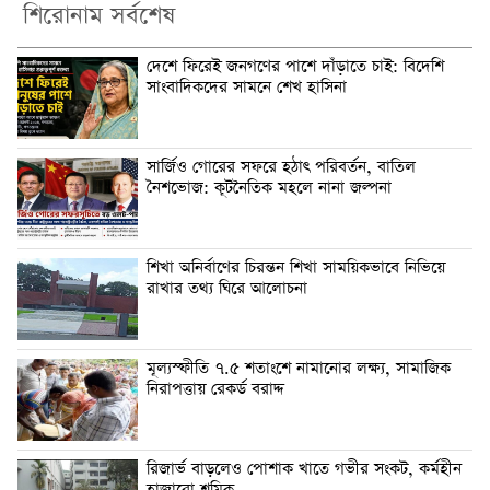
শিরোনাম সর্বশেষ
দেশে ফিরেই জনগণের পাশে দাঁড়াতে চাই: বিদেশি
সাংবাদিকদের সামনে শেখ হাসিনা
সার্জিও গোরের সফরে হঠাৎ পরিবর্তন, বাতিল
নৈশভোজ: কূটনৈতিক মহলে নানা জল্পনা
শিখা অনির্বাণের চিরন্তন শিখা সাময়িকভাবে নিভিয়ে
রাখার তথ্য ঘিরে আলোচনা
মূল্যস্ফীতি ৭.৫ শতাংশে নামানোর লক্ষ্য, সামাজিক
নিরাপত্তায় রেকর্ড বরাদ্দ
রিজার্ভ বাড়লেও পোশাক খাতে গভীর সংকট, কর্মহীন