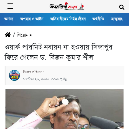
অনান্য
অপরাধ ও আইন
অভিবাসীদের নির্মম জীবন
অর্থনীতি
আত্মসাৎ
/
শিরোনাম
ওয়ার্ক পার‌মিট নবায়ন না হওয়ায় সিঙ্গাপুর
ফি‌রে গে‌লেন ড. বিজন কুমার শীল
‌নি‌জেস্ব প্র‌তি‌বেদন
সেপ্টেম্বর ২০, ২০২০ ১১:০৬ পূর্বাহ্ণ