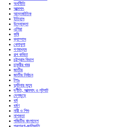
অর্থনীতি
আত্মসাৎ
আন্তর্জাতিক
ইতিহাস
উদ্যোক্তা
এশিয়া
কৃষি
ক্যাম্পাস
খেলাধুলা
গণমাধ্যম
গল্প ক‌বিতা
চট্টগ্রাম বিভাগ
চাকুরীর খবর
জাতীয়
জাতীয় নির্বাচন
টপ৯
দুর্ঘটনায় মৃত্যু
দূর্ণীতি, আত্মসাৎ ও লুটপাট
দেশজুড়ে
ধর্ম
ধর্ষণ
নারী ও শিশু
নাশকতা
পজিটিভ বাংলাদেশ
প্রতারণা-জালিয়াতি