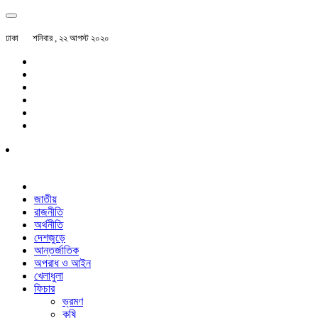
ঢাকা
শনিবার , ২২ আগস্ট ২০২০
জাতীয়
রাজনীতি
অর্থনীতি
দেশজুড়ে
আন্তর্জাতিক
অপরাধ ও আইন
খেলাধুলা
ফিচার
ভ্রমণ
কৃষি