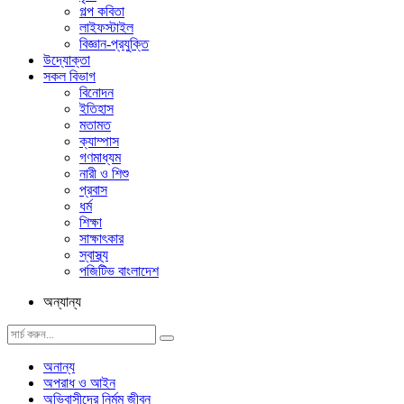
গল্প ক‌বিতা
লাইফস্টাইল
বিজ্ঞান-প্রযুক্তি
উদ্যোক্তা
সকল বিভাগ
বিনোদন
ইতিহাস
মতামত
ক্যাম্পাস
গণমাধ্যম
নারী ও শিশু
প্রবাস
ধর্ম
শিক্ষা
সাক্ষাৎকার
স্বাস্থ্য
পজিটিভ বাংলাদেশ
অন্যান্য
অনান্য
অপরাধ ও আইন
অভিবাসীদের নির্মম জীবন