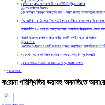
যুবলীগের প্যাডে আওয়ামী লীগের কমিটি বিলুপ্তির ঘোষণা
শেখ হাসিনার বিরুদ্ধে ফরমায়েশি রায় ও মিথ্যা মামলা প্রত্যাহারের দাবিতে ম
শিখা অনির্বাণের চিরন্তন শিখা সাময়িকভাবে নিভিয়ে রাখার তথ্য ঘিরে আলো
মূল্যস্ফীতি ৭.৫ শতাংশে নামানোর লক্ষ্য, সামাজিক নিরাপত্তায় রেকর্ড বরাদ
রিজার্ভ বাড়লেও পোশাক খাতে গভীর সংকট, কর্মহীন হাজারো শ্রমিক
একনেকে ৭ হাজার ৩ কোটি টাকার ৫ প্রকল্প অনুমোদন ,অগ্রাধিকার পেল চ
প্রতিশোধ নয়, দেশ গঠনে মনোযোগ দেওয়ার আহ্বান প্রধানমন্ত্রীর
দুবাইয়ে আটক বেনজীর আহমেদকে ছেড়ে দেওয়া হয়েছে
/
প্রধান সংবাদ
ক‌রোনা প‌রি‌স্থি‌তির ভয়াবহ অবন‌তি‌তে আবা‌রে