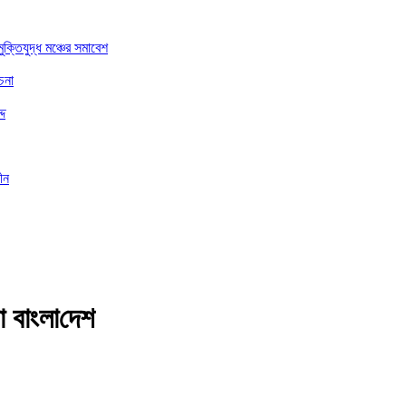
ুক্তিযুদ্ধ মঞ্চের সমাবেশ
চনা
্দ
ীন
া বাংলা‌দেশ