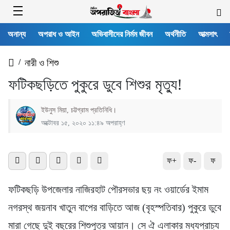
অনান্য
অপরাধ ও আইন
অভিবাসীদের নির্মম জীবন
অর্থনীতি
আত্মসাৎ
/
নারী ও শিশু
ফটিকছড়িতে পুকুরে ডুবে শিশুর মৃত্যু!
ইউনুস মিয়া, চট্টগ্রাম প্রতিনিধি।
অক্টোবর ১৫, ২০২০ ১১:৪৯ অপরাহ্ণ
ফ+
ফ-
ফ
ফটিকছড়ি উপজেলার নাজিরহাট পৌরসভার ছয় নং ওয়ার্ডের ইমাম
নগরস্থ জয়নাব খাতুন বাপের বাড়িতে আজ (বৃহস্পতিবার) পুকুরে ডুবে
মারা গেছে দুই বছরের শিশুপুত্র আয়ান। সে ঐ এলাকার মধ্যপ্রাচ্য