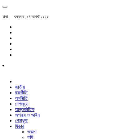
ঢাকা
শুক্রবার , ১৪ আগস্ট ২০২০
জাতীয়
রাজনীতি
অর্থনীতি
দেশজুড়ে
আন্তর্জাতিক
অপরাধ ও আইন
খেলাধুলা
ফিচার
ভ্রমণ
কৃষি