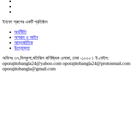
ইনফো গ্রুপের একটি প্রতিষ্ঠান
অর্থনীতি
অপরাধ ও আইন
আন্তর্জাতিক
উদ্যোক্তা
অফিসঃ ৩৭,দিলকুশা,মতিঝিল বাণিজ্যিক এলাকা, ঢাকা -১০০০। ই-‌মেইল:
oporajitobangla24@yahoo.com oporajitobangla24@protonmail.com
oporajitobangla@gmail.com