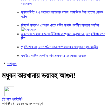
আলোচনা
মূল্যস্ফীতি ৭.৫ শতাংশে নামানোর লক্ষ্য, সামাজিক নিরাপত্তায় রেকর্ড
বরাদ্দ
রিজার্ভ বাড়লেও পোশাক খাতে গভীর সংকট, কর্মহীন হাজারো শ্রমিক
একনেকে ৭ হাজার ৩ কোটি টাকার ৫ প্রকল্প অনুমোদন ,অগ্রাধিকার পেল
চীন
প্রতিশোধ নয়, দেশ গঠনে মনোযোগ দেওয়ার আহ্বান প্রধানমন্ত্রীর
দুবাইয়ে আটক বেনজীর আহমেদকে ছেড়ে দেওয়া হয়েছে
/
দেশজুড়ে
মধুবন কারখানায় ভয়াবহ আগুন!
চট্টগ্রাম প্র‌তি‌নি‌ধি
আগস্ট ১৪, ২০২০ ৭:২৮ অপরাহ্ণ