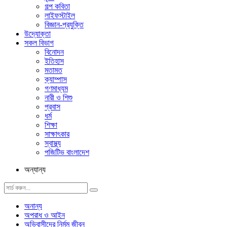
গল্প ক‌বিতা
লাইফস্টাইল
বিজ্ঞান-প্রযুক্তি
উদ্যোক্তা
সকল বিভাগ
বিনোদন
ইতিহাস
মতামত
ক্যাম্পাস
গণমাধ্যম
নারী ও শিশু
প্রবাস
ধর্ম
শিক্ষা
সাক্ষাৎকার
স্বাস্থ্য
পজিটিভ বাংলাদেশ
অন্যান্য
অনান্য
অপরাধ ও আইন
অভিবাসীদের নির্মম জীবন