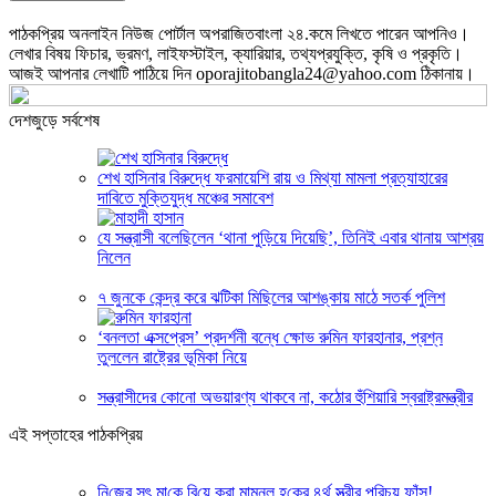
পাঠকপ্রিয় অনলাইন নিউজ পোর্টাল অপরাজিতবাংলা ২৪.কমে লিখতে পারেন আপনিও।
লেখার বিষয় ফিচার, ভ্রমণ, লাইফস্টাইল, ক্যারিয়ার, তথ্যপ্রযুক্তি, কৃষি ও প্রকৃতি।
আজই আপনার লেখাটি পাঠিয়ে দিন oporajitobangla24@yahoo.com ঠিকানায়।
দেশজুড়ে সর্বশেষ
শেখ হাসিনার বিরুদ্ধে ফরমায়েশি রায় ও মিথ্যা মামলা প্রত্যাহারের
দাবিতে মুক্তিযুদ্ধ মঞ্চের সমাবেশ
যে সন্ত্রাসী বলেছিলেন ‘থানা পুড়িয়ে দিয়েছি’, তিনিই এবার থানায় আশ্রয়
নিলেন
৭ জুনকে কেন্দ্র করে ঝটিকা মিছিলের আশঙ্কায় মাঠে সতর্ক পুলিশ
‘বনলতা এক্সপ্রেস’ প্রদর্শনী বন্ধে ক্ষোভ রুমিন ফারহানার, প্রশ্ন
তুললেন রাষ্ট্রের ভূমিকা নিয়ে
সন্ত্রাসীদের কোনো অভয়ারণ্য থাকবে না, কঠোর হুঁশিয়ারি স্বরাষ্ট্রমন্ত্রীর
এই সপ্তাহের পাঠকপ্রিয়
নি‌জের সৎ মা‌কে বি‌য়ে করা মামুনুল হ‌কের ৪র্থ স্ত্রীর প‌রিচয় ফাঁস!