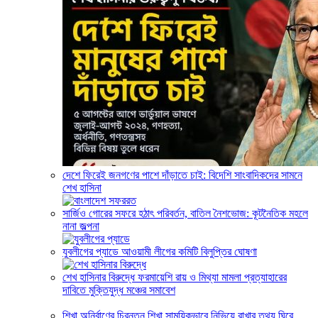
দেশে ফিরেই জনগণের পাশে দাঁড়াতে চাই: বিদেশি সাংবাদিকদের সামনে
শেখ হাসিনা
সার্জিও গোরের সফরে হঠাৎ পরিবর্তন, বাতিল নৈশভোজ: কূটনৈতিক মহলে
নানা জল্পনা
যুবলীগের প্যাডে আওয়ামী লীগের কমিটি বিলুপ্তির ঘোষণা
শেখ হাসিনার বিরুদ্ধে ফরমায়েশি রায় ও মিথ্যা মামলা প্রত্যাহারের
দাবিতে মুক্তিযুদ্ধ মঞ্চের সমাবেশ
শিখা অনির্বাণের চিরন্তন শিখা সাময়িকভাবে নিভিয়ে রাখার তথ্য ঘিরে