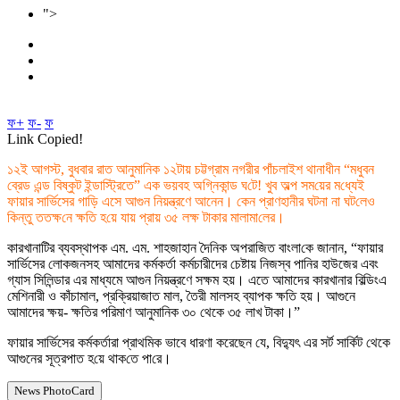
">
ফ+
ফ-
ফ
Link Copied!
১২ই আগস্ট, বুধবার রাত আনুমা‌নিক ১২টায় চট্টগ্রাম নগরী‌র পাঁচলাইশ থানাধীন “মধুবন
ব্রেড এন্ড বিষ্কুট ইন্ডাস্ট্রিতে” এক ভয়বহ অগ্নিকান্ড ঘ‌টে! খুব অল্প সম‌য়ের ম‌ধ্যেই
ফায়ার সার্ভিসের গাড়ি এসে আগুন নিয়ন্ত্রণে আনেন। কেন প্রাণহানীর ঘটনা না ঘট‌লেও
কিন্তু ততক্ষ‌নে ক্ষ‌তি হ‌য়ে যায় প্রায় ৩৫ লক্ষ টাকার মালামা‌লের।
কারখানা‌টির ব্যবস্থাপক এম. এম. শাহজাহান দৈ‌নিক অপরা‌জিত বাংলা‌কে জানান, “ফায়ার
সার্ভিসের লোকজনসহ আমাদের কর্মকর্তা কর্মচারীদের চেষ্টায় নিজস্ব পানির হাউজের এবং
গ্যাস সিলিন্ডার এর মাধ্যমে আগুন নিয়ন্ত্রণে সক্ষম হয়। এতে আমাদের কারখানার বিল্ডিংএ
মেশিনারী ও কাঁচামাল, প্রক্রিয়াজাত মাল, তৈরী মালসহ ব্যাপক ক্ষতি হয়। আগুনে
আমাদের ক্ষয়- ক্ষতির পরিমাণ আনুমানিক ৩০ থেকে ৩৫ লাখ টাকা।”
ফায়ার সার্ভিসের কর্মকর্তারা প্রাথমিক ভাবে ধারণা করেছেন ‌যে, বিদ্যুৎ এর সর্ট সার্কিট থেকে
আগুনের সূত্রপাত হ‌য়ে থাক‌তে পা‌রে।
News PhotoCard