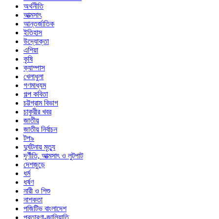
অর্থনীতি
আত্মসাৎ
আন্তর্জাতিক
ইতিহাস
উদ্যোক্তা
এশিয়া
কৃষি
ক্যাম্পাস
খেলাধুলা
গণমাধ্যম
গল্প ক‌বিতা
চট্টগ্রাম বিভাগ
চাকুরীর খবর
জাতীয়
জাতীয় নির্বাচন
টপ৯
দুর্ঘটনায় মৃত্যু
দূর্ণীতি, আত্মসাৎ ও লুটপাট
দেশজুড়ে
ধর্ম
ধর্ষণ
নারী ও শিশু
নাশকতা
পজিটিভ বাংলাদেশ
প্রতারণা-জালিয়াতি