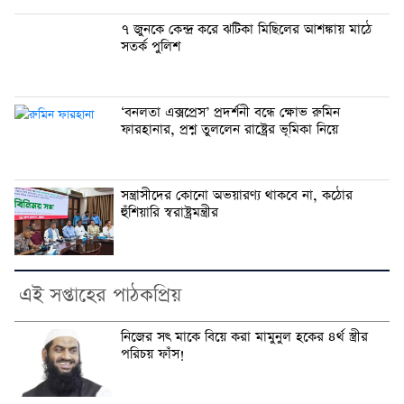
৭ জুনকে কেন্দ্র করে ঝটিকা মিছিলের আশঙ্কায় মাঠে
সতর্ক পুলিশ
‘বনলতা এক্সপ্রেস’ প্রদর্শনী বন্ধে ক্ষোভ রুমিন
ফারহানার, প্রশ্ন তুললেন রাষ্ট্রের ভূমিকা নিয়ে
সন্ত্রাসীদের কোনো অভয়ারণ্য থাকবে না, কঠোর
হুঁশিয়ারি স্বরাষ্ট্রমন্ত্রীর
এই সপ্তাহের পাঠকপ্রিয়
নি‌জের সৎ মা‌কে বি‌য়ে করা মামুনুল হ‌কের ৪র্থ স্ত্রীর
প‌রিচয় ফাঁস!