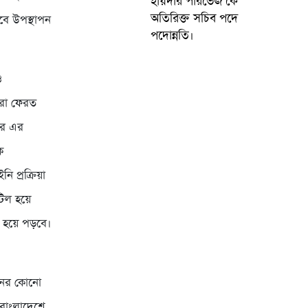
হায়দার পারভেজ’‌কে
অতিরিক্ত সচিব পদে
বে উপস্থাপন
পদোন্নতি।
ও
ারা ফেরত
ারে এর
ে
 প্রক্রিয়া
টিল হয়ে
াশ হয়ে পড়বে।
ধরনের কোনো
 বাংলাদেশে