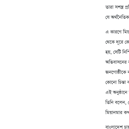
তারা সশস্ত্
যে অর্থ‌নৈ‌ত
এ কারণে মিয়া
থেকে দূরে কো
হয়, সেটি নিশ
অভিবাসনের ব্
জনগোষ্ঠীকে 
কোনো চিন্তা
এই অনুষ্ঠানে
তিনি বলেন, র
মিয়ানমার ক
বাংলাদেশ চায়