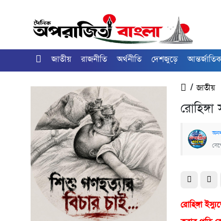
জাতীয়
রাজনীতি
অর্থনীতি
দেশজুড়ে
আন্তর্জাতি
/
জাতীয়
রোহিঙ্গা
অনল
সেপ্
রো‌হিঙ্গা ই