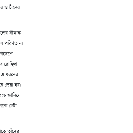
ার ও চীনের
ুদের সীমান্ত
োধে পরিণত না
 বিদেশে
ে রোহিঙ্গা
, এ ধরনের
রে দেয়া হয়।
করছে জানিয়ে
নো চেষ্টা
াতে তাঁদের