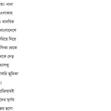
য়া। নানা
ল এলাকায়
ে। মানবিক
 বাংলাদেশে
িরিয়ে নিয়ে
ালিকা থেকে
থেকে দেড়
্যালঘু
াসরি ভূমিকা
ে।
রক্রিয়ারই
ের দুর্গম
ড় ভয় হলো