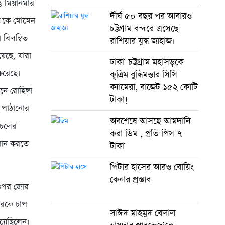
ু মিয়ানমার
দীর্ঘ ৫০ বছর পর আবারও
রী একে মোমেন
চট্টগ্রাম বন্দরে এসেছে
 বিলম্বিত
রাশিয়ার যুদ্ধ জাহাজ।
েছে, যারা
ঢাকা-চট্টগ্রাম মহাসড়কে
করেছে।
কৃত্রিম বুদ্ধিমত্তার সিসি
ক্যামেরা, বাজেট ১৫২ কোটি
ে রোহিঙ্গা
টাকা!
ে পাঠানোর
অবশেষে আসছে আমদানি
াচলের
করা ডিম , প্রতি পিস ৭
াধান করতে
টাকা
পিটার হাসের আরও বোয়িং
কেনার প্রস্তাব
র ওপর জোর
মারকে চাপ
সাঈদ মাহমুদ বেলাল
দিয়েছিলেন।