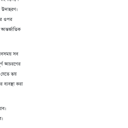
্ত উদাহরণ।
দের ওপর
আন্তর্জাতিক
ে সবসময় সব
পূর্ণ আচরণের
ত যেতে ভয়
 ব্যবস্থা করা
যাব।
ে।