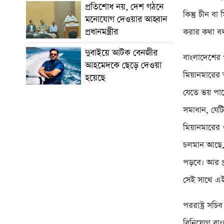
প্রতিশোধ নয়, দেশ গঠনে
কিন্তু চীন 
মনোযোগ দেওয়ার আহ্বান
প্রধানমন্ত্রীর
করার কথা বল
দুবাইয়ে আটক বেনজীর
বাংলাদেশের প
আহমেদকে ছেড়ে দেওয়া
মিয়ানমারের 
হয়েছে
যেতে ভয় পাচ্
সমাধান, যেটি
মিয়ানমারের ও
চলমান আছে, স
পড়বে। আর প্র
সেই সাথে এই 
পররাষ্ট্র সচ
বিনিয়োগ বাং