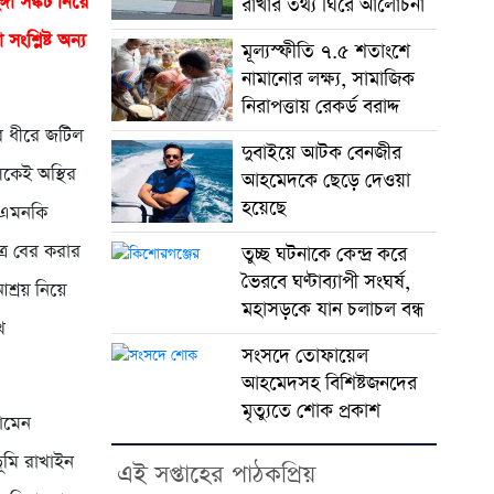
গা সঙ্কট নিয়ে
রাখার তথ্য ঘিরে আলোচনা
ংশ্লিষ্ট অন্য
মূল্যস্ফীতি ৭.৫ শতাংশে
নামানোর লক্ষ্য, সামাজিক
নিরাপত্তায় রেকর্ড বরাদ্দ
রে ধীরে জটিল
দুবাইয়ে আটক বেনজীর
লকেই অস্থির
আহমেদকে ছেড়ে দেওয়া
হয়েছে
; এমনকি
্র বের করার
তুচ্ছ ঘটনাকে কেন্দ্র করে
ভৈরবে ঘণ্টাব্যাপী সংঘর্ষ,
আশ্রয় নিয়ে
মহাসড়কে যান চলাচল বন্ধ
ে
সংসদে তোফায়েল
আহমেদসহ বিশিষ্টজনদের
মৃত্যুতে শোক প্রকাশ
মোমেন
ূমি রাখাইন
এই সপ্তাহের পাঠকপ্রিয়