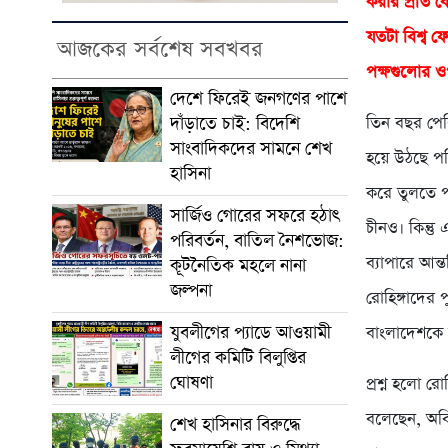
করার প্রতি ব
যতটা বিশ্ব ফ
আজকের সর্বশেষ সবখবর
পক্ষগুলোর ও
দেশে ফিরেই জনগণের পাশে
দাঁড়াতে চাই: বিদেশি
তিন বছর পের
সাংবাদিকদের সামনে শেখ
হয়ে উঠছে পরি
হাসিনা
করে তুলতে প
সার্জিও গোরের সফরে হঠাৎ
চীনও। কিন্ত
পরিবর্তন, বাতিল নৈশভোজ:
ব্যাপারে আন্
কূটনৈতিক মহলে নানা
জল্পনা
রোহিঙ্গাদের 
যুবলীগের প্যাডে আওয়ামী
বাংলাদেশকে 
লীগের কমিটি বিলুপ্তির
ঘোষণা
প্রশ্ন হলো রোহ
বলেছেন, অবিল
শেখ হাসিনার বিরুদ্ধে