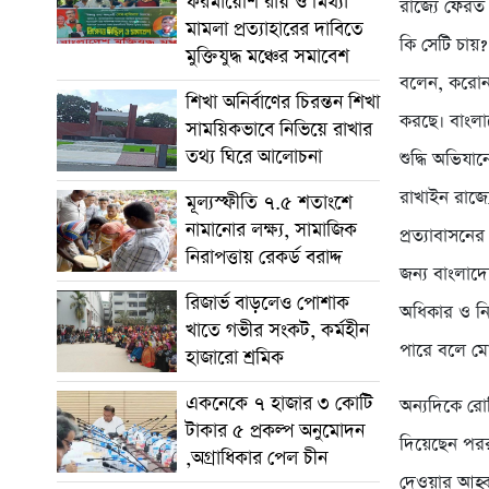
ফরমায়েশি রায় ও মিথ্যা
রাজ্যে ফেরত
মামলা প্রত্যাহারের দাবিতে
কি সেটি চায়? 
মুক্তিযুদ্ধ মঞ্চের সমাবেশ
বলেন, করোনা
শিখা অনির্বাণের চিরন্তন শিখা
করছে। বাংলা
সাময়িকভাবে নিভিয়ে রাখার
তথ্য ঘিরে আলোচনা
শুদ্ধি অভিয
রাখাইন রাজ্য
মূল্যস্ফীতি ৭.৫ শতাংশে
নামানোর লক্ষ্য, সামাজিক
প্রত্যাবাসনে
নিরাপত্তায় রেকর্ড বরাদ্দ
জন্য বাংলাদ
রিজার্ভ বাড়লেও পোশাক
অধিকার ও নির
খাতে গভীর সংকট, কর্মহীন
পারে বলে ম
হাজারো শ্রমিক
একনেকে ৭ হাজার ৩ কোটি
অন্যদিকে রো
টাকার ৫ প্রকল্প অনুমোদন
দিয়েছেন পররা
,অগ্রাধিকার পেল চীন
দেওয়ার আহ্বা