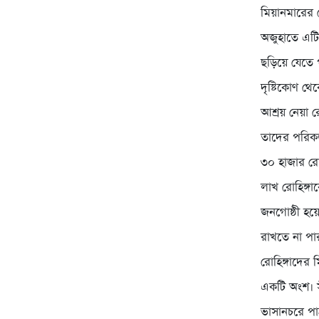
মিয়ানমারের র
অজুহাতে এটিক
ছড়িয়ে যেতে 
দৃষ্টিকোণ থ
আশ্রয় নেয়া 
তাদের পরিকল
৩০ হাজার রো
লাখ রোহিঙ্গ
জনগোষ্ঠী হয়
রাখতে না পা
রোহিঙ্গাদের 
একটি অংশ। স
ভাসানচরে পা