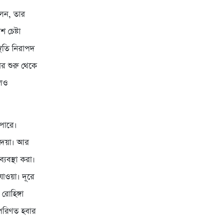
লেন, তার
 চেষ্টা
িতি নিরাপদ
র শুরু থেকে
লেও
পারে।
 দেয়া। আর
যবস্থা করা।
যাওয়া। দূরে
রোহিঙ্গা
 পরিণত হবার