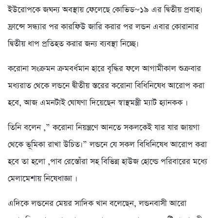
ইউরোপ‌কে জঘন্য অবস্থায় ফে‌লে‌ছে কো‌ভিড~১৯ এর দ্বিতীয় প্রবাহ।
ফ্রা‌ন্সে সন্ধ্যার পর কার‌ফিউ জা‌রি করার পর লন্ডন এবার কোরানার
দ্বিতীয় ধাপ প্র‌তিহত করার জন্য ব্যবস্থা নি‌চ্ছে।
করোনা সংক্রমন ক্রমবর্ধমান হারে বৃদ্ধির ফলে আগামীকাল শুক্রবার
মধ্যরাত থেকে লন্ডনে দ্বীতীয় স্তরের করোনা বিধিনিষেধ আরোপ করা
হবে, আজ এমনটাই ঘোষণা দিয়েছেন স্বাস্থমন্ত্রী ম্যাট হ্যানকক ।
তিনি বলেন ,” করোনা নিয়ন্ত্রণে আনতে সকলকেই যার যার জায়গা
থেকে ভূমিকা রাখা উচিত।” লন্ডনে যে সকল বিধিনিষেধ আরোপ করা
হবে তা হলো ,পাব রেস্তোঁরা সহ বিভিন্ন হাউজ হোল্ডে পরিবারের মধ্যে
মেলামেশায় নিষেধাজ্ঞা ।
এদিকে লন্ডনের মেয়র সাদিক খান বলেছেন, লন্ডনবাসী আরো