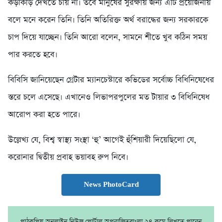
কড়াকড়ি দেখতে চায় না। তবে মানুষের সুরক্ষায় জন্য এটি প্রয়োজনীয়
বলে মনে করেন তিনি। তিনি অতিরিক্ত অর্থ বরাদ্ধের জন্য সরকারকে
চাপ দিয়ে যাচ্ছেন। তিনি আরো বলেন, সামনে শীতে খুব কঠিন সময়
পার করতে হবে।
বিবিসি জানিয়েছেন গ্রেটার ম্যানচেস্টারে কভিডের সর্বোচ্চ বিধিনিষেধের
স্তরে চলে এসেছে। এখানেও লিভাপরপুলের মত টায়ার ৩ বিধিনিষেধ
আরোপ করা হতে পারে।
উ‌ল্লেখ্য যে, বিশ্ব স্বাস্থ্য সংস্থা ‘হু’ আগেই হুঁশিয়ারী দি‌য়ে‌ছি‌লো যে,
ক‌রোনার দ্বিতীয় প্রবাহ ভয়াবহ রুপ নি‌বে।
News PhotoCard
পাঠকপ্রিয় অনলাইন নিউজ পোর্টাল অপরাজিতবাংলা ২৪.কমে লিখতে পারেন