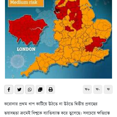
ফ+
ফ-
ফ
ক‌রোনার প্রথম ধাপ কা‌টি‌য়ে উঠ‌তে না উঠ‌তে দ্বিতীয় প্রবা‌হের
ভয়াবহতা ক্র‌মেই বিশ্ব‌কে ব্যা‌তিব্যাস্ত ক‌রে তু‌লে‌ছে। সব‌চে‌য়ে ক্ষ‌তিগ্রস্ত