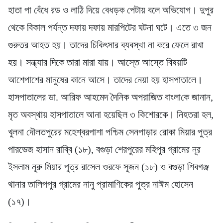
হাতা পা বেঁধে রড ও লাঠি দিয়ে বেধড়ক পেটায় বলে অভিযোগ। দুপুর
থেকে বিকাল পর্যন্ত দফায় দফায় মারপিটের ঘটনা ঘটে। এতে ৩ জন
গুরুতর আহত হয়। তাদের চিকিৎসার ব্যবস্থা না করে ফেলে রাখা
হয়। সন্ধ্যার দিকে তারা মারা যায়। আস্তে আস্তে বিষয়টি
আশেপাশের মানুষের কানে আসে। তাদের নেয়া হয় হাসপাতালে।
হাসপাতালের ডা. আরিফ আহমেদ দৈনিক অপরা‌জিত বাংলা‌কে জানান,
মৃত অবস্থায় হাসপাতালে আনা হয়েছিল ৩ কিশোরকে। নিহতরা হল,
খুলনা দৌলতপুরের মহেশ্বরপাশা পশ্চিম সেনপাড়ার রোকা মিয়ার পুত্র
পারভেজ হাসান রাব্বি (১৮), বগুড়া শেরপুরের মহিপুর গ্রামের নূর
ইসলাম নুরু মিয়ার পুত্র রাসেল ওরফে সুজন (১৮) ও বগুড়া শিবগঞ্জ
থানার তালিপপুর গ্রামের নানু প্রামাণিকের পুত্র নাঈম হোসেন
(১৭)।