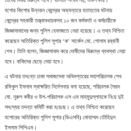
যশোর কিশোর উন্নয়ন কেন্দ্রের অভ্যন্তরে হতাহতের ঘটনায়
কেন্দ্রের সহকারী তত্ত্বাবধায়কসহ ১০ জন কর্মকর্তা ও কর্মচারীকে
জিজ্ঞাসাবাদের জন্য পুলিশ হেফাজতে নেয়া হয়েছে। এ তথ্য নিশ্চিত
করেছেন অতিরিক্ত পুলিশ সুপার ‘ক’ সার্কেল মো. গোলাম রব্বানী
শেখ। তিনি বলেন, জিজ্ঞাসাবাদ করে দোষীদের বিরুদ্ধে ব্যবস্থা নেয়া
হবে। বাকিদের ছেড়ে দেয়া হবে।
এ ঘটনার তদ‌ন্তে ঢাকা সমাজসেবা অধিদপ্তরের মহাপরিচালক শেখ
রফিকুল ইসলাম স্বাক্ষরিত নির্দেশনায় বলা হয়েছে, পরিচালক সৈয়দ
মো. নূরুল কবীর ও উপ-পরিচালক এস এম মাহমুদুল্লাহকে নি‌য়ে দুই
সদ‌স্যের তদন্ত ক‌মি‌টি করা হ‌য়ে‌ছে। এ তথ্য নিশ্চিত করেছেন
যশোরের অতিরিক্ত পুলিশ সুপার (ডিএসবি) মোহাম্মদ তৌহিদুল
ইসলাম পিপিএম।