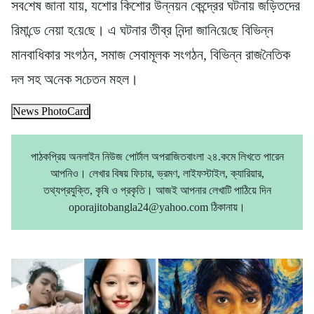
সব‌শেষ জানা যায়, যশোর কিশোর উন্নয়ন কেন্দ্রের ঘটনায় জ‌ড়িতদের
রিমা‌ন্ডে নেয়া হ‌য়ে‌ছে। এ ঘটনার তীব্র নিন্দা জা‌নি‌য়ে‌ছে বি‌ভিন্ন
মানবা‌ধিকার সংগঠন, সমাজ সেবামূলক সংগঠন, বি‌ভিন্ন রাজ‌নৈ‌তিক
দল সহ অ‌নেক স‌চেতন মহল।
News PhotoCard
পাঠকপ্রিয় অনলাইন নিউজ পোর্টাল অপরাজিতবাংলা ২৪.কমে লিখতে পারেন
আপনিও। লেখার বিষয় ফিচার, ভ্রমণ, লাইফস্টাইল, ক্যারিয়ার,
তথ্যপ্রযুক্তি, কৃষি ও প্রকৃতি। আজই আপনার লেখাটি পাঠিয়ে দিন
oporajitobangla24@yahoo.com ঠিকানায়।