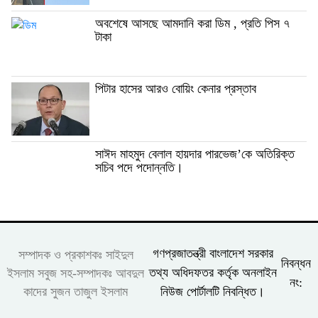
অবশেষে আসছে আমদানি করা ডিম , প্রতি পিস ৭
টাকা
পিটার হাসের আরও বোয়িং কেনার প্রস্তাব
সাঈদ মাহমুদ বেলাল হায়দার পারভেজ’‌কে অতিরিক্ত
সচিব পদে পদোন্নতি।
গণপ্রজাতন্ত্রী বাংলাদেশ সরকার
সম্পাদক ও প্রকাশকঃ সাইদুল
নিবন্ধন
তথ্য অধিদফতর কর্তৃক অনলাইন
ইসলাম সবুজ সহ-সম্পাদকঃ আবদুল
নং:
কাদের সুজন তাজুল ইসলাম
নিউজ পোর্টালটি নিবন্ধিত।