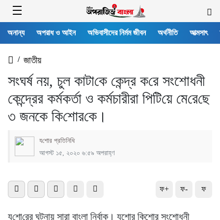
অনান্য
অপরাধ ও আইন
অভিবাসীদের নির্মম জীবন
অর্থনীতি
আত্মসাৎ
/
জাতীয়
সংঘর্ষ নয়, চুল কাটা‌কে কেন্দ্র ক‌রে সংশোধনী
কেন্দ্রের কর্মকর্তা ও কর্মচারীরা পি‌টি‌য়ে মে‌রে‌ছে
৩ জনকে কি‌শোর‌কে।
য‌শোর প্র‌তি‌নি‌ধি
আগস্ট ১৫, ২০২০ ৬:৫৯ অপরাহ্ণ
ফ+
ফ-
ফ
য‌শো‌রের ঘটনায় সারা বাংলা নির্বাক। যশোর কিশোর সংশোধনী