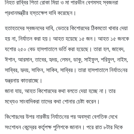
নিহত রাব্বির পিতা রোকা মিয়া ও মা পারভীন বেগমসহ স্বজনরা
প্রধানমন্ত্রীর হস্তক্ষেপ দাবি করেছেন।
হতাহতদের স্বজনদের দাবি, ভেতরে কিশোরদের ঠিকমতো খাবার দেয়া
হয় না, নির্যাতন করা হয়। আহত হয়েছে ১৫ জন। আহত ১৫ জনকে
যশোর ২৫০ বেড হাসপাতালে ভর্তি করা হয়েছে। তারা হল, জাবেদ,
ঈশান, আরমান, তাবের, হৃদয়, লেমন, ডাকু, সাইফুল, শরিফুল, নাইম,
সাব্বির, হৃদয়, সাফিন, সাকিব, সাব্বির। তারা হাসপাতালে ‌নির্যাত‌নের
যন্ত্রনায় কাতরাচ্ছে।
জানা যায়, আহত কিশোরদের কথা বলতে দেয়া হচ্ছে না। তার
মধ্যেও সাংবাদিকরা তাদের কথা শোনার চেষ্টা করেন।
কি‌শোর‌দের উপর নারকীয় নির্যাত‌নের পর অবস্থা বেগতিক দেখে
সংশোধন কেন্দ্রের কর্তৃপক্ষ পুলিশকে জানান। পরে রাত ৮টার দিকে