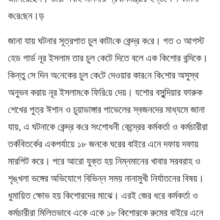
ক‌রে‌ছেন।ড়
জানা যায় ঘটনার সূত্রপাত চুল কাটা‌কে কেন্দ্র ক‌রে। গত ৩ আগস্ট
হেড গার্ড নূর ইসলাম তার চুল কেটে দিতে বলে এক কিশোর বন্দিকে।
কিন্তু সে দিন অ‌নেকের চুল কে‌টে দেওয়ার কার‌নে কি‌শোর অসুস্থ
অনুভব করায় নূর ইসলাম‌কে ফি‌রি‌য়ে দেয়। যশোর বসুন্দিয়ার ফারুক
শেখের পুত্র ঈশান ও চুয়াডাঙ্গার পাভেলের স্বজনদের মাধ্যমে জানা
যায়, এ ঘটনাকে কেন্দ্র ক‌রে সংশোধনী কেন্দ্রের কর্মকর্তা ও কর্মচারীরা
তর্কবিতর্কের একপর্যায়ে ১৮ জনকে ঘরের বাইরে এনে দফায় দফায়
মারপিট করে। পরে আরো যুক্ত হয় নিম্নমানের খাবার সরবরাহ ও
শৃঙ্খলা ভঙ্গের অভিযোগে বিভিন্ন সময় নানামুখী নির্যাতনের বিষয়।
ধুমায়িত ক্ষোভ হয় কিশোরদের মাঝে। এরই জের ধরে কর্মকর্তা ও
কর্মচারীরা মিলিতভাবে একে একে ১৮ কিশোরকে রুমের বাইরে এনে