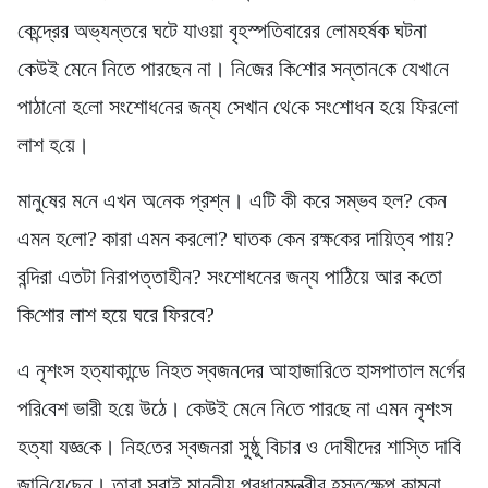
কেন্দ্রের অভ্যন্তরে ঘটে যাওয়া বৃহস্পতিবারের লোমহর্ষক ঘটনা
কেউই মেনে নিতে পারছেন না। নি‌জের কি‌শোর সন্তান‌কে যেখা‌নে
পাঠা‌নো হ‌লো সংশোধ‌নের জন্য সেখা‌ন থে‌কে সং‌শোধন হ‌য়ে ফির‌লো
লাশ হ‌য়ে।
মানু‌ষের ম‌নে এখন অ‌নেক প্রশ্ন। এটি কী করে সম্ভব হল? কেন
এমন হ‌লো? কারা এমন কর‌লো? ঘাতক কেন রক্ষ‌কের দা‌য়িত্ব পায়?
বন্দিরা এতটা নিরাপত্তাহীন? সংশোধনের জন্য পাঠিয়ে আর ক‌তো
কি‌শোর লাশ হয়ে ঘরে ফিরবে?
এ নৃশংস হত্যাকান্ডে নিহত স্বজন‌দের আহাজা‌রি‌তে হাসপাতাল ম‌র্গের
প‌রি‌বেশ ভারী হ‌য়ে উঠে। কেউই মে‌নে নি‌তে পার‌ছে না এমন নৃশংস
হত্যা যজ্ঞ‌কে। নিহ‌তের স্বজনরা সুষ্ঠু বিচার ও দোষীদের শাস্তি দাবি
জা‌নি‌য়ে‌ছেন। তারা সবাই মাননীয় প্রধানমন্ত্রীর হস্ত‌ক্ষেপ কামনা