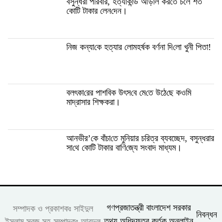
বসুন্ধরা প‌রিবার, হত্যাকান্ড আড়াল কর‌তে চ‌লে শত
কো‌টি টাকার লেন‌দেন।
নিজ কন্যা‌কে হত্যার লে‌ামহর্ষক বর্ণনা দি‌লো খুনী পিতা!
বলৎকা‌রের পাশ‌বিক উৎস‌বে মে‌তে উঠে‌ছে কও‌মি
মাদ্রাসার শিক্ষকরা।
আনভী‌র’‌কে বাঁচা‌তে মু‌নিয়ার চ‌রিত্র ব্যবচ্ছেদ, বসুন্ধরার
সা‌থে কো‌টি টাকার বা‌ণি‌জ্যে সংবাদ মাধ্যম।
গণপ্রজাতন্ত্রী বাংলাদেশ সরকার
সম্পাদক ও প্রকাশকঃ সাইদুল
নিবন্ধন
তথ্য অধিদফতর কর্তৃক অনলাইন
ইসলাম সবুজ সহ-সম্পাদকঃ আবদুল