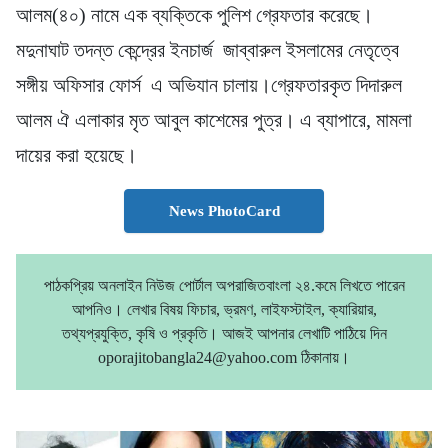
আলম(৪০) নামে এক ব্যক্তিকে পুলিশ গ্রেফতার করেছে।
মদুনাঘাট তদন্ত কেন্দ্রের ইনচার্জ জাব্বারুল ইসলামের নেতৃত্বে
সঙ্গীয় অফিসার ফোর্স এ অভিযান চালায়।গ্রেফতারকৃত দিদারুল
আলম ঐ এলাকার মৃত আবুল কাশেমের পুত্র। এ ব্যাপারে, মামলা
দায়ের করা হয়েছে।
News PhotoCard
পাঠকপ্রিয় অনলাইন নিউজ পোর্টাল অপরাজিতবাংলা ২৪.কমে লিখতে পারেন
আপনিও। লেখার বিষয় ফিচার, ভ্রমণ, লাইফস্টাইল, ক্যারিয়ার,
তথ্যপ্রযুক্তি, কৃষি ও প্রকৃতি। আজই আপনার লেখাটি পাঠিয়ে দিন
oporajitobangla24@yahoo.com ঠিকানায়।