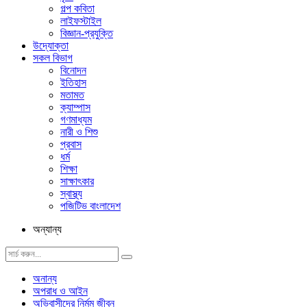
গল্প ক‌বিতা
লাইফস্টাইল
বিজ্ঞান-প্রযুক্তি
উদ্যোক্তা
সকল বিভাগ
বিনোদন
ইতিহাস
মতামত
ক্যাম্পাস
গণমাধ্যম
নারী ও শিশু
প্রবাস
ধর্ম
শিক্ষা
সাক্ষাৎকার
স্বাস্থ্য
পজিটিভ বাংলাদেশ
অন্যান্য
অনান্য
অপরাধ ও আইন
অভিবাসীদের নির্মম জীবন