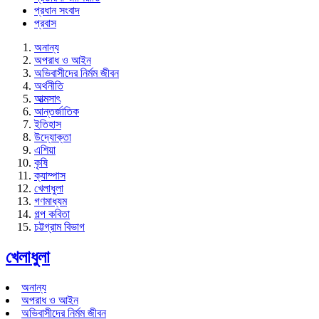
প্রধান সংবাদ
প্রবাস
অনান্য
অপরাধ ও আইন
অভিবাসীদের নির্মম জীবন
অর্থনীতি
আত্মসাৎ
আন্তর্জাতিক
ইতিহাস
উদ্যোক্তা
এশিয়া
কৃষি
ক্যাম্পাস
খেলাধুলা
গণমাধ্যম
গল্প ক‌বিতা
চট্টগ্রাম বিভাগ
খেলাধুলা
অনান্য
অপরাধ ও আইন
অভিবাসীদের নির্মম জীবন