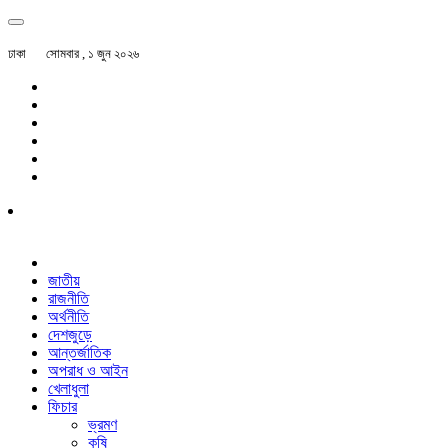
ঢাকা
সোমবার , ১ জুন ২০২৬
জাতীয়
রাজনীতি
অর্থনীতি
দেশজুড়ে
আন্তর্জাতিক
অপরাধ ও আইন
খেলাধুলা
ফিচার
ভ্রমণ
কৃষি