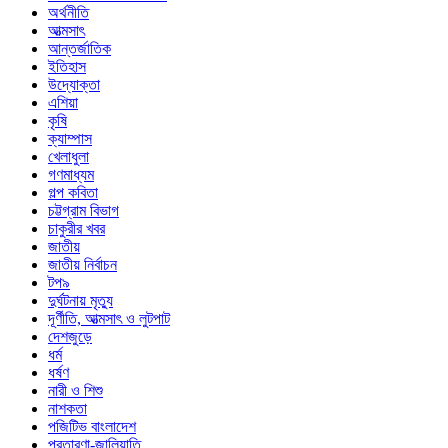
অর্থনীতি
আত্মসাৎ
আন্তর্জাতিক
ইতিহাস
উদ্যোক্তা
এশিয়া
কৃষি
ক্যাম্পাস
খেলাধুলা
গণমাধ্যম
গল্প ক‌বিতা
চট্টগ্রাম বিভাগ
চাকুরীর খবর
জাতীয়
জাতীয় নির্বাচন
টপ৯
দুর্ঘটনায় মৃত্যু
দূর্ণীতি, আত্মসাৎ ও লুটপাট
দেশজুড়ে
ধর্ম
ধর্ষণ
নারী ও শিশু
নাশকতা
পজিটিভ বাংলাদেশ
প্রতারণা-জালিয়াতি