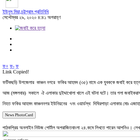
ইউনুস মিয়া,চট্টগ্রাম প্রতিনিধি
সেপ্টেম্বর ২৯, ২০২০ ৪:৪১ অপরাহ্ণ
ফ+
ফ-
ফ
Link Copied!
ফটিকছড়ি উপজেলার কাঞ্চন নগরে ফকির আহমদ (৩৫) নামে এক যুবককে জবাই করে হত্য
আজ (মঙ্গলবার) সকালে ঐ এলাকার দুইদ্দাখোলা খালে এই ঘটনা ঘটে। তার গলা জবাইকরাসহ প
নিহত ফকির আহমদ কাঞ্চননগর ইউনিয়নের ৭নং ওয়ার্ডস্থ দিঘিরপাড়া এলাকার মোঃ এজাহার
News PhotoCard
পাঠকপ্রিয় অনলাইন নিউজ পোর্টাল অপরাজিতবাংলা ২৪.কমে লিখতে পারেন আপনিও। লেখার