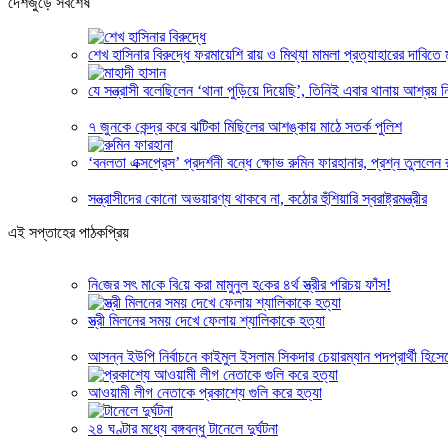
দেশজুড়ে সর্বশেষ
শেখ হাসিনার বিরুদ্ধে ফরমায়েশি রায় ও মিথ্যা মামলা প্রত্যাহারের দাবিতে ম
যে সন্ত্রাসী বলেছিলেন ‘থানা পুড়িয়ে দিয়েছি’, তিনিই এবার থানায় আশ্রয় 
৭ জুনকে কেন্দ্র করে ঝটিকা মিছিলের আশঙ্কায় মাঠে সতর্ক পুলিশ
‘বনলতা এক্সপ্রেস’ প্রদর্শনী বন্ধে ক্ষোভ রুমিন ফারহানার, প্রশ্ন তুললেন রা
সন্ত্রাসীদের কোনো অভয়ারণ্য থাকবে না, কঠোর হুঁশিয়ারি স্বরাষ্ট্রমন্ত্রীর
এই সপ্তাহের পাঠকপ্রিয়
নি‌জের সৎ মা‌কে বি‌য়ে করা মামুনুল হ‌কের ৪র্থ স্ত্রীর প‌রিচয় ফাঁস!
স্ত্রী মিলনের সময় দেখে ফেলায় শ্যালিকাকে হত্যা
আসন্ন ইউপি নির্বাচনে কাইমুল ইসলাম সিকদার চেয়ারম্যান পদপ্রার্থী হিসেব
আওয়ামী লীগ নেতাকে প্রকাশ্যে গুলি করে হত্যা
২৪ ঘণ্টার মধ্যে বঙ্গবন্ধু টানেলে দুর্ঘটনা