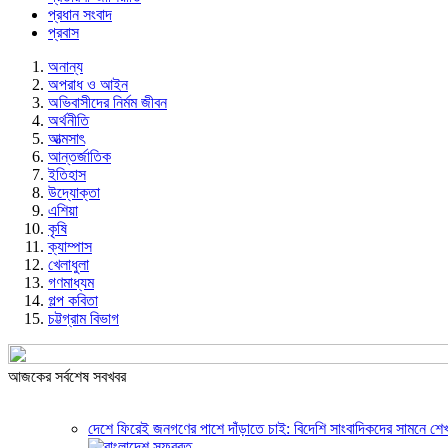
প্রধান সংবাদ
প্রবাস
অনান্য
অপরাধ ও আইন
অভিবাসীদের নির্মম জীবন
অর্থনীতি
আত্মসাৎ
আন্তর্জাতিক
ইতিহাস
উদ্যোক্তা
এশিয়া
কৃষি
ক্যাম্পাস
খেলাধুলা
গণমাধ্যম
গল্প ক‌বিতা
চট্টগ্রাম বিভাগ
আজকের সর্বশেষ সবখবর
দেশে ফিরেই জনগণের পাশে দাঁড়াতে চাই: বিদেশি সাংবাদিকদের সামনে শেখ