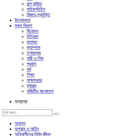
গল্প ক‌বিতা
লাইফস্টাইল
বিজ্ঞান-প্রযুক্তি
উদ্যোক্তা
সকল বিভাগ
বিনোদন
ইতিহাস
মতামত
ক্যাম্পাস
গণমাধ্যম
নারী ও শিশু
প্রবাস
ধর্ম
শিক্ষা
সাক্ষাৎকার
স্বাস্থ্য
পজিটিভ বাংলাদেশ
অন্যান্য
অনান্য
অপরাধ ও আইন
অভিবাসীদের নির্মম জীবন