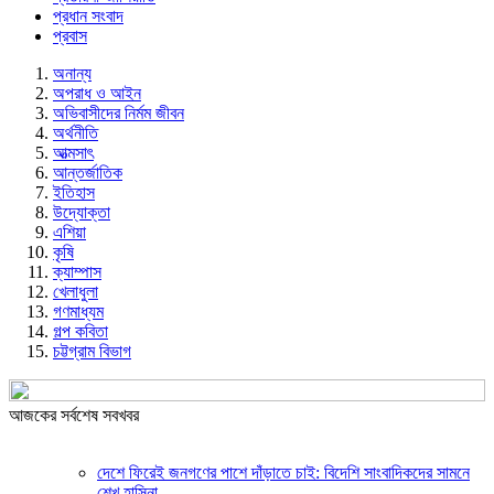
প্রধান সংবাদ
প্রবাস
অনান্য
অপরাধ ও আইন
অভিবাসীদের নির্মম জীবন
অর্থনীতি
আত্মসাৎ
আন্তর্জাতিক
ইতিহাস
উদ্যোক্তা
এশিয়া
কৃষি
ক্যাম্পাস
খেলাধুলা
গণমাধ্যম
গল্প ক‌বিতা
চট্টগ্রাম বিভাগ
আজকের সর্বশেষ সবখবর
দেশে ফিরেই জনগণের পাশে দাঁড়াতে চাই: বিদেশি সাংবাদিকদের সামনে
শেখ হাসিনা