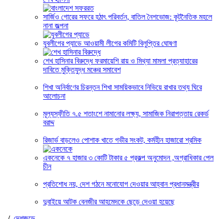
সার্জিও গোরের সফরে হঠাৎ পরিবর্তন, বাতিল নৈশভোজ: কূটনৈতিক মহলে
নানা জল্পনা
যুবলীগের প্যাডে আওয়ামী লীগের কমিটি বিলুপ্তির ঘোষণা
শেখ হাসিনার বিরুদ্ধে ফরমায়েশি রায় ও মিথ্যা মামলা প্রত্যাহারের
দাবিতে মুক্তিযুদ্ধ মঞ্চের সমাবেশ
শিখা অনির্বাণের চিরন্তন শিখা সাময়িকভাবে নিভিয়ে রাখার তথ্য ঘিরে
আলোচনা
মূল্যস্ফীতি ৭.৫ শতাংশে নামানোর লক্ষ্য, সামাজিক নিরাপত্তায় রেকর্ড
বরাদ্দ
রিজার্ভ বাড়লেও পোশাক খাতে গভীর সংকট, কর্মহীন হাজারো শ্রমিক
একনেকে ৭ হাজার ৩ কোটি টাকার ৫ প্রকল্প অনুমোদন ,অগ্রাধিকার পেল
চীন
প্রতিশোধ নয়, দেশ গঠনে মনোযোগ দেওয়ার আহ্বান প্রধানমন্ত্রীর
দুবাইয়ে আটক বেনজীর আহমেদকে ছেড়ে দেওয়া হয়েছে
/
দেশজুড়ে