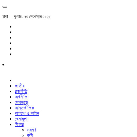
ঢাকা
বুধবার , ২৩ সেপ্টেম্বর ২০২০
জাতীয়
রাজনীতি
অর্থনীতি
দেশজুড়ে
আন্তর্জাতিক
অপরাধ ও আইন
খেলাধুলা
ফিচার
ভ্রমণ
কৃষি