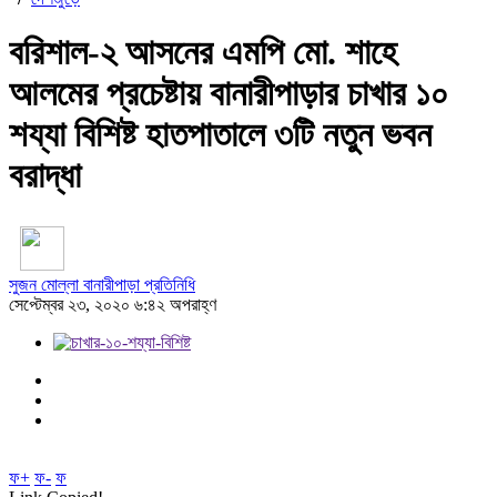
বরিশাল-২ আসনের এমপি মো. শাহে
আলমের প্রচেষ্টায় বানারীপাড়ার চাখার ১০
শয্যা বিশিষ্ট হাতপাতালে ৩টি নতুন ভবন
বরাদ্ধা
সুজন মোল্লা বানারীপাড়া প্রতিনিধি
সেপ্টেম্বর ২৩, ২০২০ ৬:৪২ অপরাহ্ণ
ফ+
ফ-
ফ