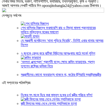
লেখার বিষয় ফিচার, ভ্রমণ, লাইফস্টাইল, ক্যারিয়ার, তথ্যপ্রযুক্তি, কৃষি ও প্রকৃতি।
আজই আপনার লেখাটি পাঠিয়ে দিন oporajitobangla24@yahoo.com ঠিকানায়।
দেশজুড়ে সর্বশেষ
শেখ হাসিনার বিরুদ্ধে ফরমায়েশি রায় ও মিথ্যা মামলা প্রত্যাহারের
দাবিতে মুক্তিযুদ্ধ মঞ্চের সমাবেশ
যে সন্ত্রাসী বলেছিলেন ‘থানা পুড়িয়ে দিয়েছি’, তিনিই এবার থানায় আশ্রয়
নিলেন
৭ জুনকে কেন্দ্র করে ঝটিকা মিছিলের আশঙ্কায় মাঠে সতর্ক পুলিশ
‘বনলতা এক্সপ্রেস’ প্রদর্শনী বন্ধে ক্ষোভ রুমিন ফারহানার, প্রশ্ন
তুললেন রাষ্ট্রের ভূমিকা নিয়ে
সন্ত্রাসীদের কোনো অভয়ারণ্য থাকবে না, কঠোর হুঁশিয়ারি স্বরাষ্ট্রমন্ত্রীর
এই সপ্তাহের পাঠকপ্রিয়
নি‌জের সৎ মা‌কে বি‌য়ে করা মামুনুল হ‌কের ৪র্থ স্ত্রীর প‌রিচয় ফাঁস!
স্ত্রী মিলনের সময় দেখে ফেলায় শ্যালিকাকে হত্যা