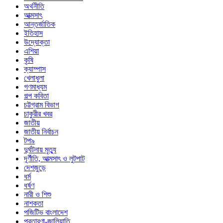
অর্থনীতি
আত্মসাৎ
আন্তর্জাতিক
ইতিহাস
উদ্যোক্তা
এশিয়া
কৃষি
ক্যাম্পাস
খেলাধুলা
গণমাধ্যম
গল্প ক‌বিতা
চট্টগ্রাম বিভাগ
চাকুরীর খবর
জাতীয়
জাতীয় নির্বাচন
টপ৯
দুর্ঘটনায় মৃত্যু
দূর্ণীতি, আত্মসাৎ ও লুটপাট
দেশজুড়ে
ধর্ম
ধর্ষণ
নারী ও শিশু
নাশকতা
পজিটিভ বাংলাদেশ
প্রতারণা-জালিয়াতি