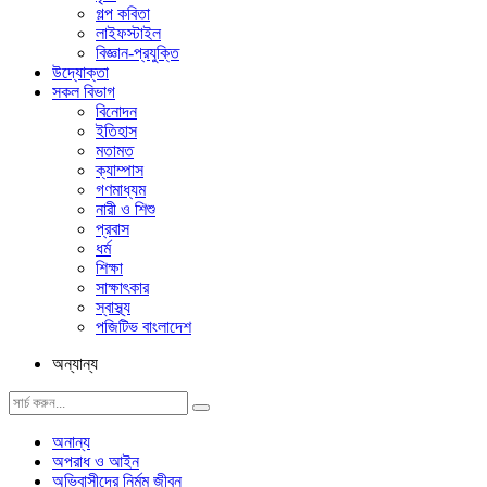
গল্প ক‌বিতা
লাইফস্টাইল
বিজ্ঞান-প্রযুক্তি
উদ্যোক্তা
সকল বিভাগ
বিনোদন
ইতিহাস
মতামত
ক্যাম্পাস
গণমাধ্যম
নারী ও শিশু
প্রবাস
ধর্ম
শিক্ষা
সাক্ষাৎকার
স্বাস্থ্য
পজিটিভ বাংলাদেশ
অন্যান্য
অনান্য
অপরাধ ও আইন
অভিবাসীদের নির্মম জীবন