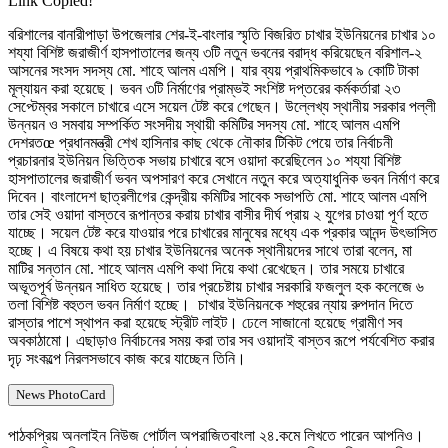
Link Copied!
বরিশালের বানারীপাড়া উপজেলার শের-ই-বাংলার স্মৃতি বিজরিত চাখার ইউনিয়নের চাখার ১০
শয্যা বিশিষ্ট জরাজীর্ণ হাসপাতালের জন্য ৩টি নতুন ভবনের বরাদ্ধ করিয়েছেন বরিশাল-২
আসনের সংসদ সদস্য মো. শাহে আলম এমপি। যার ব্যয় প্রাথমিকভাবে ৯ কোটি টাকা
মূল্যায়ন করা হয়েছে। ভবন ৩টি নির্মাণের প্রাম্ভই সংশিষ্ট দপ্তরের কর্মকর্তারা ২৩
সেপ্টেম্বর সকালে চাখারে এসে সয়েল টেষ্ট করে গেছেন। উল্লেখ্য স্থানীয় সরকার পল্লী
উন্নয়ন ও সমবায় সম্পর্কিত সংসদীয় স্থায়ী কমিটির সদস্য মো. শাহে আলম এমপি
দেশরতœ প্রধানমন্ত্রী শেখ হাসিনার কাছ থেকে নৌকার টিকিট পেয়ে তার নির্বাচনী
প্রচারনার ইউনিয়ন ভিত্তিক সভায় চাখারে বসে ওয়াদা করেছিলেন ১০ শয্যা বিশিষ্ট
হাসপাতালের জরাজীর্ণ ভবন অপসারণ করে সেখানে নতুন করে অত্যাধুনিক ভবন নির্মাণ করে
দিবেন। বাংলাদেশ ছাত্রলীগের কেন্দ্রীয় কমিটির সাবেক সভাপতি মো. শাহে আলম এমপি
তার সেই ওয়াদা বাস্তবে রূপান্তর করায় চাখার বাসীর দীর্ঘ প্রায় ২ যুগের চাওয়া পূর্ণ হতে
যাচ্ছে। সয়েল টেষ্ট করে যাওয়ার পরে চাখারের মানুষের মধ্যে এক প্রকার আনন্দ উৎভাসিত
হচ্ছে। এ বিষয়ে কথা হয় চাখার ইউনিয়নের অনেক স্থানীয়দের সাথে তারা বলেন, মা
মাটির সন্তান মো. শাহে আলম এমপি কথা দিয়ে কথা রেখেছেন। তার সময়ে চাখারে
অভূতপূর্ব উন্নয়ন সাধিত হয়েছে। তার প্রচেষ্টায় চাখার সরকারি ফজলুল হক কলেজে ৬
তলা বিশিষ্ট বহুতল ভবন নির্মাণ হচ্ছে। চাখার ইউনিয়নকে শহুরের ন্যায় রুপদান দিতে
রাস্তার পাশে স্থাপন করা হয়েছে স্ট্রীট লাইট। ঢেলে সাজানো হয়েছে গ্রামীণ সব
অবকাঠামো। এছাড়াও নির্বাচনের সময় করা তার সব ওয়াদাই বাস্তব রূপে পর্যবেশিত করার
দৃঢ় সংকল্পে নিরলসভাবে কাজ করে যাচ্ছেন তিনি।
News PhotoCard
পাঠকপ্রিয় অনলাইন নিউজ পোর্টাল অপরাজিতবাংলা ২৪.কমে লিখতে পারেন আপনিও।