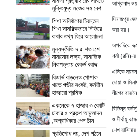
মামলা প্রত্যাহারের দাবিতে
আগ্রাবাদ ওয়
মুক্তিযুদ্ধ মঞ্চের সমাবেশ
দিনাজপুর জে
শিখা অনির্বাণের চিরন্তন
শিখা সাময়িকভাবে নিভিয়ে
করা হয়।
রাখার তথ্য ঘিরে আলোচনা
অপরদিকে কক্
মূল্যস্ফীতি ৭.৫ শতাংশে
শর্মা (রনি)-
নামানোর লক্ষ্য, সামাজিক
নিরাপত্তায় রেকর্ড বরাদ্দ
এদিকে ময়মনস
রিজার্ভ বাড়লেও পোশাক
দোয়া ও মিলাদ
খাতে গভীর সংকট, কর্মহীন
হাজারো শ্রমিক
লীগের রাজন
একনেকে ৭ হাজার ৩ কোটি
বিভিন্ন কর্ম
টাকার ৫ প্রকল্প অনুমোদন
ও দীর্ঘায়ু ক
,অগ্রাধিকার পেল চীন
শেখ হাসিনার
প্রতিশোধ নয়, দেশ গঠনে