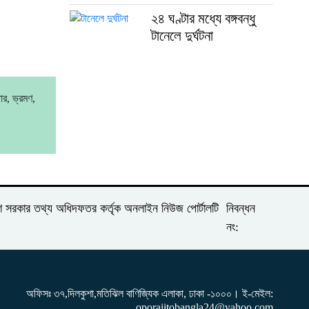
২৪ ঘণ্টার মধ্যে বঙ্গবন্ধু
টানেলে দুর্ঘটনা
র, ভ্রমণ,
দেশ সরকার তথ্য অধিদফতর কর্তৃক অনলাইন নিউজ পোর্টালটি
নিবন্ধন
নং:
অফিসঃ ৩৭,দিলকুশা,মতিঝিল বাণিজ্যিক এলাকা, ঢাকা -১০০০। ই-‌মেইল:
oporajitobangla24@yahoo.com