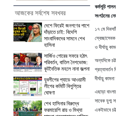
কর্মসূচি পা
আজকের সর্বশেষ সবখবর
সংগঠনের নেত
দেশে ফিরেই জনগণের পাশে
১৭ মে দিবসট
দাঁড়াতে চাই: বিদেশি
স্বেচ্ছাসেবক
সাংবাদিকদের সামনে শেখ
হাসিনা
ও দীর্ঘায়ু ক
সার্জিও গোরের সফরে হঠাৎ
অন্যদিকে চট
পরিবর্তন, বাতিল নৈশভোজ:
কূটনৈতিক মহলে নানা জল্পনা
প্রত্যাবর্তন
দীর্ঘায়ু কা
যুবলীগের প্যাডে আওয়ামী
লীগের কমিটি বিলুপ্তির
এছাড়া বাংলাদ
ঘোষণা
সাবেক যুগ্ম
শেখ হাসিনার বিরুদ্ধে
ফরমায়েশি রায় ও মিথ্যা
একইভাবে চট্