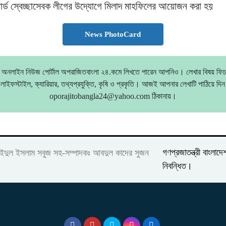
ার্ড স্বেচ্ছাসেবক লীগের উদ্যোগে মিলাদ মাহফিলের আয়োজন করা হয়
News PhotoCard
য় অনলাইন নিউজ পোর্টাল অপরাজিতবাংলা ২৪.কমে লিখতে পারেন আপনিও। লেখার বিষয় ফিচা
লাইফস্টাইল, ক্যারিয়ার, তথ্যপ্রযুক্তি, কৃষি ও প্রকৃতি। আজই আপনার লেখাটি পাঠিয়ে দিন
oporajitobangla24@yahoo.com ঠিকানায়।
গণপ্রজাতন্ত্রী বাংলা
াইদুল ইসলাম সবুজ সহ-সম্পাদকঃ আবদুল কাদের সুজন
নিবন্ধিত।