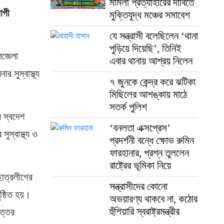
মামলা প্রত্যাহারের দাবিতে
োগী
মুক্তিযুদ্ধ মঞ্চের সমাবেশ
যে সন্ত্রাসী বলেছিলেন ‘থানা
পুড়িয়ে দিয়েছি’, তিনিই
উপজেলা
এবার থানায় আশ্রয় নিলেন
র সুস্বাস্থ্য
৭ জুনকে কেন্দ্র করে ঝটিকা
মিছিলের আশঙ্কায় মাঠে
সতর্ক পুলিশ
 স্বদেশ
‘বনলতা এক্সপ্রেস’
ুস্বাস্থ্য ও
প্রদর্শনী বন্ধে ক্ষোভ রুমিন
ফারহানার, প্রশ্ন তুললেন
রাষ্ট্রের ভূমিকা নিয়ে
 ছাত্রলীগের
সন্ত্রাসীদের কোনো
ষ্ঠিত হয়।
অভয়ারণ্য থাকবে না, কঠোর
হুঁশিয়ারি স্বরাষ্ট্রমন্ত্রীর
উত্তর