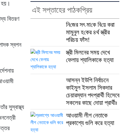
া হয়।
এই সপ্তাহের পাঠকপ্রিয়
াদ্য বিতরণ
নি‌জের সৎ মা‌কে বি‌য়ে করা
মামুনুল হ‌কের ৪র্থ স্ত্রীর
প‌রিচয় ফাঁস!
পাদক স্বপন
স্ত্রী মিলনের সময় দেখে
ফেলায় শ্যালিকাকে হত্যা
্দেশনায়
আসন্ন ইউপি নির্বাচনে
 আওয়ামী
কাইমুল ইসলাম সিকদার
চেয়ারম্যান পদপ্রার্থী হিসেবে
সকলের কাছে দোয়া প্রার্থীঃ
র সুস্বাস্থ্য
আওয়ামী লীগ নেতাকে
জননেত্রী
প্রকাশ্যে গুলি করে হত্যা
উত্তর