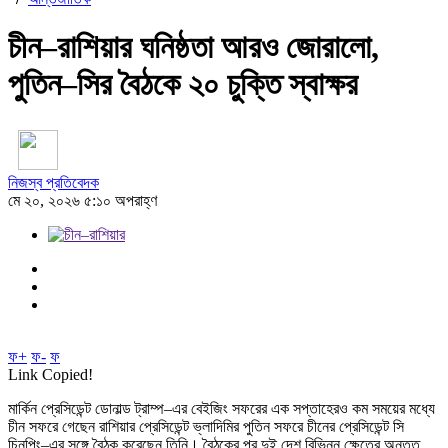
চীন–রাশিয়ার ঘনিষ্ঠতা আরও জোরালো,
পুতিন–সির বৈঠকে ২০ চুক্তি স্বাক্ষর
নিজস্ব প্রতিবেদক
মে ২০, ২০২৬ ৫:১০ অপরাহ্ণ
ফ+
ফ-
ফ
Link Copied!
মার্কিন প্রেসিডেন্ট ডোনাল্ড ট্রাম্প–এর বেইজিং সফরের এক সপ্তাহেরও কম সময়ের মধ্যে
চীন সফরে গেছেন রাশিয়ার প্রেসিডেন্ট ভ্লাদিমির পুতিন সফরে চীনের প্রেসিডেন্ট সি
চিনপিং–এর সঙ্গে বৈঠক করেছেন তিনি। বৈঠকের পর দুই দেশ বিভিন্ন ক্ষেত্রে অন্তত