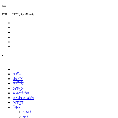
ঢাকা
বুধবার , ২০ মে ২০২৬
জাতীয়
রাজনীতি
অর্থনীতি
দেশজুড়ে
আন্তর্জাতিক
অপরাধ ও আইন
খেলাধুলা
ফিচার
ভ্রমণ
কৃষি