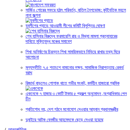
সার্জিও গোরের সফরে হঠাৎ পরিবর্তন, বাতিল নৈশভোজ: কূটনৈতিক মহলে
নানা জল্পনা
যুবলীগের প্যাডে আওয়ামী লীগের কমিটি বিলুপ্তির ঘোষণা
শেখ হাসিনার বিরুদ্ধে ফরমায়েশি রায় ও মিথ্যা মামলা প্রত্যাহারের
দাবিতে মুক্তিযুদ্ধ মঞ্চের সমাবেশ
শিখা অনির্বাণের চিরন্তন শিখা সাময়িকভাবে নিভিয়ে রাখার তথ্য ঘিরে
আলোচনা
মূল্যস্ফীতি ৭.৫ শতাংশে নামানোর লক্ষ্য, সামাজিক নিরাপত্তায় রেকর্ড
বরাদ্দ
রিজার্ভ বাড়লেও পোশাক খাতে গভীর সংকট, কর্মহীন হাজারো শ্রমিক
একনেকে ৭ হাজার ৩ কোটি টাকার ৫ প্রকল্প অনুমোদন ,অগ্রাধিকার পেল
চীন
প্রতিশোধ নয়, দেশ গঠনে মনোযোগ দেওয়ার আহ্বান প্রধানমন্ত্রীর
দুবাইয়ে আটক বেনজীর আহমেদকে ছেড়ে দেওয়া হয়েছে
/
আন্তর্জাতিক