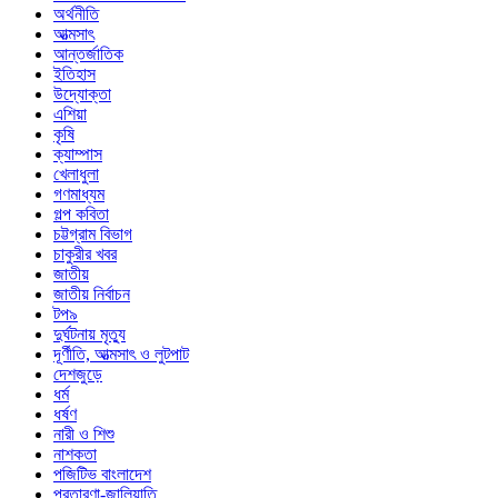
অর্থনীতি
আত্মসাৎ
আন্তর্জাতিক
ইতিহাস
উদ্যোক্তা
এশিয়া
কৃষি
ক্যাম্পাস
খেলাধুলা
গণমাধ্যম
গল্প ক‌বিতা
চট্টগ্রাম বিভাগ
চাকুরীর খবর
জাতীয়
জাতীয় নির্বাচন
টপ৯
দুর্ঘটনায় মৃত্যু
দূর্ণীতি, আত্মসাৎ ও লুটপাট
দেশজুড়ে
ধর্ম
ধর্ষণ
নারী ও শিশু
নাশকতা
পজিটিভ বাংলাদেশ
প্রতারণা-জালিয়াতি