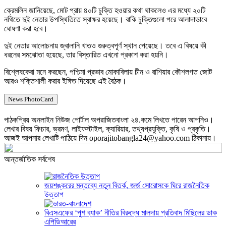
ক্রেমলিন জানিয়েছে, মোট প্রায় ৪০টি চুক্তি হওয়ার কথা থাকলেও এর মধ্যে ২০টি
নথিতে দুই নেতার উপস্থিতিতে স্বাক্ষর হয়েছে। বাকি চুক্তিগুলো পরে আলাদাভাবে
ঘোষণা করা হবে।
দুই নেতার আলোচনায় জ্বালানি খাতও গুরুত্বপূর্ণ স্থান পেয়েছে। তবে এ বিষয়ে কী
ধরনের সমঝোতা হয়েছে, তার বিস্তারিত এখনো প্রকাশ করা হয়নি।
বিশ্লেষকেরা মনে করছেন, পশ্চিমা প্রভাব মোকাবিলায় চীন ও রাশিয়ার কৌশলগত জোট
আরও শক্তিশালী করার ইঙ্গিত দিয়েছে এই বৈঠক।
News PhotoCard
পাঠকপ্রিয় অনলাইন নিউজ পোর্টাল অপরাজিতবাংলা ২৪.কমে লিখতে পারেন আপনিও।
লেখার বিষয় ফিচার, ভ্রমণ, লাইফস্টাইল, ক্যারিয়ার, তথ্যপ্রযুক্তি, কৃষি ও প্রকৃতি।
আজই আপনার লেখাটি পাঠিয়ে দিন oporajitobangla24@yahoo.com ঠিকানায়।
আন্তর্জাতিক সর্বশেষ
জয়শঙ্করের মন্তব্যে নতুন বিতর্ক, জর্জ সোরোসকে ঘিরে রাজনৈতিক
উত্তাপ
বিএসএফের ‘পুশ ব্যাক’ নীতির বিরুদ্ধে মালদায় প্রতিবাদ মিছিলের ডাক
এপিডিআরের