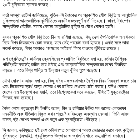
২০টি চুক্তিতে স্বাক্ষর করেছে।
বার্তা সংস্থা রয়টার্স জানিয়েছে, পুতিন–সি বৈঠকের পর প্রকাশিত যৌথ বিবৃতি ও আনুষ্ঠানিক
চুক্তিগুলো আন্তর্জাতিক কূটনীতিতে একটি গুরুত্বপূর্ণ বার্তা দিয়েছে। কারণ, ট্রাম্পের
সাম্প্রতিক বেইজিং সফরে কোনো আনুষ্ঠানিক চুক্তি বা যৌথ ঘোষণা হয়নি।
বুধবার প্রকাশিত যৌথ বিবৃতিতে চীন ও রাশিয়া বলেছে, কিছু দেশ ঔপনিবেশিক মানসিকতা
নিয়ে বিশ্ব নিয়ন্ত্রণের চেষ্টা করছে, তবে সেই প্রচেষ্টা ব্যর্থ হয়েছে। একই সঙ্গে তারা
সতর্ক করেছে, বিশ্ব আবারও ‘জঙ্গলের আইনে’ ফিরে যাওয়ার ঝুঁকিতে রয়েছে।
রুশ প্রেসিডেন্টের কার্যালয় ক্রেমলিনের প্রকাশিত বিবৃতিতে বলা হয়, বর্তমান বৈশ্বিক
পরিস্থিতি ক্রমেই জটিল হয়ে উঠছে এবং আন্তর্জাতিক সম্প্রদায়ের মধ্যে বিভক্তি
বাড়ছে। এতে বিশ্ব শান্তি ও উন্নয়ন নতুন ঝুঁকির মুখে পড়েছে।
যৌথ ঘোষণায় আরও বলা হয়, কিছু রাষ্ট্র একতরফাভাবে বৈশ্বিক বিষয় নিয়ন্ত্রণ করতে চায়
এবং নিজেদের স্বার্থ অন্য দেশের ওপর চাপিয়ে দেওয়ার চেষ্টা করছে। যদিও কোনো
দেশের নাম উল্লেখ করা হয়নি, তবে বিশ্লেষকেরা মনে করছেন, ইঙ্গিতটি যুক্তরাষ্ট্রের
দিকেই করা হয়েছে।
বৈঠক শেষে বক্তব্যে সি চিনপিং বলেন, চীন ও রাশিয়ার উচিত সব ধরনের একতরফা
দমননীতি এবং ইতিহাস বিকৃত করার প্রচেষ্টার বিরুদ্ধে অবস্থান নেওয়া। তিনি আরও
বলেন, দুই দেশের সম্পর্ক এখন নতুন এক সূচনাবিন্দুতে পৌঁছেছে।
সি জানান, ভবিষ্যতে দুই দেশ কৌশলগত যোগাযোগ আরও জোরদার করবে এবং কৃত্রিম
বুদ্ধিমত্তা (এআই), প্রযুক্তিগত উদ্ভাবন ও জ্বালানি খাতে সহযোগিতা বাড়াবে।