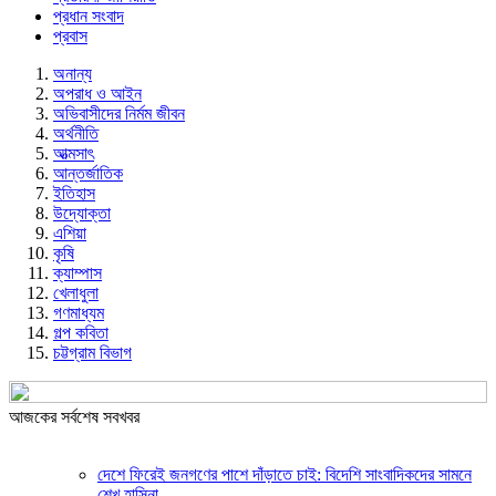
প্রধান সংবাদ
প্রবাস
অনান্য
অপরাধ ও আইন
অভিবাসীদের নির্মম জীবন
অর্থনীতি
আত্মসাৎ
আন্তর্জাতিক
ইতিহাস
উদ্যোক্তা
এশিয়া
কৃষি
ক্যাম্পাস
খেলাধুলা
গণমাধ্যম
গল্প ক‌বিতা
চট্টগ্রাম বিভাগ
আজকের সর্বশেষ সবখবর
দেশে ফিরেই জনগণের পাশে দাঁড়াতে চাই: বিদেশি সাংবাদিকদের সামনে
শেখ হাসিনা