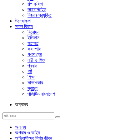
গল্প ক‌বিতা
লাইফস্টাইল
বিজ্ঞান-প্রযুক্তি
উদ্যোক্তা
সকল বিভাগ
বিনোদন
ইতিহাস
মতামত
ক্যাম্পাস
গণমাধ্যম
নারী ও শিশু
প্রবাস
ধর্ম
শিক্ষা
সাক্ষাৎকার
স্বাস্থ্য
পজিটিভ বাংলাদেশ
অন্যান্য
অনান্য
অপরাধ ও আইন
অভিবাসীদের নির্মম জীবন