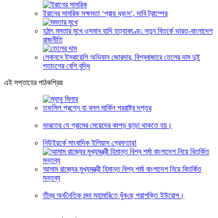
ইরানের সামরিক সক্ষমতা ‘প্রায় ধ্বংস’, দাবি ট্রাম্পের
হঠাৎ মমতার মুখে ওসমান হাদি হত্যাকাণ্ড: নতুন বিতর্কে ভারত-বাংলাদেশ
রাজনীতি
লেবাননে ইসরায়েলি অভিযান জোরদার, বিশ্ববাজারে তেলের দাম দুই
শতাংশের বেশি বৃদ্ধি
এই সপ্তাহের পাঠকপ্রিয়
তফসিল প্রশ্নে যা বলল মার্কিন পররাষ্ট্র দপ্তর
ভারতের যে গ্রামের মেয়েদের কাপড় ছাড়া থাকতে হয়।
নিউইয়র্কে সাংবাদিক ইলিয়াস গ্রেফতার!
আসাম রাজ্যের মুখ্যমন্ত্রী হিমান্ত বিশ্ব শর্মা বাংলাদেশ নিয়ে বিতর্কিত
মন্তব্য
তীব্র অর্থ‌নৈ‌তিক মন্দা মহামা‌রি‌তে ধুঁক‌ছে পরাশ‌ক্তি ইউরোপ।