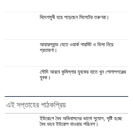
বিদেশমুখী হয়ে পড়েছেন সিলেটের তরুণরা।
আয়ারল্যান্ড যেতে ওয়ার্ক পারমিট ও ভিসা নিয়ে
প্রতারণা।
সৌদি আরবে কুমিল্লার যুবকের হাতে খুন গোলাপগঞ্জের
যুবক।
এই সপ্তাহের পাঠকপ্রিয়
ইউরো‌পে বৈধ অভিবাসনের ভালো সুযোগ, সৃ‌ষ্টি হ‌চ্ছে
বৈধ ভা‌বে ইউরোপ যাওয়ার প‌রি‌বেশ।