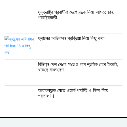
যুক্তরাষ্ট্র প্রবাসীরা দে‌শে বন্দুক নি‌য়ে আস‌তে চান:
পররাষ্ট্রমন্ত্রী।
ফ্রান্সের অভিবাসন প্রক্রিয়া নিয়ে কিছু কথা
বি‌ভিন্ন দেশ থে‌কে সা‌রে ৪ লাখ শ্র‌মিক নে‌বে ইতালি,
থাক‌ছে বাংলা‌দেশ
আয়ারল্যান্ড যেতে ওয়ার্ক পারমিট ও ভিসা নিয়ে
প্রতারণা।