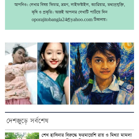
আপনিও। লেখার বিষয় ফিচার, ভ্রমণ, লাইফস্টাইল, ক্যারিয়ার, তথ্যপ্রযুক্তি,
কৃষি ও প্রকৃতি। আজই আপনার লেখাটি পাঠিয়ে দিন
oporajitobangla24@yahoo.com ঠিকানায়।
দেশজুড়ে সর্বশেষ
শেখ হাসিনার বিরুদ্ধে ফরমায়েশি রায় ও মিথ্যা মামলা