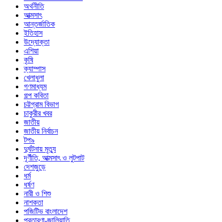
অর্থনীতি
আত্মসাৎ
আন্তর্জাতিক
ইতিহাস
উদ্যোক্তা
এশিয়া
কৃষি
ক্যাম্পাস
খেলাধুলা
গণমাধ্যম
গল্প ক‌বিতা
চট্টগ্রাম বিভাগ
চাকুরীর খবর
জাতীয়
জাতীয় নির্বাচন
টপ৯
দুর্ঘটনায় মৃত্যু
দূর্ণীতি, আত্মসাৎ ও লুটপাট
দেশজুড়ে
ধর্ম
ধর্ষণ
নারী ও শিশু
নাশকতা
পজিটিভ বাংলাদেশ
প্রতারণা-জালিয়াতি