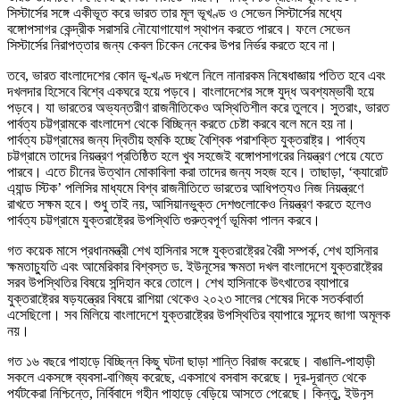
সিস্টার্সের সঙ্গে একীভূত করে ভারত তার মূল ভূখণ্ড ও সেভেন সিস্টার্সের মধ্যে
বঙ্গোপসাগর কেন্দ্রীক সরাসরি নৌযোগাযোগ স্থাপন করতে পারবে। ফলে সেভেন
সিস্টার্সের নিরাপত্তার জন্য কেবল চিকেন নেকের উপর নির্ভর করতে হবে না।
তবে, ভারত বাংলাদেশের কোন ভূ-খণ্ড দখলে নিলে নানারকম নিষেধাজ্ঞায় পতিত হবে এবং
দখলদার হিসেবে বিশ্বে একঘরে হয়ে পড়বে। বাংলাদেশের সঙ্গে যুদ্ধ অবশ্যম্ভাবী হয়ে
পড়বে। যা ভারতের অভ্যন্তরীণ রাজনীতিকেও অস্থিতিশীল করে তুলবে। সুতরাং, ভারত
পার্বত্য চট্টগ্রামকে বাংলাদেশ থেকে বিচ্ছিন্ন করতে চেষ্টা করবে বলে মনে হয় না।
পার্বত্য চট্টগ্রামের জন্য দ্বিতীয় হুমকি হচ্ছে বৈশ্বিক পরাশক্তি যুক্তরাষ্ট্র। পার্বত্য
চট্টগ্রামে তাদের নিয়ন্ত্রণ প্রতিষ্ঠিত হলে খুব সহজেই বঙ্গোপসাগরের নিয়ন্ত্রণ পেয়ে যেতে
পারবে। এতে চীনের উত্থান মোকাবিলা করা তাদের জন্য সহজ হবে। তাছাড়া, ‘ক্যারোট
এ্যান্ড স্টিক’ পলিসির মাধ্যমে বিশ্ব রাজনীতিতে ভারতের আধিপত্যও নিজ নিয়ন্ত্রণে
রাখতে সক্ষম হবে। শুধু তাই নয়, আসিয়ানভুক্ত দেশগুলোকেও নিয়ন্ত্রণ করতে হলেও
পার্বত্য চট্টগ্রামে যুক্তরাষ্ট্রের উপস্থিতি গুরুত্বপূর্ণ ভূমিকা পালন করবে।
গত কয়েক মাসে প্রধানমন্ত্রী শেখ হাসিনার সঙ্গে যুক্তরাষ্ট্রের বৈরী সম্পর্ক, শেখ হাসিনার
ক্ষমতাচ্যুতি এবং আমেরিকার বিশ্বস্ত ড. ইউনূসের ক্ষমতা দখল বাংলাদেশে যুক্তরাষ্ট্রের
সরব উপস্থিতির বিষয়ে সন্দিহান করে তোলে। শেখ হাসিনাকে উৎখাতের ব্যাপারে
যুক্তরাষ্ট্রের ষড়যন্ত্রের বিষয়ে রাশিয়া থেকেও ২০২৩ সালের শেষের দিকে সতর্কবার্তা
এসেছিলো। সব মিলিয়ে বাংলাদেশে যুক্তরাষ্ট্রের উপস্থিতির ব্যাপারে সন্দেহ জাগা অমূলক
নয়।
গত ১৬ বছরে পাহাড়ে বিচ্ছিন্ন কিছু ঘটনা ছাড়া শান্তি বিরাজ করেছে। বাঙালি-পাহাড়ী
সকলে একসঙ্গে ব্যবসা-বাণিজ্য করেছে, একসাথে বসবাস করেছে। দূর-দূরান্ত থেকে
পর্যটকেরা নিশ্চিন্তে, নির্বিবাদে গহীন পাহাড়ে বেড়িয়ে আসতে পেরেছে। কিন্তু, ইউনূস