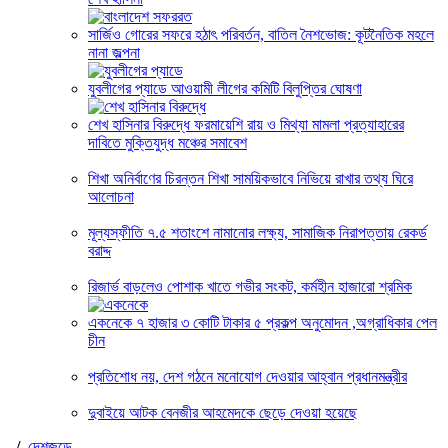
সার্জিও গোরের সফরে হঠাৎ পরিবর্তন, বাতিল নৈশভোজ: কূটনৈতিক মহলে
নানা জল্পনা
যুবলীগের প্যাডে আওয়ামী লীগের কমিটি বিলুপ্তির ঘোষণা
শেখ হাসিনার বিরুদ্ধে ফরমায়েশি রায় ও মিথ্যা মামলা প্রত্যাহারের
দাবিতে মুক্তিযুদ্ধ মঞ্চের সমাবেশ
শিখা অনির্বাণের চিরন্তন শিখা সাময়িকভাবে নিভিয়ে রাখার তথ্য ঘিরে
আলোচনা
মূল্যস্ফীতি ৭.৫ শতাংশে নামানোর লক্ষ্য, সামাজিক নিরাপত্তায় রেকর্ড
বরাদ্দ
রিজার্ভ বাড়লেও পোশাক খাতে গভীর সংকট, কর্মহীন হাজারো শ্রমিক
একনেকে ৭ হাজার ৩ কোটি টাকার ৫ প্রকল্প অনুমোদন ,অগ্রাধিকার পেল
চীন
প্রতিশোধ নয়, দেশ গঠনে মনোযোগ দেওয়ার আহ্বান প্রধানমন্ত্রীর
দুবাইয়ে আটক বেনজীর আহমেদকে ছেড়ে দেওয়া হয়েছে
/
দেশজুড়ে