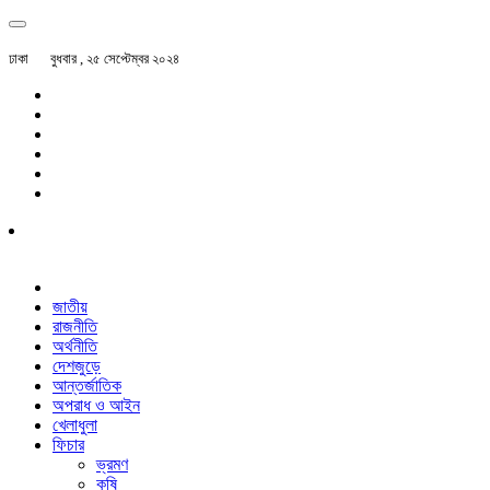
ঢাকা
বুধবার , ২৫ সেপ্টেম্বর ২০২৪
জাতীয়
রাজনীতি
অর্থনীতি
দেশজুড়ে
আন্তর্জাতিক
অপরাধ ও আইন
খেলাধুলা
ফিচার
ভ্রমণ
কৃষি