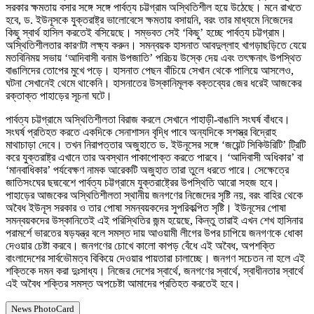
সরকার ক্ষমতায় বসার সঙ্গে সঙ্গে পার্বত্য চট্টগ্রাম অস্থিতিশীল হয়ে উঠেছে। মনে রাখতে
হবে, ড. ইউনূসকে যুক্তরাষ্ট্র ভালোবেসে ক্ষমতায় বসায়নি, বরং তার মাধ্যমে নিজেদের
কিছু স্বার্থ হাসিল করতেই বসিয়েছে। সম্ভবত সেই ‘কিছু’ হচ্ছে পার্বত্য চট্টগ্রাম।
অস্থিতিশীলতার কারণটা লক্ষ্য করুন। সমন্বয়ক হাসনাত আবদুল্লাহ খাগড়াছড়িতে যেয়ে
মতবিনিময় সভায় ‘আদিবাসী বনাম উপজাতি’ পরিচয় উস্কে দেয় এবং তৎক্ষনাৎ উপস্থিত
বাঙালিদের তোপের মুখে পড়ে। হাসনাত পেছন বাঁচিয়ে সেখান থেকে পালিয়ে আসলেও,
ঘটনা সেখানেই থেমে থাকেনি। হাসনাতের উস্কানিমূলক বক্তব্যের জের ধরেই আজকের
রক্তাক্ত পাহাড়ের সূচনা ঘটে।
পার্বত্য চট্টগ্রামে অস্থিতিশীলতা বিরাজ করলে সেখানে পাহাড়ী-বাঙালি সংঘর্ষ বাঁধবে।
সংঘর্ষ প্রতিহত করতে একদিকে সেনাশাসন বৃদ্ধি পাবে অন্যদিকে সশস্ত্র বিদ্রোহ
মাথাচাড়া দেবে। তখন নিরাপত্তার অজুহাতে ড. ইউনূসের সঙ্গে ‘জয়েন্ট সিকিউরিটি’ ট্রিটি
করে যুক্তরাষ্ট্র এখানে তার অবস্থান পাকাপোক্ত করতে পারবে। ‘আদিবাসী অধিকার’ বা
‘মানবাধিকার’ পর্যবেক্ষণ নামক আরেকটি অজুহাত তারা তুলে ধরতে পারে। সেক্ষেত্রে
জাতিসংঘের ছদ্মবেশে পার্বত্য চট্টগ্রামে যুক্তরাষ্ট্রের উপস্থিতি আরো সহজ হবে।
পাহাড়ের আজকের অস্থিতিশীলতা স্থানীয় জনগণের নিজেদের সৃষ্টি নয়, বরং বাহির থেকে
অবৈধ ইউনূস সরকার ও তার পোষা সমন্বয়কদের সুপরিকল্পিত সৃষ্টি। ইউনূসের পোষা
সমন্বয়কদের উস্কানিতেই এই পরিস্থিতির জন্ম হয়েছে, কিন্তু তারাই এখন শেখ হাসিনার
পরামর্শে ভারতের ষড়যন্ত্র বলে সমস্ত দায় আওয়ামী লীগের উপর চাপিয়ে জনগণকে ধোকা
দেওয়ার চেষ্টা করবে। জনগণের চোখে কালো কাপড় বেঁধে এই অবৈধ, অপশক্তি
বাংলাদেশের সার্বভৌমত্ব বিকিয়ে দেওয়ার পায়তারা চালাচ্ছে। জনগণ সচেতন না হলে এই
শক্তিকে দমন করা দুঃসাধ্য। নিজের দেশের স্বার্থে, জনগণের স্বার্থে, স্বাধীনতার স্বার্থে
এই অবৈধ শক্তির সমস্ত অপচেষ্টা আমাদের প্রতিহত করতেই হবে।
News PhotoCard