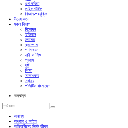
গল্প ক‌বিতা
লাইফস্টাইল
বিজ্ঞান-প্রযুক্তি
উদ্যোক্তা
সকল বিভাগ
বিনোদন
ইতিহাস
মতামত
ক্যাম্পাস
গণমাধ্যম
নারী ও শিশু
প্রবাস
ধর্ম
শিক্ষা
সাক্ষাৎকার
স্বাস্থ্য
পজিটিভ বাংলাদেশ
অন্যান্য
অনান্য
অপরাধ ও আইন
অভিবাসীদের নির্মম জীবন