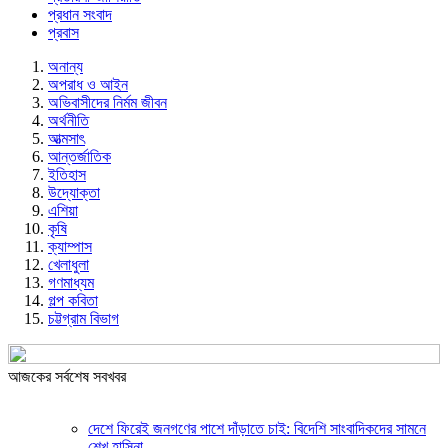
প্রধান সংবাদ
প্রবাস
অনান্য
অপরাধ ও আইন
অভিবাসীদের নির্মম জীবন
অর্থনীতি
আত্মসাৎ
আন্তর্জাতিক
ইতিহাস
উদ্যোক্তা
এশিয়া
কৃষি
ক্যাম্পাস
খেলাধুলা
গণমাধ্যম
গল্প ক‌বিতা
চট্টগ্রাম বিভাগ
আজকের সর্বশেষ সবখবর
দেশে ফিরেই জনগণের পাশে দাঁড়াতে চাই: বিদেশি সাংবাদিকদের সামনে
শেখ হাসিনা