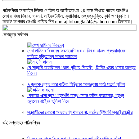
পাঠকপ্রিয় অনলাইন নিউজ পোর্টাল অপরাজিতবাংলা ২৪.কমে লিখতে পারেন আপনিও।
লেখার বিষয় ফিচার, ভ্রমণ, লাইফস্টাইল, ক্যারিয়ার, তথ্যপ্রযুক্তি, কৃষি ও প্রকৃতি।
আজই আপনার লেখাটি পাঠিয়ে দিন oporajitobangla24@yahoo.com ঠিকানায়।
দেশজুড়ে সর্বশেষ
শেখ হাসিনার বিরুদ্ধে ফরমায়েশি রায় ও মিথ্যা মামলা প্রত্যাহারের
দাবিতে মুক্তিযুদ্ধ মঞ্চের সমাবেশ
যে সন্ত্রাসী বলেছিলেন ‘থানা পুড়িয়ে দিয়েছি’, তিনিই এবার থানায় আশ্রয়
নিলেন
৭ জুনকে কেন্দ্র করে ঝটিকা মিছিলের আশঙ্কায় মাঠে সতর্ক পুলিশ
‘বনলতা এক্সপ্রেস’ প্রদর্শনী বন্ধে ক্ষোভ রুমিন ফারহানার, প্রশ্ন
তুললেন রাষ্ট্রের ভূমিকা নিয়ে
সন্ত্রাসীদের কোনো অভয়ারণ্য থাকবে না, কঠোর হুঁশিয়ারি স্বরাষ্ট্রমন্ত্রীর
এই সপ্তাহের পাঠকপ্রিয়
নি‌জের সৎ মা‌কে বি‌য়ে করা মামুনুল হ‌কের ৪র্থ স্ত্রীর প‌রিচয় ফাঁস!