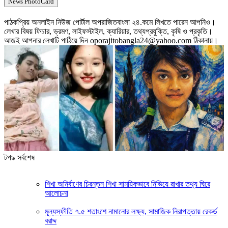
News PhotoCard
পাঠকপ্রিয় অনলাইন নিউজ পোর্টাল অপরাজিতবাংলা ২৪.কমে লিখতে পারেন আপনিও।
লেখার বিষয় ফিচার, ভ্রমণ, লাইফস্টাইল, ক্যারিয়ার, তথ্যপ্রযুক্তি, কৃষি ও প্রকৃতি।
আজই আপনার লেখাটি পাঠিয়ে দিন oporajitobangla24@yahoo.com ঠিকানায়।
টপ৯ সর্বশেষ
শিখা অনির্বাণের চিরন্তন শিখা সাময়িকভাবে নিভিয়ে রাখার তথ্য ঘিরে
আলোচনা
মূল্যস্ফীতি ৭.৫ শতাংশে নামানোর লক্ষ্য, সামাজিক নিরাপত্তায় রেকর্ড
বরাদ্দ