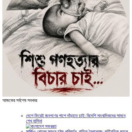
আজকের সর্বশেষ সবখবর
দেশে ফিরেই জনগণের পাশে দাঁড়াতে চাই: বিদেশি সাংবাদিকদের সামনে
শেখ হাসিনা
সার্জিও গোরের সফরে হঠাৎ পরিবর্তন, বাতিল নৈশভোজ: কূটনৈতিক মহলে