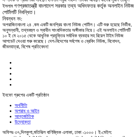
গণপ্রজাতন্ত্রী বাংলাদেশ সরকার তথ্য অধিদফতর কর্তৃক অনলাইন নিউজ
ইসলাম
পোর্টালটি নিবন্ধিত।
নিবন্ধন নং:
অপরাজিতবাংলা ২৪ .কম একটি জনপ্রিয় বাংলা নিউজ পোর্টাল। এটি শুরু হয়েছে নির্ভীক,
অনুসন্ধানী, তথ্যবহুল ও স্বাধীন সাংবাদিকতার অঙ্গীকার নিয়ে। এই অনলাইন পোর্টালটি
১০ ই মে ২০১৫ থেকে আধুনিক প্রযুক্তির সর্বাধিক ব্যবহার সহ রিয়েল টাইম নিউজ
আপডেট দেওয়া শুরু করেছে। দেশ-বিদেশের সর্বশেষ ও ব্রেকিং নিউজ, বিনোদন,
জীবনযাত্রা, বিশেষ প্রতিবেদন!
ইনফো গ্রুপের একটি প্রতিষ্ঠান
অর্থনীতি
অপরাধ ও আইন
আন্তর্জাতিক
উদ্যোক্তা
অফিসঃ ৩৭,দিলকুশা,মতিঝিল বাণিজ্যিক এলাকা, ঢাকা -১০০০। ই-‌মেইল: