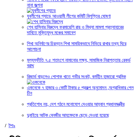
নানা জল্পনা
যুবলীগের প্যাডে আওয়ামী লীগের কমিটি বিলুপ্তির ঘোষণা
শেখ হাসিনার বিরুদ্ধে ফরমায়েশি রায় ও মিথ্যা মামলা প্রত্যাহারের
দাবিতে মুক্তিযুদ্ধ মঞ্চের সমাবেশ
শিখা অনির্বাণের চিরন্তন শিখা সাময়িকভাবে নিভিয়ে রাখার তথ্য ঘিরে
আলোচনা
মূল্যস্ফীতি ৭.৫ শতাংশে নামানোর লক্ষ্য, সামাজিক নিরাপত্তায় রেকর্ড
বরাদ্দ
রিজার্ভ বাড়লেও পোশাক খাতে গভীর সংকট, কর্মহীন হাজারো শ্রমিক
একনেকে ৭ হাজার ৩ কোটি টাকার ৫ প্রকল্প অনুমোদন ,অগ্রাধিকার পেল
চীন
প্রতিশোধ নয়, দেশ গঠনে মনোযোগ দেওয়ার আহ্বান প্রধানমন্ত্রীর
দুবাইয়ে আটক বেনজীর আহমেদকে ছেড়ে দেওয়া হয়েছে
/
টপ৯