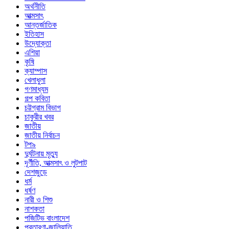
অর্থনীতি
আত্মসাৎ
আন্তর্জাতিক
ইতিহাস
উদ্যোক্তা
এশিয়া
কৃষি
ক্যাম্পাস
খেলাধুলা
গণমাধ্যম
গল্প ক‌বিতা
চট্টগ্রাম বিভাগ
চাকুরীর খবর
জাতীয়
জাতীয় নির্বাচন
টপ৯
দুর্ঘটনায় মৃত্যু
দূর্ণীতি, আত্মসাৎ ও লুটপাট
দেশজুড়ে
ধর্ম
ধর্ষণ
নারী ও শিশু
নাশকতা
পজিটিভ বাংলাদেশ
প্রতারণা-জালিয়াতি