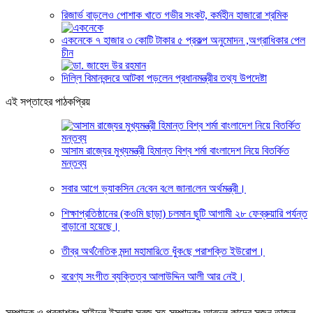
রিজার্ভ বাড়লেও পোশাক খাতে গভীর সংকট, কর্মহীন হাজারো শ্রমিক
একনেকে ৭ হাজার ৩ কোটি টাকার ৫ প্রকল্প অনুমোদন ,অগ্রাধিকার পেল
চীন
দিল্লি বিমানবন্দরে আটকা পড়লেন প্রধানমন্ত্রীর তথ্য উপদেষ্টা
এই সপ্তাহের পাঠকপ্রিয়
আসাম রাজ্যের মুখ্যমন্ত্রী হিমান্ত বিশ্ব শর্মা বাংলাদেশ নিয়ে বিতর্কিত
মন্তব্য
সবার আগে ভ্যাক‌সিন নে‌বেন ব‌লে জানা‌লেন অর্থমন্ত্রী।
শিক্ষাপ্রতিষ্ঠানের (কওমি ছাড়া) চলমান ছুটি আগামী ২৮ ফেব্রুয়ারি পর্যন্ত
বাড়ানো হয়েছে।
তীব্র অর্থ‌নৈ‌তিক মন্দা মহামা‌রি‌তে ধুঁক‌ছে পরাশ‌ক্তি ইউরোপ।
বরেণ্য সংগীত ব্যক্তিত্ব আলাউদ্দিন আলী আর নেই।
সম্পাদক ও প্রকাশকঃ সাইদুল ইসলাম সবুজ সহ-সম্পাদকঃ আবদুল কাদের সুজন তাজুল