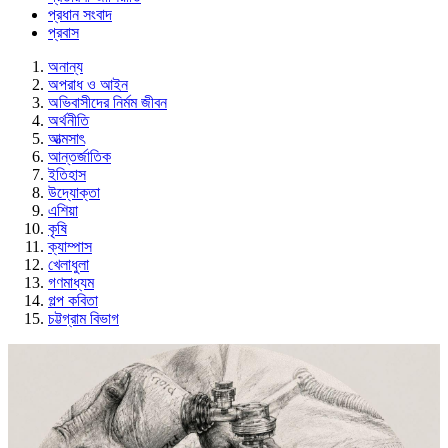
প্রধান সংবাদ
প্রবাস
অনান্য
অপরাধ ও আইন
অভিবাসীদের নির্মম জীবন
অর্থনীতি
আত্মসাৎ
আন্তর্জাতিক
ইতিহাস
উদ্যোক্তা
এশিয়া
কৃষি
ক্যাম্পাস
খেলাধুলা
গণমাধ্যম
গল্প ক‌বিতা
চট্টগ্রাম বিভাগ