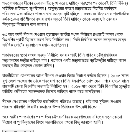
পদত্যাগপত্রে দীপেন দেওয়ান উল্লেখ করেন, দায়িত্ব গ্রহণের পর থেকেই তিনি বিভিন্ন
শারীরিক জটিলতায় ভুগছিলেন। অসুস্থতার কারণে মন্ত্রণালয়ের নিয়মিত কার্যক্রম
পরিচালনা এবং দায়িত্ব পালনে নানা সমস্যা সৃষ্টি হচ্ছিল। সরকারের উন্নয়ন ও প্রশাসনিক
কর্মকাণ্ডের গতিশীলতা বজায় রাখার স্বার্থে তিনি দায়িত্ব থেকে অব্যাহতি নেওয়ার
সিদ্ধান্ত নিয়েছেন বলে জানান।
৬৩ বছর বয়সী দীপেন দেওয়ান ত্রয়োদশ জাতীয় সংসদ নির্বাচনে রাঙামাটি আসন থেকে
বিএনপির প্রার্থী হিসেবে অংশ নিয়ে নির্বাচিত হন। তিনি নির্বাচিত সংসদ সদস্যদের মধ্যে
সর্বাধিক ভোটের ব্যবধানে জয়লাভ করেছিলেন।
প্রথমবারের মতো সংসদ সদস্য নির্বাচিত হওয়ার পরই তিনি পার্বত্য চট্টগ্রামবিষয়ক
মন্ত্রণালয়ের মন্ত্রীর দায়িত্ব পান। বর্তমানে একই মন্ত্রণালয়ের প্রতিমন্ত্রীর দায়িত্ব পালন
করছেন মীর মোহাম্মদ হেলাল উদ্দিন।
রাজনীতিতে যোগদানের আগে দীপেন দেওয়ান বিচার বিভাগে কর্মরত ছিলেন। ২০০৫ সালে
যুগ্ম জেলা জজের পদ থেকে পদত্যাগ করে তিনি বিএনপিতে যোগ দেন। পরে ২০১০ সালে
রাঙামাটি জেলা বিএনপির সভাপতি নির্বাচিত হন। ২০১৬ সাল থেকে তিনি বিএনপির কেন্দ্রীয়
কমিটির ধর্মবিষয়ক সহসম্পাদক হিসেবে দায়িত্ব পালন করে আসছিলেন।
দীপেন দেওয়ানের পারিবারিক রাজনৈতিক পরিচয়ও রয়েছে। তাঁর বাবা সুবিমল দেওয়ান
প্রয়াত রাষ্ট্রপতি জিয়াউর রহমানের উপজাতিবিষয়ক উপদেষ্টা ছিলেন।
তবে মন্ত্রীর পদত্যাগের পর পার্বত্য চট্টগ্রামবিষয়ক মন্ত্রণালয়ের দায়িত্বে নতুন কোনো
নিয়োগ বা পুনর্বিন্যাসের বিষয়ে সরকারিভাবে এখনো কিছু জানানো হয়নি।