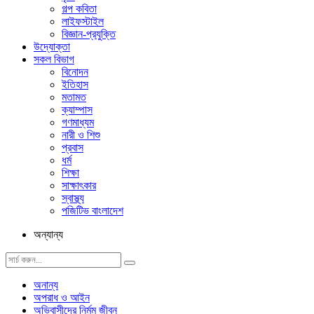
গল্প ক‌বিতা
লাইফস্টাইল
বিজ্ঞান-প্রযুক্তি
উদ্যোক্তা
সকল বিভাগ
বিনোদন
ইতিহাস
মতামত
ক্যাম্পাস
গণমাধ্যম
নারী ও শিশু
প্রবাস
ধর্ম
শিক্ষা
সাক্ষাৎকার
স্বাস্থ্য
পজিটিভ বাংলাদেশ
অন্যান্য
অনান্য
অপরাধ ও আইন
অভিবাসীদের নির্মম জীবন