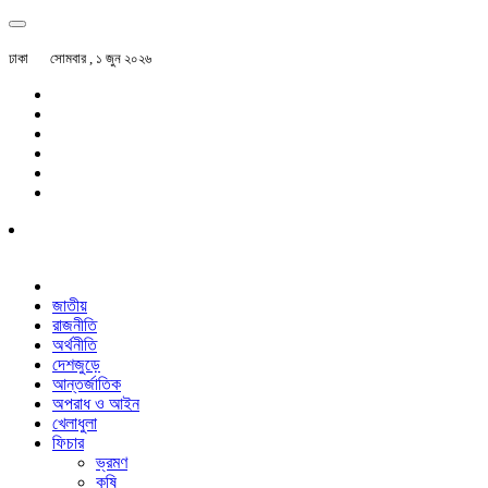
ঢাকা
সোমবার , ১ জুন ২০২৬
জাতীয়
রাজনীতি
অর্থনীতি
দেশজুড়ে
আন্তর্জাতিক
অপরাধ ও আইন
খেলাধুলা
ফিচার
ভ্রমণ
কৃষি