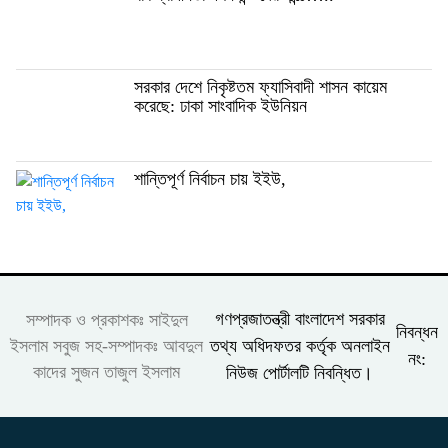
সরকার দেশে নিকৃষ্টতম ফ্যাসিবাদী শাসন কায়েম
করেছে: ঢাকা সাংবাদিক ইউনিয়ন
শান্তিপূর্ণ নির্বাচন চায় ইইউ,
গণপ্রজাতন্ত্রী বাংলাদেশ সরকার
সম্পাদক ও প্রকাশকঃ সাইদুল
নিবন্ধন
তথ্য অধিদফতর কর্তৃক অনলাইন
ইসলাম সবুজ সহ-সম্পাদকঃ আবদুল
নং:
কাদের সুজন তাজুল ইসলাম
নিউজ পোর্টালটি নিবন্ধিত।