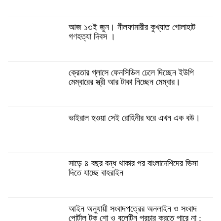
আজ ১৩ই জুন। নীলফামারীর কুখ্যাত গোলাহাট
গণহত্যা দিবস ।
ক্রেতার গ্লাসে ফেনসিডিল ঢেলে দিচ্ছেন ইউপি
মেম্বারের স্ত্রী আর টাকা নিচ্ছেন মেম্বার।
ভাইরাল হওয়া সেই রোহিনীর ঘরে এখন এক বউ।
সাড়ে ৪ বছর বন্ধ থাকার পর বাংলাদেশিদের ভিসা
দিতে যাচ্ছে বাহরাইন
আইন অনুযায়ী সংবাদপত্রের অনলাইন ও সংবাদ
পোর্টাল টক শো ও বুলেটিন প্রচার করতে পারে না :