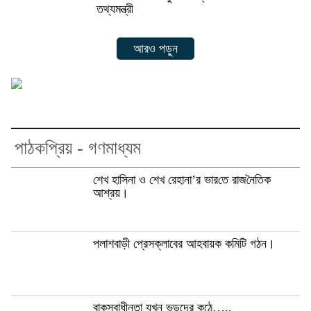
তথ্যমন্ত্রী
আরও পড়ুন
পাঠকপ্রিয় - গণমাধ্যম
শেখ হাসিনা ও শেখ রেহানা’র ভার‌তে রাজ‌নৈ‌তিক
আশ্রয়।
পলাশবাড়ী প্রেসক্লাবের আহবায়ক কমিটি গঠন।
বাকস্বাধীনতা যখন ভন্ডদের কন্ঠে…..