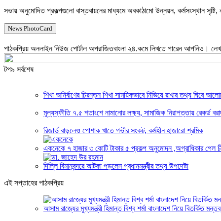
সভায় অনুমোদিত প্রকল্পগুলো বাস্তবায়নের মাধ্যমে অবকাঠামো উন্নয়ন, কর্মসংস্থান সৃষ্টি
News PhotoCard
পাঠকপ্রিয় অনলাইন নিউজ পোর্টাল অপরাজিতবাংলা ২৪.কমে লিখতে পারেন আপনিও। লেখার
টপ৯ সর্বশেষ
শিখা অনির্বাণের চিরন্তন শিখা সাময়িকভাবে নিভিয়ে রাখার তথ্য ঘিরে আলো
মূল্যস্ফীতি ৭.৫ শতাংশে নামানোর লক্ষ্য, সামাজিক নিরাপত্তায় রেকর্ড বরাদ
রিজার্ভ বাড়লেও পোশাক খাতে গভীর সংকট, কর্মহীন হাজারো শ্রমিক
একনেকে ৭ হাজার ৩ কোটি টাকার ৫ প্রকল্প অনুমোদন ,অগ্রাধিকার পেল চ
দিল্লি বিমানবন্দরে আটকা পড়লেন প্রধানমন্ত্রীর তথ্য উপদেষ্টা
এই সপ্তাহের পাঠকপ্রিয়
আসাম রাজ্যের মুখ্যমন্ত্রী হিমান্ত বিশ্ব শর্মা বাংলাদেশ নিয়ে বিতর্কিত মন্তব