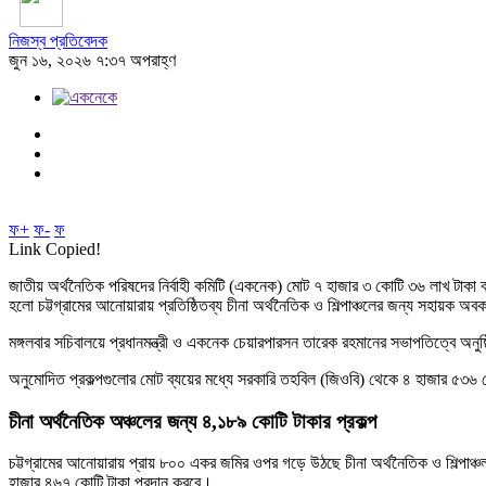
নিজস্ব প্রতিবেদক
জুন ১৬, ২০২৬ ৭:৩৭ অপরাহ্ণ
ফ+
ফ-
ফ
Link Copied!
জাতীয় অর্থনৈতিক পরিষদের নির্বাহী কমিটি (একনেক) মোট ৭ হাজার ৩ কোটি ৩৬ লাখ টাকা ব্য
হলো চট্টগ্রামের আনোয়ারায় প্রতিষ্ঠিতব্য চীনা অর্থনৈতিক ও শিল্পাঞ্চলের জন্য সহায়ক অবক
মঙ্গলবার সচিবালয়ে প্রধানমন্ত্রী ও একনেক চেয়ারপারসন তারেক রহমানের সভাপতিত্বে অনু
অনুমোদিত প্রকল্পগুলোর মোট ব্যয়ের মধ্যে সরকারি তহবিল (জিওবি) থেকে ৪ হাজার ৫৩৬
চীনা অর্থনৈতিক অঞ্চলের জন্য ৪,১৮৯ কোটি টাকার প্রকল্প
চট্টগ্রামের আনোয়ারায় প্রায় ৮০০ একর জমির ওপর গড়ে উঠছে চীনা অর্থনৈতিক ও শিল্পাঞ্
হাজার ৪৬৭ কোটি টাকা প্রদান করবে।