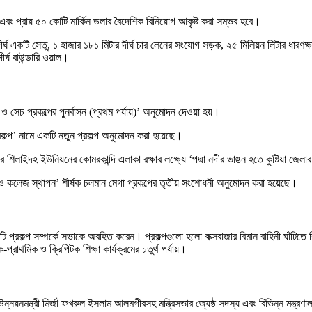
হবে এবং প্রায় ৫০ কোটি মার্কিন ডলার বৈদেশিক বিনিয়োগ আকৃষ্ট করা সম্ভব হবে।
্ঘ একটি সেতু, ১ হাজার ১৮১ মিটার দীর্ঘ চার লেনের সংযোগ সড়ক, ২৫ মিলিয়ন লিটার ধারণক্ষমত
্ঘ বাউন্ডারি ওয়াল।
ন ও সেচ প্রকল্পের পুনর্বাসন (প্রথম পর্যায়)’ অনুমোদন দেওয়া হয়।
প্রকল্প’ নামে একটি নতুন প্রকল্প অনুমোদন করা হয়েছে।
ার শিলাইদহ ইউনিয়নের কোমরকান্দি এলাকা রক্ষার লক্ষ্যে ‘পদ্মা নদীর ভাঙন হতে কুষ্টিয়া জে
 ও কলেজ স্থাপন’ শীর্ষক চলমান মেগা প্রকল্পের তৃতীয় সংশোধনী অনুমোদন করা হয়েছে।
্রকল্প সম্পর্কে সভাকে অবহিত করেন। প্রকল্পগুলো হলো কক্সবাজার বিমান বাহিনী ঘাঁটিতে বিমা
থমিক ও ক্রিপিটক শিক্ষা কার্যক্রমের চতুর্থ পর্যায়।
্নয়নমন্ত্রী মির্জা ফখরুল ইসলাম আলমগীরসহ মন্ত্রিসভার জ্যেষ্ঠ সদস্য এবং বিভিন্ন মন্ত্রণা