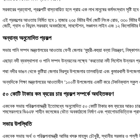
সরকারের প্রত্যাশা, প্রকল্পটি বাস্তবায়িত হলে প্রায় এক লাখ মানুষের কর্মসংস্থান সৃষ্টি 
এই প্রকল্পের আওতায় নির্মিত হবে ১ হাজার ২৩৫ মিটার দীর্ঘ জেটি লিংক রোড, ৩৩০ মিটার দীর
জেটি, গ্যাস ও বিদ্যুৎ সরবরাহ অবকাঠামো, সাবস্টেশন, সঞ্চালন লাইন এবং ১২ কিলোমিটার দীর
অন্যান্য অনুমোদিত প্রকল্প
সভায় পানি সম্পদ মন্ত্রণালয়ের আওতায় ফেনী জেলার ‘মুহুরী-কহুয়া বন্যা নিয়ন্ত্রণ, নিষ্কাশ
এছাড়া নদী ব্যবস্থাপনা ও পানি সম্পদ উন্নয়নের লক্ষ্যে ‘করতোয়া নদী সিস্টেম উন্নয়ন 
পদ্মা নদীর ভাঙন থেকে কুষ্টিয়া জেলার মিরপুর উপজেলার তালবাড়িয়া এবং কুমারখালী উপজেল
অন্যদিকে শিক্ষা মন্ত্রণালয়ের আওতাধীন ‘১০০টি উপজেলায় একটি করে টেকনিক্যাল স্কুল
৫০ কোটি টাকার কম ব্যয়ের চার প্রকল্প সম্পর্কে অবহিতকরণ
একনেক সভায় পরিকল্পনামন্ত্রী ইতোমধ্যে অনুমোদিত ৫০ কোটি টাকার কম ব্যয়ের আরও চারটি প
শমসেরনগরে বিএএফ শাহীন কলেজের ভৌত অবকাঠামো নির্মাণ এবং প্যাগোডাভিত্তিক প্রাক-প্রা
সভায় উপস্থিতি
একনেক সভায় অর্থ ও পরিকল্পনামন্ত্রী আমির খসরু মাহমুদ চৌধুরী, স্থানীয় সরকার ও পল্লী উন