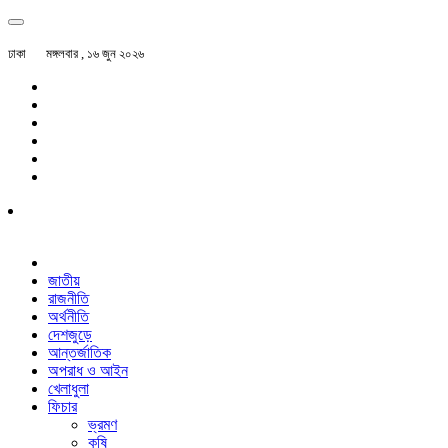
ঢাকা
মঙ্গলবার , ১৬ জুন ২০২৬
জাতীয়
রাজনীতি
অর্থনীতি
দেশজুড়ে
আন্তর্জাতিক
অপরাধ ও আইন
খেলাধুলা
ফিচার
ভ্রমণ
কৃষি