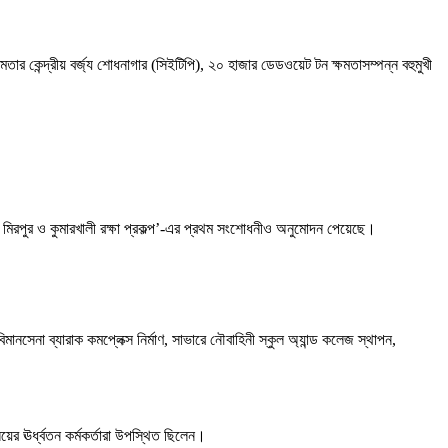
ার কেন্দ্রীয় বর্জ্য শোধনাগার (সিইটিপি), ২০ হাজার ডেডওয়েট টন ক্ষমতাসম্পন্ন বহুমুখী
লার মিরপুর ও কুমারখালী রক্ষা প্রকল্প’-এর প্রথম সংশোধনীও অনুমোদন পেয়েছে।
নসেনা ব্যারাক কমপ্লেক্স নির্মাণ, সাভারে নৌবাহিনী স্কুল অ্যান্ড কলেজ স্থাপন,
লয়ের ঊর্ধ্বতন কর্মকর্তারা উপস্থিত ছিলেন।