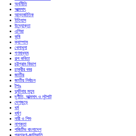
অর্থনীতি
আত্মসাৎ
আন্তর্জাতিক
ইতিহাস
উদ্যোক্তা
এশিয়া
কৃষি
ক্যাম্পাস
খেলাধুলা
গণমাধ্যম
গল্প ক‌বিতা
চট্টগ্রাম বিভাগ
চাকুরীর খবর
জাতীয়
জাতীয় নির্বাচন
টপ৯
দুর্ঘটনায় মৃত্যু
দূর্ণীতি, আত্মসাৎ ও লুটপাট
দেশজুড়ে
ধর্ম
ধর্ষণ
নারী ও শিশু
নাশকতা
পজিটিভ বাংলাদেশ
প্রতারণা-জালিয়াতি