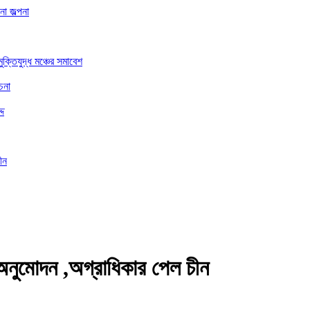
া জল্পনা
ুক্তিযুদ্ধ মঞ্চের সমাবেশ
চনা
্দ
ীন
অনুমোদন ,অগ্রাধিকার পেল চীন