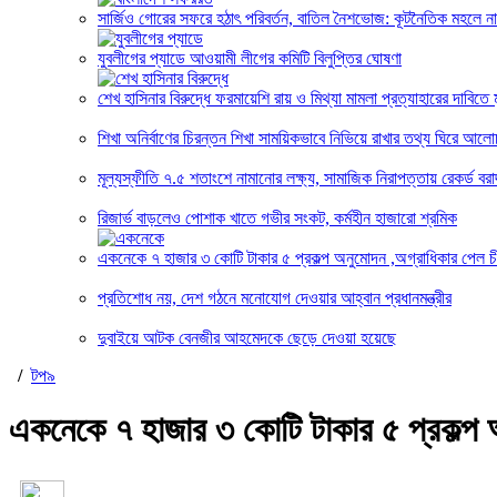
সার্জিও গোরের সফরে হঠাৎ পরিবর্তন, বাতিল নৈশভোজ: কূটনৈতিক মহলে নান
যুবলীগের প্যাডে আওয়ামী লীগের কমিটি বিলুপ্তির ঘোষণা
শেখ হাসিনার বিরুদ্ধে ফরমায়েশি রায় ও মিথ্যা মামলা প্রত্যাহারের দাবিতে ম
শিখা অনির্বাণের চিরন্তন শিখা সাময়িকভাবে নিভিয়ে রাখার তথ্য ঘিরে আলো
মূল্যস্ফীতি ৭.৫ শতাংশে নামানোর লক্ষ্য, সামাজিক নিরাপত্তায় রেকর্ড বরাদ
রিজার্ভ বাড়লেও পোশাক খাতে গভীর সংকট, কর্মহীন হাজারো শ্রমিক
একনেকে ৭ হাজার ৩ কোটি টাকার ৫ প্রকল্প অনুমোদন ,অগ্রাধিকার পেল চ
প্রতিশোধ নয়, দেশ গঠনে মনোযোগ দেওয়ার আহ্বান প্রধানমন্ত্রীর
দুবাইয়ে আটক বেনজীর আহমেদকে ছেড়ে দেওয়া হয়েছে
/
টপ৯
একনেকে ৭ হাজার ৩ কোটি টাকার ৫ প্রকল্প 