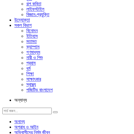
গল্প ক‌বিতা
লাইফস্টাইল
বিজ্ঞান-প্রযুক্তি
উদ্যোক্তা
সকল বিভাগ
বিনোদন
ইতিহাস
মতামত
ক্যাম্পাস
গণমাধ্যম
নারী ও শিশু
প্রবাস
ধর্ম
শিক্ষা
সাক্ষাৎকার
স্বাস্থ্য
পজিটিভ বাংলাদেশ
অন্যান্য
অনান্য
অপরাধ ও আইন
অভিবাসীদের নির্মম জীবন