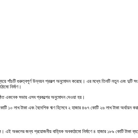
য়ে পাঁচটি গুরুত্বপূর্ণ উন্নয়ন প্রকল্প অনুমোদন করেছে। এর মধ্যে তিনটি নতুন এবং দুটি 
াঠামো নির্মাণ।
ষ্ঠিত একনেক সভায় এসব প্রকল্পের অনুমোদন দেওয়া হয়।
 কোটি ১০ লাখ টাকা এবং বৈদেশিক ঋণ হিসেবে ২ হাজার ৪৬৭ কোটি ২৬ লাখ টাকা অর্থায়ন ক
চল। এই অঞ্চলের জন্য প্রয়োজনীয় বাহ্যিক অবকাঠামো নির্মাণে ৪ হাজার ১৮৯ কোটি টাকা ব্য