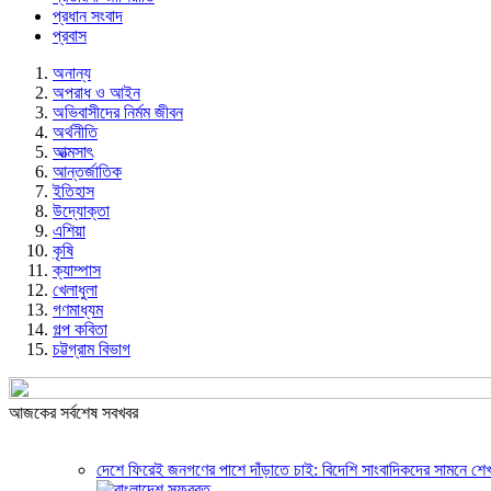
প্রধান সংবাদ
প্রবাস
অনান্য
অপরাধ ও আইন
অভিবাসীদের নির্মম জীবন
অর্থনীতি
আত্মসাৎ
আন্তর্জাতিক
ইতিহাস
উদ্যোক্তা
এশিয়া
কৃষি
ক্যাম্পাস
খেলাধুলা
গণমাধ্যম
গল্প ক‌বিতা
চট্টগ্রাম বিভাগ
আজকের সর্বশেষ সবখবর
দেশে ফিরেই জনগণের পাশে দাঁড়াতে চাই: বিদেশি সাংবাদিকদের সামনে শেখ