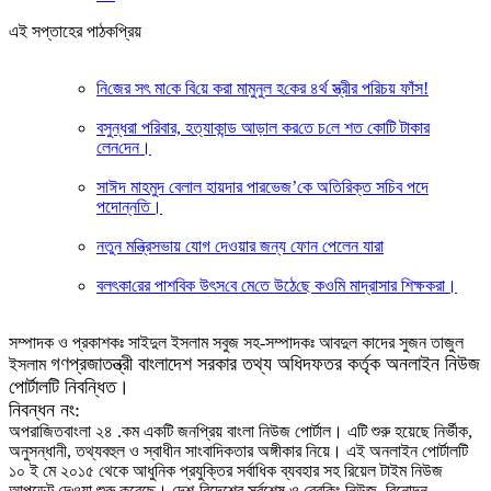
এই সপ্তাহের পাঠকপ্রিয়
নি‌জের সৎ মা‌কে বি‌য়ে করা মামুনুল হ‌কের ৪র্থ স্ত্রীর প‌রিচয় ফাঁস!
বসুন্ধরা প‌রিবার, হত্যাকান্ড আড়াল কর‌তে চ‌লে শত কো‌টি টাকার
লেন‌দেন।
সাঈদ মাহমুদ বেলাল হায়দার পারভেজ’‌কে অতিরিক্ত সচিব পদে
পদোন্নতি।
নতুন মন্ত্রিসভায় যোগ দেওয়ার জন্য ফোন পেলেন যারা
বলৎকা‌রের পাশ‌বিক উৎস‌বে মে‌তে উঠে‌ছে কও‌মি মাদ্রাসার শিক্ষকরা।
সম্পাদক ও প্রকাশকঃ সাইদুল ইসলাম সবুজ সহ-সম্পাদকঃ আবদুল কাদের সুজন তাজুল
গণপ্রজাতন্ত্রী বাংলাদেশ সরকার তথ্য অধিদফতর কর্তৃক অনলাইন নিউজ
ইসলাম
পোর্টালটি নিবন্ধিত।
নিবন্ধন নং:
অপরাজিতবাংলা ২৪ .কম একটি জনপ্রিয় বাংলা নিউজ পোর্টাল। এটি শুরু হয়েছে নির্ভীক,
অনুসন্ধানী, তথ্যবহুল ও স্বাধীন সাংবাদিকতার অঙ্গীকার নিয়ে। এই অনলাইন পোর্টালটি
১০ ই মে ২০১৫ থেকে আধুনিক প্রযুক্তির সর্বাধিক ব্যবহার সহ রিয়েল টাইম নিউজ
আপডেট দেওয়া শুরু করেছে। দেশ-বিদেশের সর্বশেষ ও ব্রেকিং নিউজ, বিনোদন,