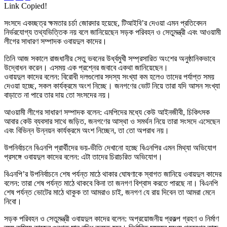
Link Copied!
সংসদে একচ্ছত্র ক্ষমতার চর্চা জোরদার হয়েছে, টিআইবি’র দেওয়া এমন প্রতিবেদন
নির্ভরযোগ্য তথ্যভিত্তিক নয় বলে জানিয়েছেন সড়ক পরিবহন ও সেতুমন্ত্রী এবং আওয়ামী
লীগের সাধারণ সম্পাদক ওবায়দুল কাদের।
তিনি আজ সকালে রাজধানীর সেতু ভবনের উর্ধ্বমুখী সম্প্রসারিত অংশের অনুষ্ঠানিকভাবে
উদ্বোধন করেন। এসময় এক প্রশ্নের জবাবে একথা জানিয়েছেন।
ওবায়দুল কাদের বলেন: বিরোধী দলগুলোর সদস্য সংখ্যা কম হলেও তাদের পর্যাপ্ত সময়
দেওয়া হচ্ছে, সকল কার্যক্রমে অংশ নিচ্ছে। জনগণের ভোট নিয়ে তারা যদি আসন সংখ্যা
বাড়াতে না পারে তার দায় তো সংসদের নয়।
আওয়ামী লীগের সাধারণ সম্পাদক বলেন: এমপিদের মধ্যে কেউ আইনজীবী, চিকিৎসক
আবার কেউ ব্যবসার সাথে জড়িত, জনগণের আস্থা ও সমর্থন নিয়ে তারা সংসদে এসেছেন
এবং বিভিন্ন উন্নয়ন কার্যক্রমে অংশ নিচ্ছেন, তা তো অপরাধ নয়।
উপনির্বাচনে বিএনপি প্রার্থীদের ভয়-ভীতি দেখানো হচ্ছে বিএনপির এমন মিথ্যা অভিযোগ
প্রসঙ্গে ওবায়দুল কাদের বলেন: এটা তাদের চিরাচরিত অভিযোগ।
বিএনপি’র উপনির্বাচনে শেষ পর্যন্ত মাঠে থাকার ঘোষণাকে স্বাগত জানিয়ে ওবায়দুল কাদের
বলেন: তারা শেষ পর্যন্ত মাঠে থাকবে কিনা তা জনগণ বিশ্বাস করতে পারছে না। বিএনপি
শেষ পর্যন্ত ভোটের মাঠে থাকুক তা আমরাও চাই, জনগণ যে রায় দিবেন তা আমরা মেনে
নিবো।
সড়ক পরিবহন ও সেতুমন্ত্রী ওবায়দুল কাদের বলেন: অপ্রয়োজনীয় প্রকল্প গ্রহণ ও নির্মাণ