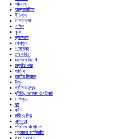
আত্মসাৎ
আন্তর্জাতিক
ইতিহাস
উদ্যোক্তা
এশিয়া
কৃষি
ক্যাম্পাস
খেলাধুলা
গণমাধ্যম
গল্প ক‌বিতা
চট্টগ্রাম বিভাগ
চাকুরীর খবর
জাতীয়
জাতীয় নির্বাচন
টপ৯
দুর্ঘটনায় মৃত্যু
দূর্ণীতি, আত্মসাৎ ও লুটপাট
দেশজুড়ে
ধর্ম
ধর্ষণ
নারী ও শিশু
নাশকতা
পজিটিভ বাংলাদেশ
প্রতারণা-জালিয়াতি
প্রধান সংবাদ