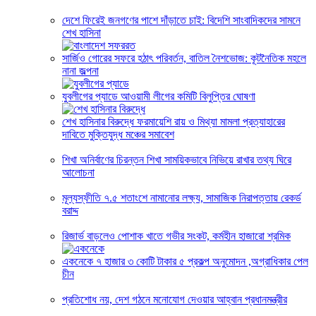
দেশে ফিরেই জনগণের পাশে দাঁড়াতে চাই: বিদেশি সাংবাদিকদের সামনে
শেখ হাসিনা
সার্জিও গোরের সফরে হঠাৎ পরিবর্তন, বাতিল নৈশভোজ: কূটনৈতিক মহলে
নানা জল্পনা
যুবলীগের প্যাডে আওয়ামী লীগের কমিটি বিলুপ্তির ঘোষণা
শেখ হাসিনার বিরুদ্ধে ফরমায়েশি রায় ও মিথ্যা মামলা প্রত্যাহারের
দাবিতে মুক্তিযুদ্ধ মঞ্চের সমাবেশ
শিখা অনির্বাণের চিরন্তন শিখা সাময়িকভাবে নিভিয়ে রাখার তথ্য ঘিরে
আলোচনা
মূল্যস্ফীতি ৭.৫ শতাংশে নামানোর লক্ষ্য, সামাজিক নিরাপত্তায় রেকর্ড
বরাদ্দ
রিজার্ভ বাড়লেও পোশাক খাতে গভীর সংকট, কর্মহীন হাজারো শ্রমিক
একনেকে ৭ হাজার ৩ কোটি টাকার ৫ প্রকল্প অনুমোদন ,অগ্রাধিকার পেল
চীন
প্রতিশোধ নয়, দেশ গঠনে মনোযোগ দেওয়ার আহ্বান প্রধানমন্ত্রীর