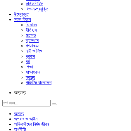
লাইফস্টাইল
বিজ্ঞান-প্রযুক্তি
উদ্যোক্তা
সকল বিভাগ
বিনোদন
ইতিহাস
মতামত
ক্যাম্পাস
গণমাধ্যম
নারী ও শিশু
প্রবাস
ধর্ম
শিক্ষা
সাক্ষাৎকার
স্বাস্থ্য
পজিটিভ বাংলাদেশ
অন্যান্য
অনান্য
অপরাধ ও আইন
অভিবাসীদের নির্মম জীবন
অর্থনীতি