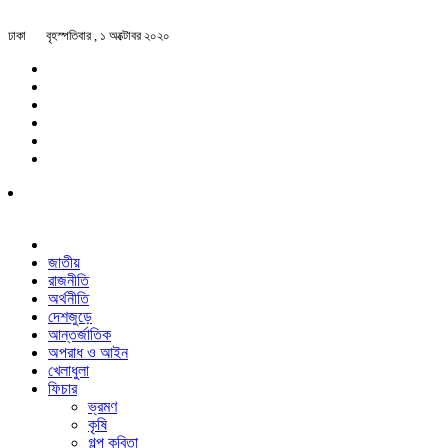
ঢাকা
বৃহস্পতিবার , ১ অক্টোবর ২০২০
জাতীয়
রাজনীতি
অর্থনীতি
দেশজুড়ে
আন্তর্জাতিক
অপরাধ ও আইন
খেলাধুলা
ফিচার
ভ্রমণ
কৃষি
গল্প ক‌বিতা