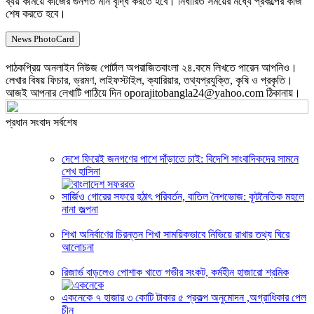
ব্যয় কমিয়ে কাজের গুনগত মান বৃদ্ধি করতে হবে। নির্ধারিত সময়ের মধ্যে প্রকল্পের কাজ
শেষ করতে হবে।
News PhotoCard
পাঠকপ্রিয় অনলাইন নিউজ পোর্টাল অপরাজিতবাংলা ২৪.কমে লিখতে পারেন আপনিও।
লেখার বিষয় ফিচার, ভ্রমণ, লাইফস্টাইল, ক্যারিয়ার, তথ্যপ্রযুক্তি, কৃষি ও প্রকৃতি।
আজই আপনার লেখাটি পাঠিয়ে দিন oporajitobangla24@yahoo.com ঠিকানায়।
প্রধান সংবাদ সর্বশেষ
দেশে ফিরেই জনগণের পাশে দাঁড়াতে চাই: বিদেশি সাংবাদিকদের সামনে
শেখ হাসিনা
সার্জিও গোরের সফরে হঠাৎ পরিবর্তন, বাতিল নৈশভোজ: কূটনৈতিক মহলে
নানা জল্পনা
শিখা অনির্বাণের চিরন্তন শিখা সাময়িকভাবে নিভিয়ে রাখার তথ্য ঘিরে
আলোচনা
রিজার্ভ বাড়লেও পোশাক খাতে গভীর সংকট, কর্মহীন হাজারো শ্রমিক
একনেকে ৭ হাজার ৩ কোটি টাকার ৫ প্রকল্প অনুমোদন ,অগ্রাধিকার পেল
চীন