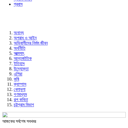
প্রবাস
অনান্য
অপরাধ ও আইন
অভিবাসীদের নির্মম জীবন
অর্থনীতি
আত্মসাৎ
আন্তর্জাতিক
ইতিহাস
উদ্যোক্তা
এশিয়া
কৃষি
ক্যাম্পাস
খেলাধুলা
গণমাধ্যম
গল্প ক‌বিতা
চট্টগ্রাম বিভাগ
আজকের সর্বশেষ সবখবর