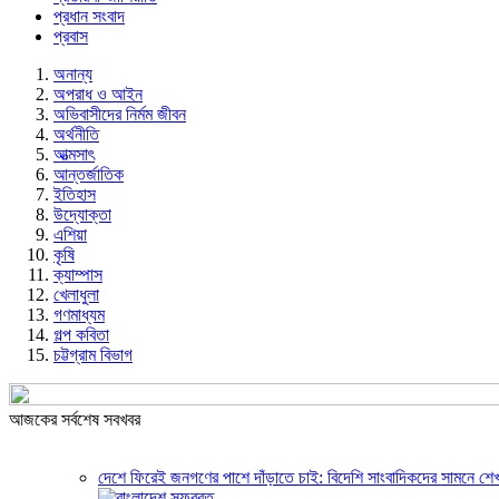
প্রধান সংবাদ
প্রবাস
অনান্য
অপরাধ ও আইন
অভিবাসীদের নির্মম জীবন
অর্থনীতি
আত্মসাৎ
আন্তর্জাতিক
ইতিহাস
উদ্যোক্তা
এশিয়া
কৃষি
ক্যাম্পাস
খেলাধুলা
গণমাধ্যম
গল্প ক‌বিতা
চট্টগ্রাম বিভাগ
আজকের সর্বশেষ সবখবর
দেশে ফিরেই জনগণের পাশে দাঁড়াতে চাই: বিদেশি সাংবাদিকদের সামনে শেখ