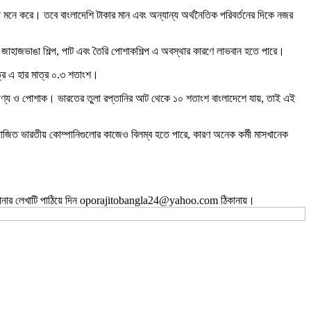
া মনে করে। তবে বাংলাদেশি টাকার মান এবং অন্যান্য অর্থনৈতিক পরিবর্তনের দিকে নজর
য় জাহাজভাঙা শিল্প, পাট এবং তৈরি পোশাকশিল্প এ অবস্থার কারণে লাভবান হতে পারে।
্রে এ হার মাত্র ০.৩ শতাংশ।
রিক পণ্য ও পোশাক। ভারতের তুলা রপ্তানির আট থেকে ১০ শতাংশ বাংলাদেশে যায়, তাই এই
য়োজিত ভারতীয় কোম্পানিগুলোর কাজেও বিলম্ব হতে পারে, কারণ অনেক কর্মী মাসখানেক
ই আপনার লেখাটি পাঠিয়ে দিন oporajitobangla24@yahoo.com ঠিকানায়।