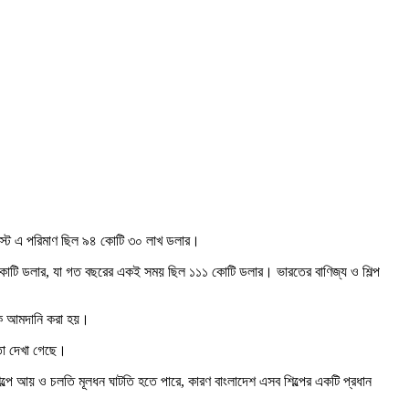
স্টে এ পরিমাণ ছিল ৯৪ কোটি ৩০ লাখ ডলার।
 কোটি ডলার, যা গত বছরের একই সময় ছিল ১১১ কোটি ডলার। ভারতের বাণিজ্য ও শিল্প
েকে আমদানি করা হয়।
ণতা দেখা গেছে।
িল্পে আয় ও চলতি মূলধন ঘাটতি হতে পারে, কারণ বাংলাদেশ এসব শিল্পের একটি প্রধান