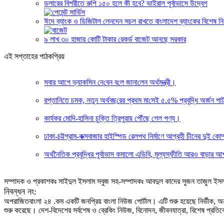
ডলারের বিপরীতে রুপি ১৫০ হলে কী হবে? ভাইরাল পূর্বাভাসে উদ্বেগ
ঈদে ব্যাংক ও ডিজিটাল লেনদেন সচল রাখতে বাংলাদেশ ব্যাংকের বিশেষ নির
৯ লাখ ৩০ হাজার কোটি টাকার রেকর্ড বাজেট আনছে সরকার
এই সপ্তাহের পাঠকপ্রিয়
সবার আগে ভ্যাক‌সিন নে‌বেন ব‌লে জানা‌লেন অর্থমন্ত্রী।
রপ্তানিতে চমক, নতুন অর্থবছ‌রের প্রথম মা‌সেই ৫.৫% প্রবৃদ্ধি অর্জন পাট 
কার্যকর মোদি-হাসিনা চুক্তি ত্রিপুরায় পৌঁছে গেল পণ্য।
ঢাকা-চট্টগ্রাম-কক্সবাজার হাইস্পিড রেলপথ নির্মাণে আগ্রহী চীনের দুই কো
অর্থনৈতিক প্রবৃদ্ধির পূর্বাভাস কমালো এডিবি, মূল্যস্ফীতি আরও বাড়ার 
সম্পাদক ও প্রকাশকঃ সাইদুল ইসলাম সবুজ সহ-সম্পাদকঃ আবদুল কাদের সুজন তাজুল ইস
নিবন্ধন নং:
অপরাজিতবাংলা ২৪ .কম একটি জনপ্রিয় বাংলা নিউজ পোর্টাল। এটি শুরু হয়েছে নির্ভীক, অ
শুরু করেছে। দেশ-বিদেশের সর্বশেষ ও ব্রেকিং নিউজ, বিনোদন, জীবনযাত্রা, বিশেষ প্রতিব