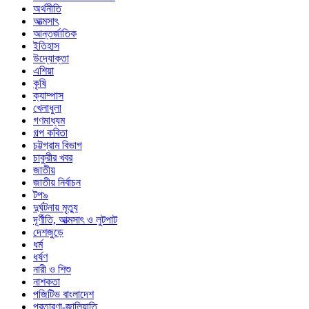
অর্থনীতি
আত্মসাৎ
আন্তর্জাতিক
ইতিহাস
উদ্যোক্তা
এশিয়া
কৃষি
ক্যাম্পাস
খেলাধুলা
গণমাধ্যম
গল্প ক‌বিতা
চট্টগ্রাম বিভাগ
চাকুরীর খবর
জাতীয়
জাতীয় নির্বাচন
টপ৯
দুর্ঘটনায় মৃত্যু
দূর্ণীতি, আত্মসাৎ ও লুটপাট
দেশজুড়ে
ধর্ম
ধর্ষণ
নারী ও শিশু
নাশকতা
পজিটিভ বাংলাদেশ
প্রতারণা-জালিয়াতি