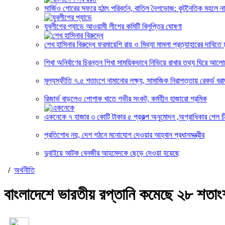
সার্জিও গোরের সফরে হঠাৎ পরিবর্তন, বাতিল নৈশভোজ: কূটনৈতিক মহলে নান
যুবলীগের প্যাডে আওয়ামী লীগের কমিটি বিলুপ্তির ঘোষণা
শেখ হাসিনার বিরুদ্ধে ফরমায়েশি রায় ও মিথ্যা মামলা প্রত্যাহারের দাবিতে ম
শিখা অনির্বাণের চিরন্তন শিখা সাময়িকভাবে নিভিয়ে রাখার তথ্য ঘিরে আলো
মূল্যস্ফীতি ৭.৫ শতাংশে নামানোর লক্ষ্য, সামাজিক নিরাপত্তায় রেকর্ড বরাদ
রিজার্ভ বাড়লেও পোশাক খাতে গভীর সংকট, কর্মহীন হাজারো শ্রমিক
একনেকে ৭ হাজার ৩ কোটি টাকার ৫ প্রকল্প অনুমোদন ,অগ্রাধিকার পেল চ
প্রতিশোধ নয়, দেশ গঠনে মনোযোগ দেওয়ার আহ্বান প্রধানমন্ত্রীর
দুবাইয়ে আটক বেনজীর আহমেদকে ছেড়ে দেওয়া হয়েছে
/
অর্থনীতি
বাংলাদেশে ভারতীয় রপ্তানি কমেছে ২৮ শতাং