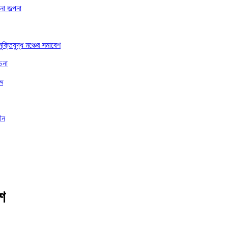
া জল্পনা
ুক্তিযুদ্ধ মঞ্চের সমাবেশ
চনা
্দ
ীন
শ