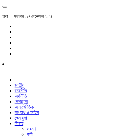
ঢাকা
মঙ্গলবার , ১৭ সেপ্টেম্বর ২০২৪
জাতীয়
রাজনীতি
অর্থনীতি
দেশজুড়ে
আন্তর্জাতিক
অপরাধ ও আইন
খেলাধুলা
ফিচার
ভ্রমণ
কৃষি