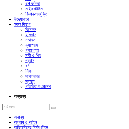
গল্প ক‌বিতা
লাইফস্টাইল
বিজ্ঞান-প্রযুক্তি
উদ্যোক্তা
সকল বিভাগ
বিনোদন
ইতিহাস
মতামত
ক্যাম্পাস
গণমাধ্যম
নারী ও শিশু
প্রবাস
ধর্ম
শিক্ষা
সাক্ষাৎকার
স্বাস্থ্য
পজিটিভ বাংলাদেশ
অন্যান্য
অনান্য
অপরাধ ও আইন
অভিবাসীদের নির্মম জীবন