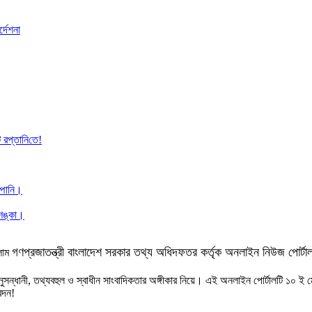
্দেশনা
রপ্তা‌নি‌তে!
ম্পানি।
আশঙ্কা।
গণপ্রজাতন্ত্রী বাংলাদেশ সরকার তথ্য অধিদফতর কর্তৃক অনলাইন নিউজ পোর্টা
লাম
নুসন্ধানী, তথ্যবহুল ও স্বাধীন সাংবাদিকতার অঙ্গীকার নিয়ে। এই অনলাইন পোর্টালটি ১০ ই
েদন!