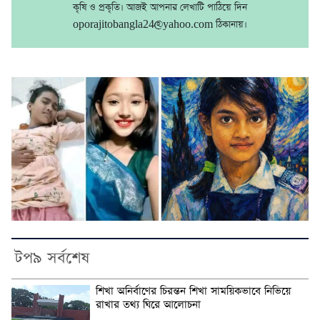
কৃষি ও প্রকৃতি। আজই আপনার লেখাটি পাঠিয়ে দিন
oporajitobangla24@yahoo.com ঠিকানায়।
টপ৯ সর্বশেষ
শিখা অনির্বাণের চিরন্তন শিখা সাময়িকভাবে নিভিয়ে
রাখার তথ্য ঘিরে আলোচনা