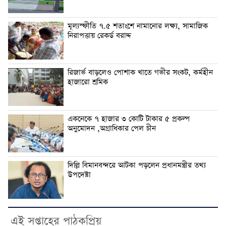
মূল্যস্ফীতি ৭.৫ শতাংশে নামানোর লক্ষ্য, সামাজিক
নিরাপত্তায় রেকর্ড বরাদ্দ
রিজার্ভ বাড়লেও পোশাক খাতে গভীর সংকট, কর্মহীন
হাজারো শ্রমিক
একনেকে ৭ হাজার ৩ কোটি টাকার ৫ প্রকল্প
অনুমোদন ,অগ্রাধিকার পেল চীন
দিল্লি বিমানবন্দরে আটকা পড়লেন প্রধানমন্ত্রীর তথ্য
উপদেষ্টা
এই সপ্তাহের পাঠকপ্রিয়