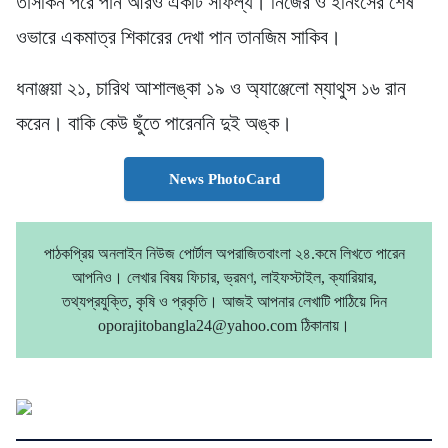
তাসকিন পরে পান আরও একটি সাফল্য। নিজের ও ইনিংসের শেষ
ওভারে একমাত্র শিকারের দেখা পান তানজিম সাকিব।
ধনাঞ্জয়া ২১, চারিথ আশালঙ্কা ১৯ ও অ্যাঞ্জেলো ম্যাথুস ১৬ রান
করেন। বাকি কেউ ছুঁতে পারেননি দুই অঙ্ক।
News PhotoCard
পাঠকপ্রিয় অনলাইন নিউজ পোর্টাল অপরাজিতবাংলা ২৪.কমে লিখতে পারেন
আপনিও। লেখার বিষয় ফিচার, ভ্রমণ, লাইফস্টাইল, ক্যারিয়ার,
তথ্যপ্রযুক্তি, কৃষি ও প্রকৃতি। আজই আপনার লেখাটি পাঠিয়ে দিন
oporajitobangla24@yahoo.com ঠিকানায়।