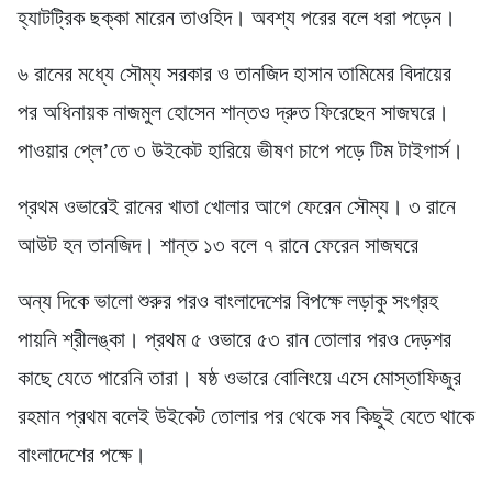
হ্যাটট্রিক ছক্কা মারেন তাওহিদ। অবশ্য পরের বলে ধরা পড়েন।
৬ রানের মধ্যে সৌম্য সরকার ও তানজিদ হাসান তামিমের বিদায়ের
পর অধিনায়ক নাজমুল হোসেন শান্তও দ্রুত ফিরেছেন সাজঘরে।
পাওয়ার প্লে’তে ৩ উইকেট হারিয়ে ভীষণ চাপে পড়ে টিম টাইগার্স।
প্রথম ওভারেই রানের খাতা খোলার আগে ফেরেন সৌম্য। ৩ রানে
আউট হন তানজিদ। শান্ত ১৩ বলে ৭ রানে ফেরেন সাজঘরে
অন্য দিকে ভালো শুরুর পরও বাংলাদেশের বিপক্ষে লড়াকু সংগ্রহ
পায়নি শ্রীলঙ্কা। প্রথম ৫ ওভারে ৫৩ রান তোলার পরও দেড়শর
কাছে যেতে পারেনি তারা। ষষ্ঠ ওভারে বোলিংয়ে এসে মোস্তাফিজুর
রহমান প্রথম বলেই উইকেট তোলার পর থেকে সব কিছুই যেতে থাকে
বাংলাদেশের পক্ষে।