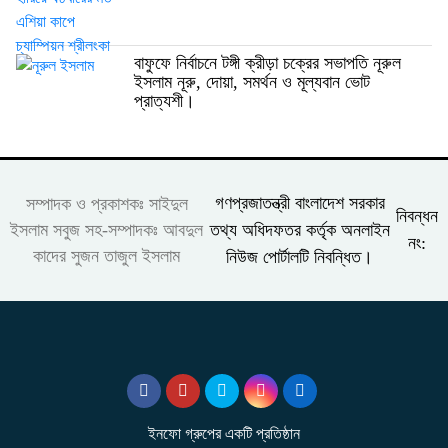
বাফুফে নির্বাচনে টঙ্গী ক্রীড়া চক্রের সভাপতি নূরুল
ইসলাম নূরু, দোয়া, সমর্থন ও মূল্যবান ভোট
প্রাত্যশী।
গণপ্রজাতন্ত্রী বাংলাদেশ সরকার
সম্পাদক ও প্রকাশকঃ সাইদুল
নিবন্ধন
তথ্য অধিদফতর কর্তৃক অনলাইন
ইসলাম সবুজ সহ-সম্পাদকঃ আবদুল
নং:
কাদের সুজন তাজুল ইসলাম
নিউজ পোর্টালটি নিবন্ধিত।
ইনফো গ্রুপের একটি প্রতিষ্ঠান