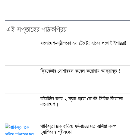
এই সপ্তাহের পাঠকপ্রিয়
বাংলা‌দেশ-শ্রীলংকা ২য় টে‌স্টে: হা‌রের প‌থে টাইগাররা!
ক্রিকেটার মোশাররফ রুবেল করোনায় আক্রান্ত !
কষ্টার্জিত জয়ে ২ ম্যাচ হাতে রেখেই সিরিজ জিতলো
বাংলাদেশ।
পাকিস্তানকে হারিয়ে ষষ্ঠবারের মত এশিয়া কাপে
চ্যাম্পিয়ন শ্রীলংকা