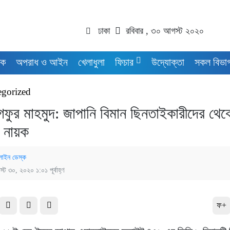
ঢাকা
রবিবার , ৩০ আগস্ট ২০২০
িক
অপরাধ ও আইন
খেলাধুলা
ফিচার
উদ্যোক্তা
সকল বিভা
egorized
ফুর মাহমুদ: জাপানি বিমান ছিনতাইকারীদের থেকে
র নায়ক
াইন ডেস্ক
্ট ৩০, ২০২০ ১:০১ পূর্বাহ্ণ
ফ+