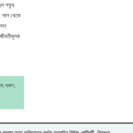
ুল গফুর
২ সাল থেকে
পালন
জীবনীমূলক
র, ভ্রমণ,
দেশ সরকার তথ্য অধিদফতর কর্তৃক অনলাইন নিউজ পোর্টালটি
নিবন্ধন