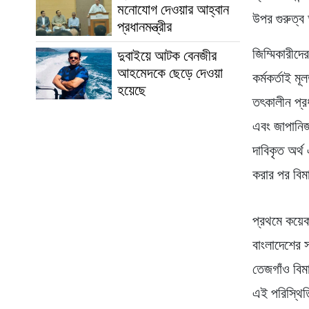
মনোযোগ দেওয়ার আহ্বান
উপর গুরুত্
প্রধানমন্ত্রীর
জিম্মিকারীদ
দুবাইয়ে আটক বেনজীর
আহমেদকে ছেড়ে দেওয়া
কর্মকর্তাই 
হয়েছে
তৎকালীন প্র
এবং জাপানিজ
দাবিকৃত অর্থ
করার পর বিমা
প্রথমে কয়ে
বাংলাদেশের স
তেজগাঁও বিম
এই পরিস্থিত