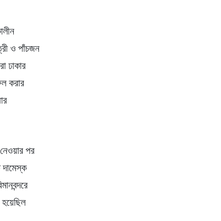
কালীন
্রী ও পাঁচজন
রা ঢাকার
সফল করার
য়ার
 নেওয়ার পর
 দামেস্ক
ানবন্দরে
ন হয়েছিল