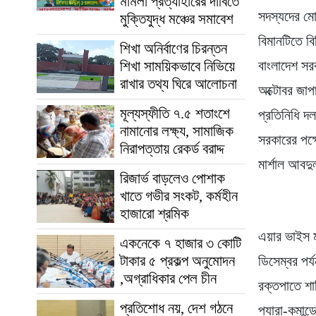
মামলা প্রত্যাহারের দাবিতে
সদস্যদের মো
মুক্তিযুদ্ধ মঞ্চের সমাবেশ
বিমানটিতে ব
শিখা অনির্বাণের চিরন্তন
শিখা সাময়িকভাবে নিভিয়ে
বাংলাদেশ সর
রাখার তথ্য ঘিরে আলোচনা
অক্টোবর জাপ
মূল্যস্ফীতি ৭.৫ শতাংশে
প্রতিনিধি দ
নামানোর লক্ষ্য, সামাজিক
সরকারের পক্
নিরাপত্তায় রেকর্ড বরাদ্দ
মার্শাল আবদ
রিজার্ভ বাড়লেও পোশাক
খাতে গভীর সংকট, কর্মহীন
হাজারো শ্রমিক
এয়ার ভাইস ম
একনেকে ৭ হাজার ৩ কোটি
টাকার ৫ প্রকল্প অনুমোদন
ডিসেম্বর পর্
,অগ্রাধিকার পেল চীন
রক্তপাতে শান
প্রতিশোধ নয়, দেশ গঠনে
প্যারা-কমান