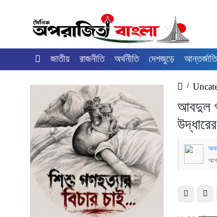
জাতীয়
রাজনীতি
অর্থনীতি
দেশজুড়ে
আন্তর্জাত
/
Uncat
আবদুল গ
উদ্ধারে
অনল
আগস