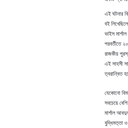
এই ঘটনার বি
বই লিখেছিলে
ভাইস মার্শাল
পরবর্তীতে ২
রাজকীয় পুরস্
এই সাহসী সাম
ত্বরান্বিত 
যেকোনো বিমা
সবচেয়ে বেশি
মার্শাল আবদ
বুদ্ধিমত্তা 