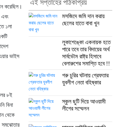
এই সপ্তাহের পাঠকপ্রিয়
থান করেছিল।
মসজিদে জমি দান করায়
ন এবং
ছেলের হাতে বাবা খুন
তে ১লা
একটি
লুকাশেঙ্কো একনায়ক হতে
লাদেশ
পারে তবে তার বিদায়ের অর্থ
এয়ার ভাইস
সার্বভৌম রাষ্ট্র হিসাবে
বেলারুশের সমাপ্তি হবে !!
গরু চুরির ঘটনায় গ্রেফতার
যুবলীগ নেতা বহিষ্কার
লের ৮ই
স্কুল ছুটি দিয়ে আওয়ামী
নি বিনা
লীগের সম্মেলন
পান থেকে
 ও সমঝোতার