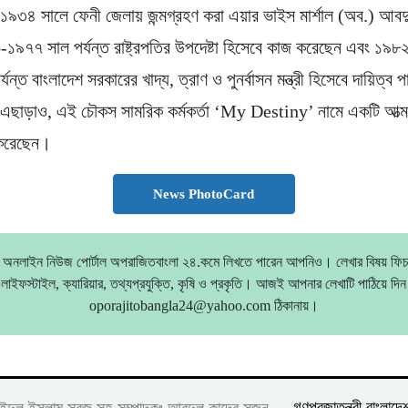
৯৩৪ সালে ফেনী জেলায় জন্মগ্রহণ করা এয়ার ভাইস মার্শাল (অব.) আবদ
-১৯৭৭ সাল পর্যন্ত রাষ্ট্রপতির উপদেষ্টা হিসেবে কাজ করেছেন এবং ১৯৮
যন্ত বাংলাদেশ সরকারের খাদ্য, ত্রাণ ও পুনর্বাসন মন্ত্রী হিসেবে দায়িত্ব 
এছাড়াও, এই চৌকস সামরিক কর্মকর্তা ‘My Destiny’ নামে একটি আত্ম
 করেছেন।
News PhotoCard
য় অনলাইন নিউজ পোর্টাল অপরাজিতবাংলা ২৪.কমে লিখতে পারেন আপনিও। লেখার বিষয় ফিচা
লাইফস্টাইল, ক্যারিয়ার, তথ্যপ্রযুক্তি, কৃষি ও প্রকৃতি। আজই আপনার লেখাটি পাঠিয়ে দিন
oporajitobangla24@yahoo.com ঠিকানায়।
গণপ্রজাতন্ত্রী বাংলা