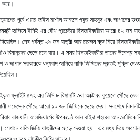
রি করে।
 ত্যাগের পূর্বে এয়ার ভাইস মার্শাল আবদুল গফুর মাহমুদ এবং জাপানের তৎ
িমন্ত্রী হাজিমে ইশিই এর যৌথ প্রচেষ্টায় ছিনতাইকারীরা আরো ৪২ জন যাত
ে দিয়েছিল। শেষ পর্যন্ত ২৯ জন যাত্রী আর চারজন ক্রু নিয়ে ছিনতাইকারী
াঁও বিমানবন্দর ছেড়ে চলে যায়। এ সময় ছিনতাইকারীরা তাদের উদ্দেশ্য 
েশ ও জাপান সরকারকে ধন্যবাদ জানিয়ে বাকি জিম্মিদের দ্রুতই মুক্তি দেও
 দিয়েছিল।
কৃত ফ্লাইট ৪৭২ এর ডিসি ৮ বিমানটি ৩রা অক্টোবর কুয়েতে পৌঁছে তেল
জধানী দামেস্কে পৌঁছে আরো ১০ জন জিম্মিকে ছেড়ে দেয়। সবশেষে বিমানটি
য়ার রাজধানী আলজিয়ার্সের উপকণ্ঠে আল বাইদা শহরের আন্তর্জাতিক বিম
সেখানে বাকি জিম্মি যাত্রীদের ছেড়ে দেওয়া হয়। এর মধ্য দিয়ে অবসা
ুদ্ধকর ও চরম নাটকীয় জিম্মি ঘটনার।