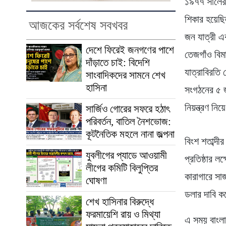
১৯৭৭ সালের 
শিকার হয়েছি
আজকের সর্বশেষ সবখবর
জন যাত্রী এ
দেশে ফিরেই জনগণের পাশে
তেজগাঁও বিমা
দাঁড়াতে চাই: বিদেশি
যাত্রাবিরতি
সাংবাদিকদের সামনে শেখ
হাসিনা
সংগঠনের ৫ জ
নিয়ন্ত্রণ নি
সার্জিও গোরের সফরে হঠাৎ
পরিবর্তন, বাতিল নৈশভোজ:
কূটনৈতিক মহলে নানা জল্পনা
বিংশ শতাব্দ
যুবলীগের প্যাডে আওয়ামী
প্রতিষ্ঠার ল
লীগের কমিটি বিলুপ্তির
কারাগারে সাজ
ঘোষণা
ডলার দাবি 
শেখ হাসিনার বিরুদ্ধে
ফরমায়েশি রায় ও মিথ্যা
এ সময় বাংলাদ