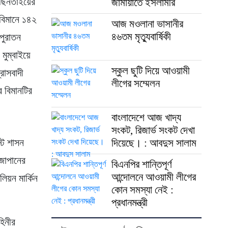
 ছিনতাইয়ের
জামায়াতে ইসলামীর
 বিমানে ১৪২
আজ মওলানা ভাসানীর
৪৬তম মৃত্যুবার্ষিকী
পুরাতন
 মুম্বাইয়ে
স্কুল ছুটি দিয়ে আওয়ামী
রাসবাদী
লীগের সম্মেলন
 বিমানটির
বাংলাদেশে আজ খাদ্য
সংকট, রিজার্ভ সংকট দেখা
্ট শাসন
দিয়েছে। : আবদুস সালাম
 জাপানের
বিএনপির শান্তিপূর্ণ
আন্দোলনে আওয়ামী লীগের
লিয়ন মার্কিন
কোন সমস্যা নেই :
প্রধানমন্ত্রী
হিনীর