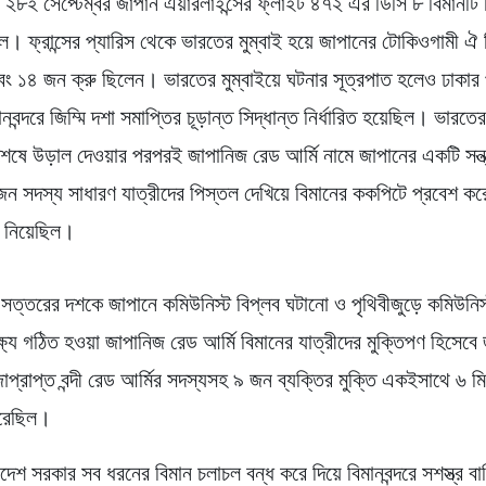
২৮ই সেপ্টেম্বর জাপান এয়ারলাইন্সের ফ্লাইট ৪৭২ এর ডিসি ৮ বিমানটি
ল। ফ্রান্সের প্যারিস থেকে ভারতের মুম্বাই হয়ে জাপানের টোকিওগামী ঐ
বং ১৪ জন ক্রু ছিলেন। ভারতের মুম্বাইয়ে ঘটনার সূত্রপাত হলেও ঢাকার 
নবন্দরে জিম্মি দশা সমাপ্তির চূড়ান্ত সিদ্ধান্ত নির্ধারিত হয়েছিল। ভারতের
 শেষে উড়াল দেওয়ার পরপরই জাপানিজ রেড আর্মি নামে জাপানের একটি সন্ত্
ন সদস্য সাধারণ যাত্রীদের পিস্তল দেখিয়ে বিমানের ককপিটে প্রবেশ করে
য়ে নিয়েছিল।
ীর সত্তরের দশকে জাপানে কমিউনিস্ট বিপ্লব ঘটানো ও পৃথিবীজুড়ে কমিউনিস
ক্ষ্যে গঠিত হওয়া জাপানিজ রেড আর্মি বিমানের যাত্রীদের মুক্তিপণ হিসেবে
াপ্রাপ্ত বন্দী রেড আর্মির সদস্যসহ ৯ জন ব্যক্তির মুক্তি একইসাথে ৬ মি
করেছিল।
েশ সরকার সব ধরনের বিমান চলাচল বন্ধ করে দিয়ে বিমানবন্দরে সশস্ত্র বা