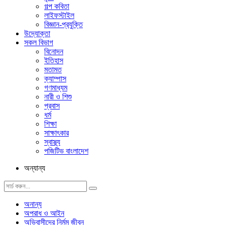
গল্প ক‌বিতা
লাইফস্টাইল
বিজ্ঞান-প্রযুক্তি
উদ্যোক্তা
সকল বিভাগ
বিনোদন
ইতিহাস
মতামত
ক্যাম্পাস
গণমাধ্যম
নারী ও শিশু
প্রবাস
ধর্ম
শিক্ষা
সাক্ষাৎকার
স্বাস্থ্য
পজিটিভ বাংলাদেশ
অন্যান্য
অনান্য
অপরাধ ও আইন
অভিবাসীদের নির্মম জীবন