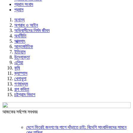
প্রধান সংবাদ
প্রবাস
অনান্য
অপরাধ ও আইন
অভিবাসীদের নির্মম জীবন
অর্থনীতি
আত্মসাৎ
আন্তর্জাতিক
ইতিহাস
উদ্যোক্তা
এশিয়া
কৃষি
ক্যাম্পাস
খেলাধুলা
গণমাধ্যম
গল্প ক‌বিতা
চট্টগ্রাম বিভাগ
আজকের সর্বশেষ সবখবর
দেশে ফিরেই জনগণের পাশে দাঁড়াতে চাই: বিদেশি সাংবাদিকদের সামনে
শেখ হাসিনা