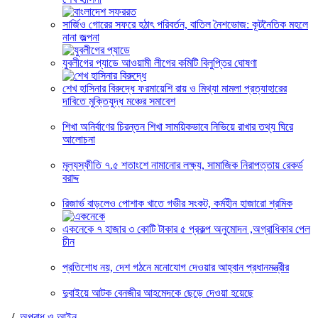
সার্জিও গোরের সফরে হঠাৎ পরিবর্তন, বাতিল নৈশভোজ: কূটনৈতিক মহলে
নানা জল্পনা
যুবলীগের প্যাডে আওয়ামী লীগের কমিটি বিলুপ্তির ঘোষণা
শেখ হাসিনার বিরুদ্ধে ফরমায়েশি রায় ও মিথ্যা মামলা প্রত্যাহারের
দাবিতে মুক্তিযুদ্ধ মঞ্চের সমাবেশ
শিখা অনির্বাণের চিরন্তন শিখা সাময়িকভাবে নিভিয়ে রাখার তথ্য ঘিরে
আলোচনা
মূল্যস্ফীতি ৭.৫ শতাংশে নামানোর লক্ষ্য, সামাজিক নিরাপত্তায় রেকর্ড
বরাদ্দ
রিজার্ভ বাড়লেও পোশাক খাতে গভীর সংকট, কর্মহীন হাজারো শ্রমিক
একনেকে ৭ হাজার ৩ কোটি টাকার ৫ প্রকল্প অনুমোদন ,অগ্রাধিকার পেল
চীন
প্রতিশোধ নয়, দেশ গঠনে মনোযোগ দেওয়ার আহ্বান প্রধানমন্ত্রীর
দুবাইয়ে আটক বেনজীর আহমেদকে ছেড়ে দেওয়া হয়েছে
/
অপরাধ ও আইন