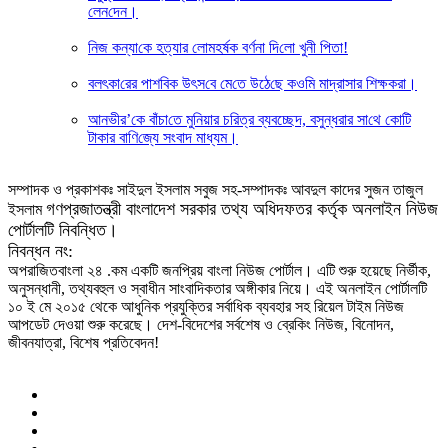
লেন‌দেন।
নিজ কন্যা‌কে হত্যার লে‌ামহর্ষক বর্ণনা দি‌লো খুনী পিতা!
বলৎকা‌রের পাশ‌বিক উৎস‌বে মে‌তে উঠে‌ছে কও‌মি মাদ্রাসার শিক্ষকরা।
আনভী‌র’‌কে বাঁচা‌তে মু‌নিয়ার চ‌রিত্র ব্যবচ্ছেদ, বসুন্ধরার সা‌থে কো‌টি
টাকার বা‌ণি‌জ্যে সংবাদ মাধ্যম।
সম্পাদক ও প্রকাশকঃ সাইদুল ইসলাম সবুজ সহ-সম্পাদকঃ আবদুল কাদের সুজন তাজুল
গণপ্রজাতন্ত্রী বাংলাদেশ সরকার তথ্য অধিদফতর কর্তৃক অনলাইন নিউজ
ইসলাম
পোর্টালটি নিবন্ধিত।
নিবন্ধন নং:
অপরাজিতবাংলা ২৪ .কম একটি জনপ্রিয় বাংলা নিউজ পোর্টাল। এটি শুরু হয়েছে নির্ভীক,
অনুসন্ধানী, তথ্যবহুল ও স্বাধীন সাংবাদিকতার অঙ্গীকার নিয়ে। এই অনলাইন পোর্টালটি
১০ ই মে ২০১৫ থেকে আধুনিক প্রযুক্তির সর্বাধিক ব্যবহার সহ রিয়েল টাইম নিউজ
আপডেট দেওয়া শুরু করেছে। দেশ-বিদেশের সর্বশেষ ও ব্রেকিং নিউজ, বিনোদন,
জীবনযাত্রা, বিশেষ প্রতিবেদন!