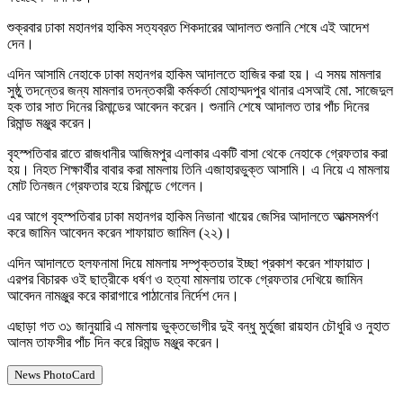
শুক্রবার ঢাকা মহানগর হাকিম সত্যব্রত শিকদারের আদালত শুনানি শেষে এই আদেশ
দেন।
এদিন আসামি নেহাকে ঢাকা মহানগর হাকিম আদালতে হাজির করা হয়। এ সময় মামলার
সুষ্ঠু তদন্তের জন্য মামলার তদন্তকারী কর্মকর্তা মোহাম্মদপুর থানার এসআই মো. সাজেদুল
হক তার সাত দিনের রিমান্ডের আবেদন করেন। শুনানি শেষে আদালত তার পাঁচ দিনের
রিমান্ড মঞ্জুর করেন।
বৃহস্পতিবার রাতে রাজধানীর আজিমপুর এলাকার একটি বাসা থেকে নেহাকে গ্রেফতার করা
হয়। নিহত শিক্ষার্থীর বাবার করা মামলায় তিনি এজাহারভুক্ত আসামি। এ নিয়ে এ মামলায়
মোট তিনজন গ্রেফতার হয়ে রিমান্ডে গেলেন।
এর আগে বৃহস্পতিবার ঢাকা মহানগর হাকিম নিভানা খায়ের জেসির আদালতে আত্মসমর্পণ
করে জামিন আবেদন করেন শাফায়াত জামিল (২২)।
এদিন আদালতে হলফনামা দিয়ে মামলায় সম্পৃক্ততার ইচ্ছা প্রকাশ করেন শাফায়াত।
এরপর বিচারক ওই ছাত্রীকে ধর্ষণ ও হত্যা মামলায় তাকে গ্রেফতার দেখিয়ে জামিন
আবেদন নামঞ্জুর করে কারাগারে পাঠানোর নির্দেশ দেন।
এছাড়া গত ৩১ জানুয়ারি এ মামলায় ভুক্তভোগীর দুই বন্ধু মুর্তুজা রায়হান চৌধুরি ও নুহাত
আলম তাফসীর পাঁচ দিন করে রিমান্ড মঞ্জুর করেন।
News PhotoCard