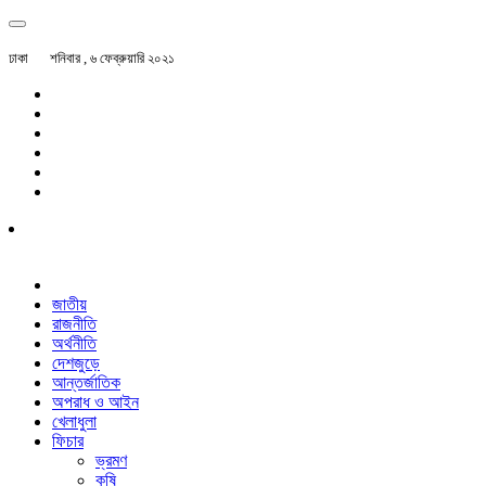
ঢাকা
শনিবার , ৬ ফেব্রুয়ারি ২০২১
জাতীয়
রাজনীতি
অর্থনীতি
দেশজুড়ে
আন্তর্জাতিক
অপরাধ ও আইন
খেলাধুলা
ফিচার
ভ্রমণ
কৃষি