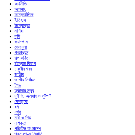
অর্থনীতি
আত্মসাৎ
আন্তর্জাতিক
ইতিহাস
উদ্যোক্তা
এশিয়া
কৃষি
ক্যাম্পাস
খেলাধুলা
গণমাধ্যম
গল্প ক‌বিতা
চট্টগ্রাম বিভাগ
চাকুরীর খবর
জাতীয়
জাতীয় নির্বাচন
টপ৯
দুর্ঘটনায় মৃত্যু
দূর্ণীতি, আত্মসাৎ ও লুটপাট
দেশজুড়ে
ধর্ম
ধর্ষণ
নারী ও শিশু
নাশকতা
পজিটিভ বাংলাদেশ
প্রতারণা-জালিয়াতি