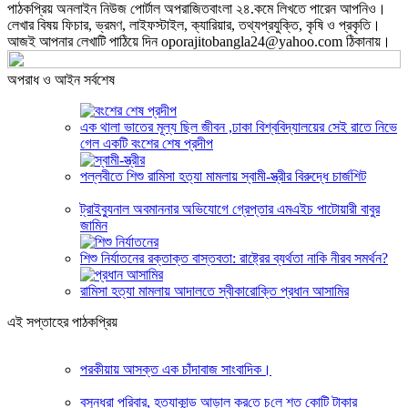
পাঠকপ্রিয় অনলাইন নিউজ পোর্টাল অপরাজিতবাংলা ২৪.কমে লিখতে পারেন আপনিও।
লেখার বিষয় ফিচার, ভ্রমণ, লাইফস্টাইল, ক্যারিয়ার, তথ্যপ্রযুক্তি, কৃষি ও প্রকৃতি।
আজই আপনার লেখাটি পাঠিয়ে দিন oporajitobangla24@yahoo.com ঠিকানায়।
অপরাধ ও আইন সর্বশেষ
এক থালা ভাতের মূল্য ছিল জীবন ,ঢাকা বিশ্ববিদ্যালয়ের সেই রাতে নিভে
গেল একটি বংশের শেষ প্রদীপ
পল্লবীতে শিশু রামিসা হত্যা মামলায় স্বামী-স্ত্রীর বিরুদ্ধে চার্জশিট
ট্রাইব্যুনাল অবমাননার অভিযোগে গ্রেপ্তার এমএইচ পাটোয়ারী বাবুর
জামিন
শিশু নির্যাতনের রক্তাক্ত বাস্তবতা: রাষ্ট্রের ব্যর্থতা নাকি নীরব সমর্থন?
রামিসা হত্যা মামলায় আদালতে স্বীকারোক্তি প্রধান আসামির
এই সপ্তাহের পাঠকপ্রিয়
পরকীয়ায় আসক্ত এক চাঁদাবাজ সাংবাদিক।
বসুন্ধরা প‌রিবার, হত্যাকান্ড আড়াল কর‌তে চ‌লে শত কো‌টি টাকার