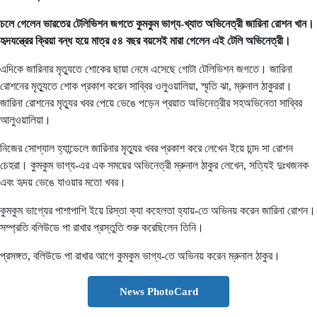
চলে গেলেন ভারতের টেলিভিশন জগতে কুমকুম ভাগ্য-খ্যাত অভিনেত্রী জারিনা রোশন খান।
হৃদযন্ত্রের ক্রিয়া বন্ধ হয়ে মাত্র ৫৪ বছর বয়সেই মারা গেলেন এই টেলি অভিনেত্রী।
এদিকে জারিনার মৃত্যুতে শোকের ছায়া নেমে এসেছে গোটা টেলিভিশন জগতে। জারিনা
রোশনের মৃত্যুতে শোক প্রকাশ করেন সাব্বির ওলুওয়ালিয়া, স্মৃতি ঝা, ম্রুনাল ঠাকুররা।
জারিনা রোশনের মৃত্যুর খবর পেয়ে ভেঙে পড়েন প্রয়াত অভিনেত্রীর সহঅভিনেতা সাব্বির
আলুওয়ালিয়া।
নিজের সোশ্যাল হ্যান্ডেলে জারিনার মৃত্যুর খবর প্রকাশ করে লেখেন ইয়ে চান্দ সা রোশন
চেহরা। কুমকুম ভাগ্য-এর এক সময়ের অভিনেত্রী ম্রুনাল ঠাকুর লেখেন, সত্যিই দুঃখজনক
এবং হৃদয় ভেঙে যাওয়ার মতো খবর।
কুমকুম ভাগ্যের পাশাপাশি ইয়ে রিস্তা ক্যা কহেলতা হ্যায়-তে অভিনয় করেন জারিনা রোশন।
সম্প্রতি বলিউডে পা রাখার প্রস্তুতি শুরু করেছিলেন তিনি।
প্রসঙ্গত, বলিউডে পা রাখার আগে কুমকুম ভাগ্য-তে অভিনয় করেন ম্রুনাল ঠাকুর।
News PhotoCard