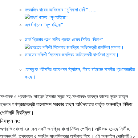
সত্যজিৎ রায়ের আবিষ্কার “চুনিবালা দেবী” …..
অথর্ব খানের “সুপারহিরো”
ডার্ক থ্রিলার গল্পে সানীর প্রথম ওয়েব সিরিজ ‘বিলাপ’
ভারতের দক্ষিণী সিনেমার জনপ্রিয় অভিনেত্রী রাশমিকা মান্দানা।
ফেসবু‌কে পরীম‌নির আবেগঘন স্ট্যাটাস, বিচার চা‌ইলেন মাননীয় প্রধানমন্ত্রীর
কা‌ছে।
সম্পাদক ও প্রকাশকঃ সাইদুল ইসলাম সবুজ সহ-সম্পাদকঃ আবদুল কাদের সুজন তাজুল
গণপ্রজাতন্ত্রী বাংলাদেশ সরকার তথ্য অধিদফতর কর্তৃক অনলাইন নিউজ
ইসলাম
পোর্টালটি নিবন্ধিত।
নিবন্ধন নং:
অপরাজিতবাংলা ২৪ .কম একটি জনপ্রিয় বাংলা নিউজ পোর্টাল। এটি শুরু হয়েছে নির্ভীক,
অনুসন্ধানী, তথ্যবহুল ও স্বাধীন সাংবাদিকতার অঙ্গীকার নিয়ে। এই অনলাইন পোর্টালটি ১০