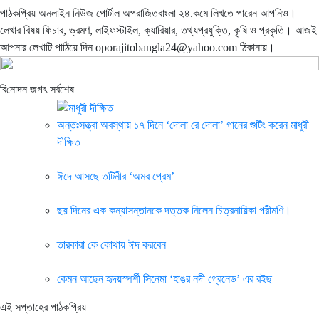
পাঠকপ্রিয় অনলাইন নিউজ পোর্টাল অপরাজিতবাংলা ২৪.কমে লিখতে পারেন আপনিও।
লেখার বিষয় ফিচার, ভ্রমণ, লাইফস্টাইল, ক্যারিয়ার, তথ্যপ্রযুক্তি, কৃষি ও প্রকৃতি। আজই
আপনার লেখাটি পাঠিয়ে দিন oporajitobangla24@yahoo.com ঠিকানায়।
বি‌নোদন জগৎ সর্বশেষ
অন্তঃসত্ত্বা অবস্থায় ১৭ দিনে ‘দোলা রে দোলা’ গানের শুটিং করেন মাধুরী
দীক্ষিত
ঈদে আসছে তটিনীর ‘অমর প্রেম’
ছয় দিনের এক কন্যাসন্তানকে দত্তক নিলেন চিত্রনায়িকা পরীমণি।
তারকারা কে কোথায় ঈদ করবেন
কেমন আছেন হৃদয়স্পর্শী সিনেমা ‘হাঙর নদী গ্রেনেড’ এর রইছ
এই সপ্তাহের পাঠকপ্রিয়