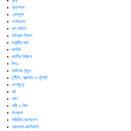
কৃষি
ক্যাম্পাস
খেলাধুলা
গণমাধ্যম
গল্প ক‌বিতা
চট্টগ্রাম বিভাগ
চাকুরীর খবর
জাতীয়
জাতীয় নির্বাচন
টপ৯
দুর্ঘটনায় মৃত্যু
দূর্ণীতি, আত্মসাৎ ও লুটপাট
দেশজুড়ে
ধর্ম
ধর্ষণ
নারী ও শিশু
নাশকতা
পজিটিভ বাংলাদেশ
প্রতারণা-জালিয়াতি