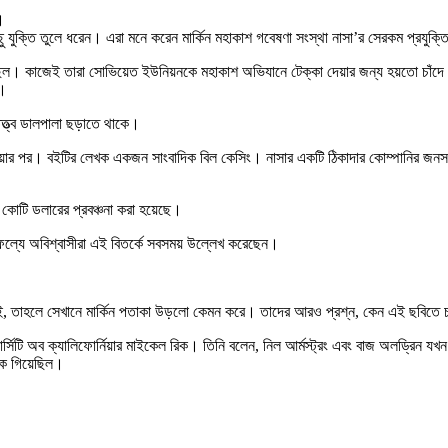
।
বেশ কিছু যুক্তি তুলে ধরেন। এরা মনে করেন মার্কিন মহাকাশ গবেষণা সংস্থা নাসা’র সেরকম প্
েছিল। কাজেই তারা সোভিয়েত ইউনিয়নকে মহাকাশ অভিযানে টেক্কা দেয়ার জন্য হয়তো চা
ল।
র তত্ত্ব ডালপালা ছড়াতে থাকে।
 হওয়ার পর। বইটির লেখক একজন সাংবাদিক বিল কেসিং। নাসার একটি ঠিকাদার কোম্পানির জনস
ার কোটি ডলারের প্রবঞ্চনা করা হয়েছে।
াফল্যে অবিশ্বাসীরা এই বিতর্কে সবসময় উল্লেখ করেছেন।
স নেই, তাহলে সেখানে মার্কিন পতাকা উড়লো কেমন করে। তাদের আরও প্রশ্ন, কেন এই ছবিতে 
্সিটি অব ক্যালিফোর্নিয়ার মাইকেল রিক। তিনি বলেন, নিল আর্মস্ট্রং এবং বাজ অলড্রিন যখন প
েকে গিয়েছিল।