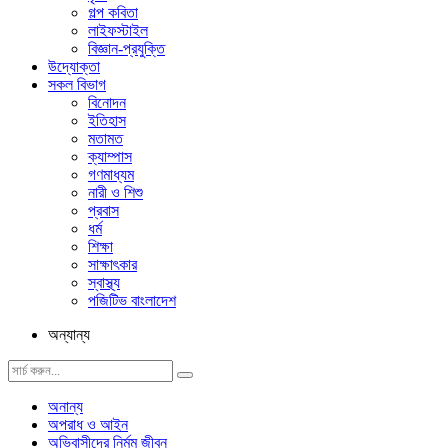
গল্প ক‌বিতা
লাইফস্টাইল
বিজ্ঞান-প্রযুক্তি
উদ্যোক্তা
সকল বিভাগ
বিনোদন
ইতিহাস
মতামত
ক্যাম্পাস
গণমাধ্যম
নারী ও শিশু
প্রবাস
ধর্ম
শিক্ষা
সাক্ষাৎকার
স্বাস্থ্য
পজিটিভ বাংলাদেশ
অন্যান্য
অনান্য
অপরাধ ও আইন
অভিবাসীদের নির্মম জীবন