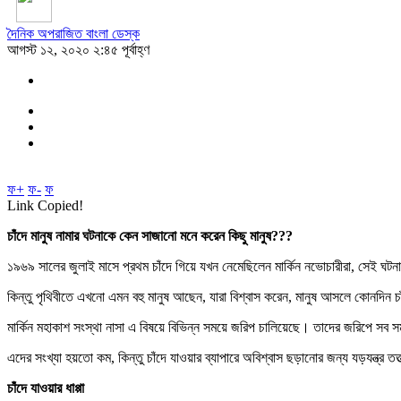
‌দৈ‌নিক অপরা‌জিত বাংলা ডেস্ক
আগস্ট ১২, ২০২০ ২:৪৫ পূর্বাহ্ণ
ফ+
ফ-
ফ
Link Copied!
চাঁদে মানুষ নামার ঘটনাকে কেন সাজানো মনে করেন কিছু মানুষ???
১৯৬৯ সালের জুলাই মাসে প্রথম চাঁদে গিয়ে যখন নেমেছিলেন মার্কিন নভোচারীরা, সেই ঘটন
কিন্তু পৃথিবীতে এখনো এমন বহু মানুষ আছেন, যারা বিশ্বাস করেন, মানুষ আসলে কোনদিন চা
মার্কিন মহাকাশ সংস্থা নাসা এ বিষয়ে বিভিন্ন সময়ে জরিপ চালিয়েছে। তাদের জরিপে সব সময়
এদের সংখ্যা হয়তো কম, কিন্তু চাঁদে যাওয়ার ব্যাপারে অবিশ্বাস ছড়ানোর জন্য যড়যন্ত্র তত
চাঁদে যাওয়ার ধাপ্পা