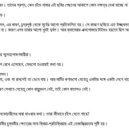
করেন। তাদের প্রশ্ন, কেন চাঁদে নামার এই ছবির পেছনের আকাশে কোন নক্ষত্র দেখা যাচ্ছে ন
ড়ে।
িন বলেন, এর কারণ, চন্দ্রপৃষ্ঠ থেকে সূর্যের আলো প্রতিফলিত হয়। সে কারণে ছবিতে এত
় না। কারণ এসব তারার আলো খুবই দুর্বল। আর ক্যামেরার এক্সপোজার টাইমও হয়তো ছিল 
য়ে সন্দেহপোষণকারীরা।
ছাপ রেখে এসেছেন, সেগুলো হওয়ারই কথা নয়।
বিনসন।
াঁপা, এবং পা রাখলেই তা ডেবে যায়। আর মাটির কণাগুলো যেহেতু একটার সঙ্গে একটা লেগে থ
 কারণ সেখানে যেহেতু কোন বায়ুমন্ডল নেই, তাই কোন বাতাসও নেই।
।
িতে নভোচারীদের মারা যাওয়ার কথা। তারা কীভাবে চাঁদে যেতে পারে?
ুম্বকীয় ক্ষেত্রের নানা ক্রিয়া-প্রতিক্রিয়ায় এই তেজস্ক্রিয়তার সৃষ্টি হয়।