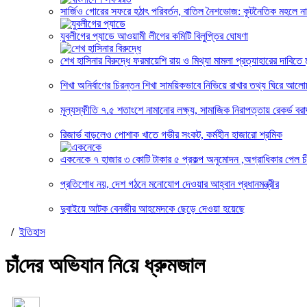
সার্জিও গোরের সফরে হঠাৎ পরিবর্তন, বাতিল নৈশভোজ: কূটনৈতিক মহলে নান
যুবলীগের প্যাডে আওয়ামী লীগের কমিটি বিলুপ্তির ঘোষণা
শেখ হাসিনার বিরুদ্ধে ফরমায়েশি রায় ও মিথ্যা মামলা প্রত্যাহারের দাবিতে ম
শিখা অনির্বাণের চিরন্তন শিখা সাময়িকভাবে নিভিয়ে রাখার তথ্য ঘিরে আলো
মূল্যস্ফীতি ৭.৫ শতাংশে নামানোর লক্ষ্য, সামাজিক নিরাপত্তায় রেকর্ড বরাদ
রিজার্ভ বাড়লেও পোশাক খাতে গভীর সংকট, কর্মহীন হাজারো শ্রমিক
একনেকে ৭ হাজার ৩ কোটি টাকার ৫ প্রকল্প অনুমোদন ,অগ্রাধিকার পেল চ
প্রতিশোধ নয়, দেশ গঠনে মনোযোগ দেওয়ার আহ্বান প্রধানমন্ত্রীর
দুবাইয়ে আটক বেনজীর আহমেদকে ছেড়ে দেওয়া হয়েছে
/
ইতিহাস
চাঁ‌দের অ‌ভিযান‌ নি‌য়ে ধ্রুমজাল