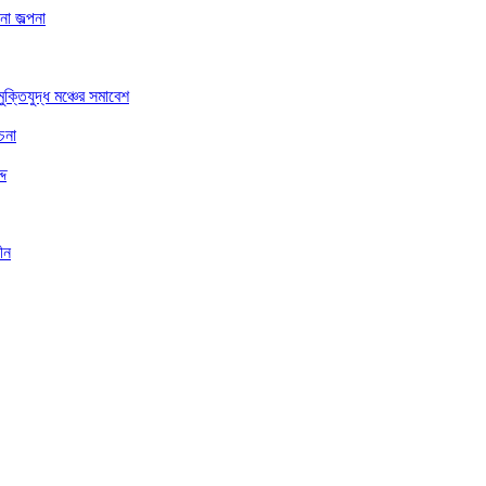
া জল্পনা
ুক্তিযুদ্ধ মঞ্চের সমাবেশ
চনা
্দ
ীন