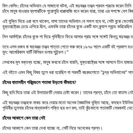
বিল কেসিং: চাঁদের অভিযান যে সাজানো ঘটনা, এই ষড়যন্ত্র তত্ত্ব প্রথম প্রচার করেন তিনি
চাঁদে মানুষ যাওয়ার ব্যপারটিকে পুরোপুরি ধাপ্পাবাজি মনে করেন যারা, তারা এর সপক্ষে 
এই যুক্তি দিয়ে এরা বলে থাকেন, নাসা তাদের অভিযান যে সফল হবে না, সেটা বুঝে ফেল
যুক্তরাষ্ট্রের চেয়ে এগিয়ে ছিল, এমনকি তারা চাঁদের বুকে একটি যান ক্র্যাশ ল্যান্ড করিয়েছি
নিল আর্মস্ট্রং চাঁদের বুকে পা দিয়ে পৃথিবীতে ফিরে আসার প্রায় সঙ্গে সঙ্গেই কিন্তু ষড়যন্ত্
তবে এসব গুজব বা ষড়যন্ত্র তত্ত্ব পাত্তা পেতে শুরু করে ১৯৭৬ সালে একটি বই প্রকাশ
মুন: আমেরিকাস থার্টি বিলিয়ন ডলার সুইন্ডল।”
লেখকের মূল বক্তব্য হচ্ছে, মানুষ কখনো চাঁদে যায়নি, যুক্তরাষ্ট্রের সঙ্গে আসলে তিন হাজ
এই বইতে এমন কিছু বিষয় তুলে ধরা হয়েছিল যা পরবর্তী বছরগুলোতে ”চন্দ্র অভিযানের” স
চাঁদের বাতাসহীন পরিমন্ডলে পতাকা উড়লো কীভাবে?
কিছু ছবি দিয়ে তারা এই উদাহারণটি দেয়ার চেষ্টা করেন। তাদের প্রশ্ন, চাঁদে তো বাতা
এই ষড়যন্ত্র তত্ত্বকে নাকচ করে দেয়ার মতো অনেক বৈজ্ঞানিক যুক্তি আছে, বলছেন ইউনিভার
পৃথিবীর তুলনায় চাঁদের মাধ্যাকর্ষণ শক্তি ছয় গুণ কম, তাই কুঁচকানো পতাকাটি সেরকমই থ
চাঁদের আকাশে কেন তারা নেই
চাঁদের আকাশে কেন তারা দেখা যাচ্ছে না, সেটি নিয়ে অনেকের প্রশ্ন।