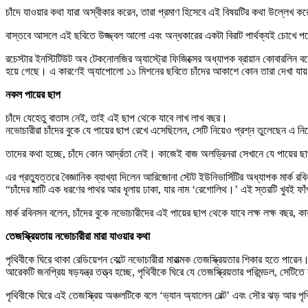
চাঁদে যাওয়ার কথা যারা অস্বীকার করেন, তারা প্রমাণ হিসেবে এই বিষয়টির কথা উল্লেখ 
বাস্তবে আসলে এই ছবিতে উজ্জ্বল আলো এবং অন্ধকারের একটা বিরাট পার্থক্যই চোখে প
রচেস্টার ইনস্টিটিউট অব টেকনোলজির অ্যাস্ট্রো ফিজিক্সের অধ্যাপক ব্রায়ান কোবারল
হয়ে গেছে। এ কারণেই অ্যাপোলো ১১ মিশনের ছবিতে চাঁদের আকাশে কোন তারা দেখা যায
নকল পায়ের ছাপ
চাঁদে যেহেতু বাতাস নেই, তাই এই ছাপ থেকে যাবে লাখ লাখ বছর।
নভোচারীরা চাঁদের বুকে যে পায়ের ছাপ রেখে এসেছিলেন, সেটি নিয়েও প্রশ্ন তুলেছেন এ নি
তাদের কথা হচ্ছে, চাঁদে কোন আর্দ্রতা নেই। কাজেই বাজ অলড্রিনরা সেখানে যে পায়ের 
এর প্রত্যুত্তরে বৈজ্ঞানিক ব্যাখ্যা দিলেন আরিজোনা স্টেট ইউনিভার্সিটির অধ্যাপক মার্ক র
“চাঁদের মাটি এক ধরণের পাথর আর ধূলায় ঢাকা, যার নাম ‘রেগোলিথ।’ এই স্তরটি খুবই ফ
মার্ক রবিনসন বলেন, চাঁদের বুকে নভোচারীদের এই পায়ের ছাপ থেকে যাবে লক্ষ লক্ষ বছর,
তেজস্ক্রিয়তায় নভোচারীরা মারা যাওয়ার কথা
পৃথিবীকে ঘিরে থাকা রেডিয়েশন বেল্টে নভোচারীরা মারাত্মক তেজস্ক্রিয়তার শিকার হতে পারেন
আরেকটি জনপ্রিয় ষড়যন্ত্র তত্ত্ব হচ্ছে, পৃথিবীকে ঘিরে যে তেজস্ক্রিয়তার পরিমন্ডল, সেট
পৃথিবীকে ঘিরে এই তেজস্ক্রিয় অঞ্চলটিকে বলে ‘ভ্যান অ্যালেন বেল্ট’ এবং সৌর ঝড় আর পৃথিবীর চ