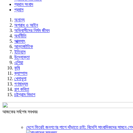
প্রধান সংবাদ
প্রবাস
অনান্য
অপরাধ ও আইন
অভিবাসীদের নির্মম জীবন
অর্থনীতি
আত্মসাৎ
আন্তর্জাতিক
ইতিহাস
উদ্যোক্তা
এশিয়া
কৃষি
ক্যাম্পাস
খেলাধুলা
গণমাধ্যম
গল্প ক‌বিতা
চট্টগ্রাম বিভাগ
আজকের সর্বশেষ সবখবর
দেশে ফিরেই জনগণের পাশে দাঁড়াতে চাই: বিদেশি সাংবাদিকদের সামনে শেখ