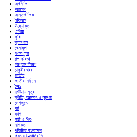
অর্থনীতি
আত্মসাৎ
আন্তর্জাতিক
ইতিহাস
উদ্যোক্তা
এশিয়া
কৃষি
ক্যাম্পাস
খেলাধুলা
গণমাধ্যম
গল্প ক‌বিতা
চট্টগ্রাম বিভাগ
চাকুরীর খবর
জাতীয়
জাতীয় নির্বাচন
টপ৯
দুর্ঘটনায় মৃত্যু
দূর্ণীতি, আত্মসাৎ ও লুটপাট
দেশজুড়ে
ধর্ম
ধর্ষণ
নারী ও শিশু
নাশকতা
পজিটিভ বাংলাদেশ
প্রতারণা-জালিয়াতি