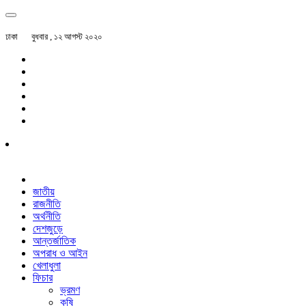
ঢাকা
বুধবার , ১২ আগস্ট ২০২০
জাতীয়
রাজনীতি
অর্থনীতি
দেশজুড়ে
আন্তর্জাতিক
অপরাধ ও আইন
খেলাধুলা
ফিচার
ভ্রমণ
কৃষি