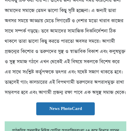
সবকিছু ঠিক করা যায় না। তাদের জন্য অবসর সময় কাটানোর জন্য
আমাদের সমাজে তেমন ভালো কিছু সৃষ্টি হচ্ছেনা। এ জন্যই তারা
অবসর সময়ে আড্ডায় মেতে সিগারেট ও নেশার মতো খারাব কাজের
সাথে সম্পর্ক গড়ছে। তবে আমাদের সামাজিক দিকনির্দেশনা ঠিক
থাকলে তারা ভালো কিছু করতে পারতো অবসর সময়ে। আগামী
প্রজন্মের কিশোর ও তরুণদের সুস্থ ও স্বাভাবিক বিকাশ এবং কলুষমুক্ত
ও সুস্থ সমাজ গঠনে এখন থেকেই এই বিষয়ে সকলকে বিশেষ করে
এর সাথে সংশ্লিষ্ট কর্তৃপক্ষকে তৎপর এবং যথেষ্ট সজাগ থাকতে হবে।
তাহলেই গ্যাং কালচারের এই বিপথগামী তরুণদের অপরাধমুক্ত রাখা
সম্ভবপর হবে এবং আগামী প্রজন্ম রক্ষা পাবে এক অসুস্থ সমাজ থেকে।
News PhotoCard
পাঠকপ্রিয় অনলাইন নিউজ পোর্টাল অপরাজিতবাংলা ২৪.কমে লিখতে পারেন