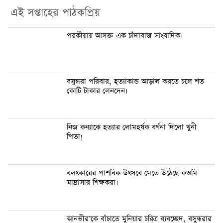
এই সপ্তাহের পাঠকপ্রিয়
পরকীয়ায় আসক্ত এক চাঁদাবাজ সাংবাদিক।
বসুন্ধরা প‌রিবার, হত্যাকান্ড আড়াল কর‌তে চ‌লে শত
কো‌টি টাকার লেন‌দেন।
নিজ কন্যা‌কে হত্যার লে‌ামহর্ষক বর্ণনা দি‌লো খুনী
পিতা!
বলৎকা‌রের পাশ‌বিক উৎস‌বে মে‌তে উঠে‌ছে কও‌মি
মাদ্রাসার শিক্ষকরা।
আনভী‌র’‌কে বাঁচা‌তে মু‌নিয়ার চ‌রিত্র ব্যবচ্ছেদ, বসুন্ধরার