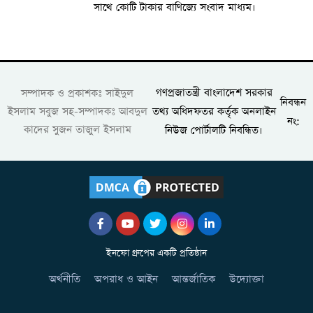
সা‌থে কো‌টি টাকার বা‌ণি‌জ্যে সংবাদ মাধ্যম।
গণপ্রজাতন্ত্রী বাংলাদেশ সরকার
সম্পাদক ও প্রকাশকঃ সাইদুল
নিবন্ধন
তথ্য অধিদফতর কর্তৃক অনলাইন
ইসলাম সবুজ সহ-সম্পাদকঃ আবদুল
নং:
কাদের সুজন তাজুল ইসলাম
নিউজ পোর্টালটি নিবন্ধিত।
ইনফো গ্রুপের একটি প্রতিষ্ঠান
অর্থনীতি
অপরাধ ও আইন
আন্তর্জাতিক
উদ্যোক্তা