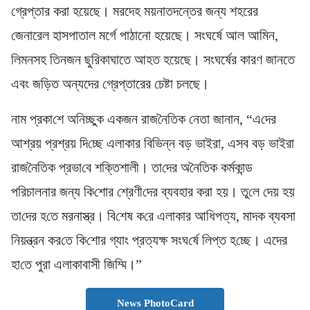
গ্রেপ্তার করা হয়েছে। মরদেহ ময়নাতদন্তের জন্য শহরের
জেনারেল হাসপাতাল মর্গে পাঠানো হয়েছে। সংঘর্ষে আল আমিন,
লিমনসহ তিনজন ছুরিকাঘাতে আহত হয়েছে। সংঘর্ষের কারণ জানতে
এবং জড়িত অন্যদের গ্রেপ্তারের চেষ্টা চলছে।
নাম প্রকা‌শে অ‌নিচ্ছুক একজন রাজ‌নৈ‌তিক নেতা জানান, “এ‌দের
আশ্রয় প্রশ্রয় দি‌চ্ছে এলাকার বি‌ভিন্ন বড় ভাইরা, এসব বড় ভাইরা
রাজ‌নৈ‌তিক প্রভা‌বে শ‌ক্তিশালী। তা‌দের অ‌নৈ‌তিক কর্মকান্ড
প‌রিচালনার জন্য কি‌শোর শ্রেণী‌দের ব্যবহার করা হয়। তু‌লে দেয় হয়
তা‌দের হ‌তে মরনাস্ত্র। ‌বি‌শেষ ক‌রে এলাকার আধিপত্য, মাদক ব্যবসা
নিয়ন্ত্রন কর‌তে কি‌শোর গ্যাং প্রত্যক্ষ সংঘ‌র্ষে লিপ্ত হ‌চ্ছে। এদের
হা‌তে পুরা এলাকাবাসী জি‌ম্মি।”
News PhotoCard