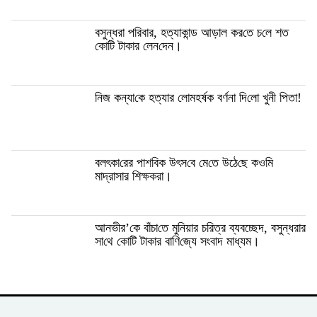
বসুন্ধরা প‌রিবার, হত্যাকান্ড আড়াল কর‌তে চ‌লে শত
কো‌টি টাকার লেন‌দেন।
নিজ কন্যা‌কে হত্যার লে‌ামহর্ষক বর্ণনা দি‌লো খুনী পিতা!
বলৎকা‌রের পাশ‌বিক উৎস‌বে মে‌তে উঠে‌ছে কও‌মি
মাদ্রাসার শিক্ষকরা।
আনভী‌র’‌কে বাঁচা‌তে মু‌নিয়ার চ‌রিত্র ব্যবচ্ছেদ, বসুন্ধরার
সা‌থে কো‌টি টাকার বা‌ণি‌জ্যে সংবাদ মাধ্যম।