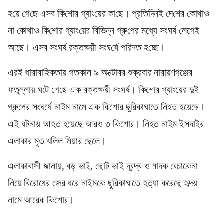
হ‌য়ে গে‌ছে এসব কি‌শোর গ্যাং‌য়ের কা‌ছে। প্র‌তি‌দিনই দে‌শের কোথাও
না কোথাও কি‌শোর গ্যাং‌য়ের বি‌ভিন্ন গ্রু‌পের মধ্যে সংঘর্ষ লেগ‌েই
আছে। এসব সংঘ‌র্ষ রক্তক্ষয়ী সংঘ‌র্ষে প‌রিনত হ‌চ্ছে।
এরই ধারাবা‌হিকতায় গতকাল ৯ অ‌ক্টোবর শুক্রবার নারায়ণগঞ্জের
ফতুল্লায় ঘ‌টে গে‌ছে এক রক্তক্ষয়ী সংঘ‌র্ষ। কিশোর গ্যাংয়ের দুই
গ্রুপের সংঘর্ষে নাইম নামে এক কিশোর ছুরিকাঘাতে নিহত হয়েছে।
এই ঘটনায় আহত হয়েছে আরও ৩ কিশোর। নিহত নাইম ইসদাইর
এলাকার মৃত খলিল মিয়ার ছেলে।
এলাকাবাসী জানায়, বড় ভাই, ছোট ভাই দ্বন্দ্ব ও মাদক বেচাকেনা
নিয়ে বিরোধের জের ধরে নাইমকে ছুরিকাঘাতে হত্যা করেছে হৃদয়
নামে আরেক কিশোর।