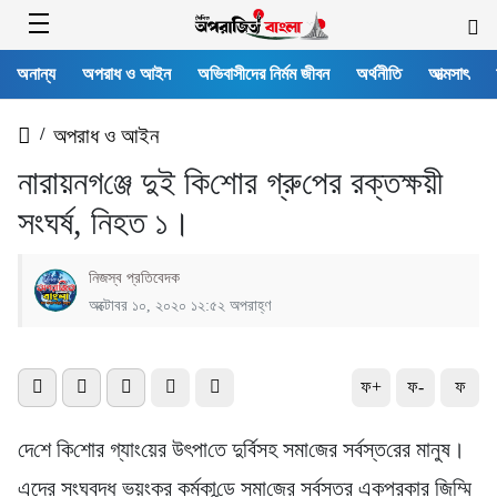
অনান্য
অপরাধ ও আইন
অভিবাসীদের নির্মম জীবন
অর্থনীতি
আত্মসাৎ
/
অপরাধ ও আইন
নারায়নগ‌ঞ্জে দুই ‌কি‌শোর গ্রু‌পের রক্তক্ষয়ী
সংঘর্ষ, নিহত ১।
নিজস্ব প্রতিবেদক
অক্টোবর ১০, ২০২০ ১২:৫২ অপরাহ্ণ
ফ+
ফ-
ফ
দে‌শে কি‌শোর গ্যাং‌য়ের উৎপা‌তে দু‌র্বিসহ সমা‌জের সর্বস্ত‌রের মানুষ।
এদের সংঘবদ্ধ ভয়ংকর কর্মকা‌ন্ডে সমা‌জের সর্বস্তর একপ্রকার জি‌ম্মি