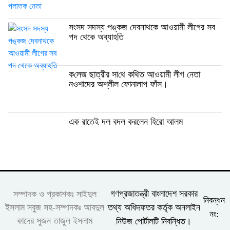
সংসদ সদস্য পঙ্কজ দেবনাথকে আওয়ামী লীগের সব
পদ থেকে অব্যাহতি
ক‌লেজ ছাত্রীর সা‌থে ক‌থিত আওয়ামী লীগ নেতা
নওশাদের অশ্লীল ফোনালাপ ফাঁস।
এক রাতেই দল বদল করলেন হিরো আলম
গণপ্রজাতন্ত্রী বাংলাদেশ সরকার
সম্পাদক ও প্রকাশকঃ সাইদুল
নিবন্ধন
তথ্য অধিদফতর কর্তৃক অনলাইন
ইসলাম সবুজ সহ-সম্পাদকঃ আবদুল
নং:
কাদের সুজন তাজুল ইসলাম
নিউজ পোর্টালটি নিবন্ধিত।