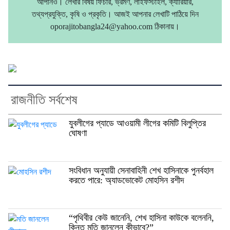
আপনিও। লেখার বিষয় ফিচার, ভ্রমণ, লাইফস্টাইল, ক্যারিয়ার,
তথ্যপ্রযুক্তি, কৃষি ও প্রকৃতি। আজই আপনার লেখাটি পাঠিয়ে দিন
oporajitobangla24@yahoo.com ঠিকানায়।
রাজনীতি সর্বশেষ
যুবলীগের প্যাডে আওয়ামী লীগের কমিটি বিলুপ্তির
ঘোষণা
সংবিধান অনুযায়ী সেনাবাহিনী শেখ হাসিনাকে পুনর্বহাল
করতে পারে: অ্যাডভোকেট মোহসিন রশীদ
“পৃথিবীর কেউ জানেনি, শেখ হাসিনা কাউকে বলেননি,
কিন্তু মতি জানলেন কীভাবে?”