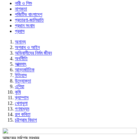
নারী ও শিশু
নাশকতা
পজিটিভ বাংলাদেশ
প্রতারণা-জালিয়াতি
প্রধান সংবাদ
প্রবাস
অনান্য
অপরাধ ও আইন
অভিবাসীদের নির্মম জীবন
অর্থনীতি
আত্মসাৎ
আন্তর্জাতিক
ইতিহাস
উদ্যোক্তা
এশিয়া
কৃষি
ক্যাম্পাস
খেলাধুলা
গণমাধ্যম
গল্প ক‌বিতা
চট্টগ্রাম বিভাগ
আজকের সর্বশেষ সবখবর