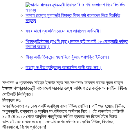
আসাম রাজ্যের মুখ্যমন্ত্রী হিমান্ত বিশ্ব শর্মা বাংলাদেশ নিয়ে বিতর্কিত
মন্তব্য
সবার আগে ভ্যাক‌সিন নে‌বেন ব‌লে জানা‌লেন অর্থমন্ত্রী।
শিক্ষাপ্রতিষ্ঠানের (কওমি ছাড়া) চলমান ছুটি আগামী ২৮ ফেব্রুয়ারি পর্যন্ত
বাড়ানো হয়েছে।
তীব্র অর্থ‌নৈ‌তিক মন্দা মহামা‌রি‌তে ধুঁক‌ছে পরাশ‌ক্তি ইউরোপ।
বরেণ্য সংগীত ব্যক্তিত্ব আলাউদ্দিন আলী আর নেই।
সম্পাদক ও প্রকাশকঃ সাইদুল ইসলাম সবুজ সহ-সম্পাদকঃ আবদুল কাদের সুজন তাজুল
গণপ্রজাতন্ত্রী বাংলাদেশ সরকার তথ্য অধিদফতর কর্তৃক অনলাইন নিউজ
ইসলাম
পোর্টালটি নিবন্ধিত।
নিবন্ধন নং:
অপরাজিতবাংলা ২৪ .কম একটি জনপ্রিয় বাংলা নিউজ পোর্টাল। এটি শুরু হয়েছে নির্ভীক,
অনুসন্ধানী, তথ্যবহুল ও স্বাধীন সাংবাদিকতার অঙ্গীকার নিয়ে। এই অনলাইন পোর্টালটি
১০ ই মে ২০১৫ থেকে আধুনিক প্রযুক্তির সর্বাধিক ব্যবহার সহ রিয়েল টাইম নিউজ
আপডেট দেওয়া শুরু করেছে। দেশ-বিদেশের সর্বশেষ ও ব্রেকিং নিউজ, বিনোদন,
জীবনযাত্রা, বিশেষ প্রতিবেদন!