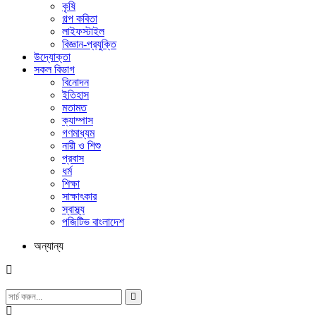
কৃষি
গল্প ক‌বিতা
লাইফস্টাইল
বিজ্ঞান-প্রযুক্তি
উদ্যোক্তা
সকল বিভাগ
বিনোদন
ইতিহাস
মতামত
ক্যাম্পাস
গণমাধ্যম
নারী ও শিশু
প্রবাস
ধর্ম
শিক্ষা
সাক্ষাৎকার
স্বাস্থ্য
পজিটিভ বাংলাদেশ
অন্যান্য