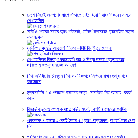
দেশে ফিরেই জনগণের পাশে দাঁড়াতে চাই: বিদেশি সাংবাদিকদের সামনে
শেখ হাসিনা
সার্জিও গোরের সফরে হঠাৎ পরিবর্তন, বাতিল নৈশভোজ: কূটনৈতিক মহলে
নানা জল্পনা
যুবলীগের প্যাডে আওয়ামী লীগের কমিটি বিলুপ্তির ঘোষণা
শেখ হাসিনার বিরুদ্ধে ফরমায়েশি রায় ও মিথ্যা মামলা প্রত্যাহারের
দাবিতে মুক্তিযুদ্ধ মঞ্চের সমাবেশ
শিখা অনির্বাণের চিরন্তন শিখা সাময়িকভাবে নিভিয়ে রাখার তথ্য ঘিরে
আলোচনা
মূল্যস্ফীতি ৭.৫ শতাংশে নামানোর লক্ষ্য, সামাজিক নিরাপত্তায় রেকর্ড
বরাদ্দ
রিজার্ভ বাড়লেও পোশাক খাতে গভীর সংকট, কর্মহীন হাজারো শ্রমিক
একনেকে ৭ হাজার ৩ কোটি টাকার ৫ প্রকল্প অনুমোদন ,অগ্রাধিকার পেল
চীন
প্রতিশোধ নয়, দেশ গঠনে মনোযোগ দেওয়ার আহ্বান প্রধানমন্ত্রীর