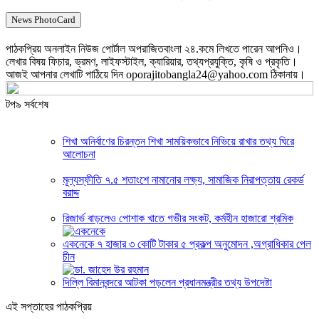
News PhotoCard
পাঠকপ্রিয় অনলাইন নিউজ পোর্টাল অপরাজিতবাংলা ২৪.কমে লিখতে পারেন আপনিও।
লেখার বিষয় ফিচার, ভ্রমণ, লাইফস্টাইল, ক্যারিয়ার, তথ্যপ্রযুক্তি, কৃষি ও প্রকৃতি।
আজই আপনার লেখাটি পাঠিয়ে দিন oporajitobangla24@yahoo.com ঠিকানায়।
টপ৯ সর্বশেষ
শিখা অনির্বাণের চিরন্তন শিখা সাময়িকভাবে নিভিয়ে রাখার তথ্য ঘিরে
আলোচনা
মূল্যস্ফীতি ৭.৫ শতাংশে নামানোর লক্ষ্য, সামাজিক নিরাপত্তায় রেকর্ড
বরাদ্দ
রিজার্ভ বাড়লেও পোশাক খাতে গভীর সংকট, কর্মহীন হাজারো শ্রমিক
একনেকে ৭ হাজার ৩ কোটি টাকার ৫ প্রকল্প অনুমোদন ,অগ্রাধিকার পেল
চীন
দিল্লি বিমানবন্দরে আটকা পড়লেন প্রধানমন্ত্রীর তথ্য উপদেষ্টা
এই সপ্তাহের পাঠকপ্রিয়