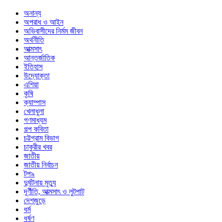
অনান্য
অপরাধ ও আইন
অভিবাসীদের নির্মম জীবন
অর্থনীতি
আত্মসাৎ
আন্তর্জাতিক
ইতিহাস
উদ্যোক্তা
এশিয়া
কৃষি
ক্যাম্পাস
খেলাধুলা
গণমাধ্যম
গল্প ক‌বিতা
চট্টগ্রাম বিভাগ
চাকুরীর খবর
জাতীয়
জাতীয় নির্বাচন
টপ৯
দুর্ঘটনায় মৃত্যু
দূর্ণীতি, আত্মসাৎ ও লুটপাট
দেশজুড়ে
ধর্ম
ধর্ষণ