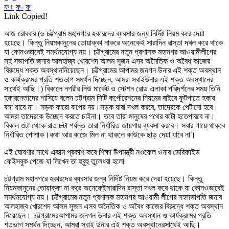
ফ+
ফ-
ফ
Link Copied!
আজ
রোববার
(
৬
চট্টগ্রাম
মহানগরে
হকারদের
ব্যবসার
জন্য
নির্দিষ্ট
নিয়ম
করে
দেয়া
হয়েছে।
কিন্তু
নিয়মকানুনের
তোয়াক্কা
না
করে
অনেকেই
সারাদিন
রাস্তা
দখল
করে
থাকে
যা
কোনওভাবেই
সমর্থনযোগ্য
নয়।
চট্টগ্রামের
নতুন
প্রশাসক
মহানগর
আওয়ামী
লীগের
সহ
সভাপতি
জনাব
আলহাজ্ব
খোরশেদ
আলম
সুজন
এসব
অনৈতিক
ও
অবৈধ
কাজের
বিরুদ্ধে
শক্ত
অবস্থান
নিয়েছেন।
চট্টগ্রামের
আপামর
জনগন
উনার
এই
শক্ত
অবস্থান
ও
কার্যক্রমের
প্রতি
শতভাগ
সমর্থন
দিচ্ছেন
,
আমরা
সবাই
উনার
এই
শক্ত
অবস্থানের
সাথেই
আছি।
)
বিকালে
নগরীর
নিউ
মার্কেট
ও
স্টেশন
রোড
এলাকা
পরিদর্শনের
সময়
তিনি
হকার
নেতাদের
শাসিয়ে
বলেন
চট্টগ্রাম
সিটি
কর্পোরেশনের
নিয়মের
বাইরে
ফুটপাতে
হকার
বসা
যাবে
না।
সড়ক
কারো
বাপের
নয়।
সড়ক
যারা
দখল
করবে
,
তাদেরকে
পেটানো
হবে।
আমরা
তাদেরকে
উচ্ছেদ
করতে
চাইনা।
তবে
তারা
মানুষের
পথের
কাটা
হতে
পারবে
না।
বিকাল
৩টা
থেকে
রাত
৮টা
পর্যন্ত
তারা
নির্ধারিত
জায়গায়
ব্যবসা
করবে।
সবার
গায়ে
থাকবে
নির্ধারিত
পোশাক।
কথা
আর
কাজে
মিল
না
থাকলে
কাউকে
ছাড়
দেয়া
যাবে
না।
এই
ঘোষণার
সাথে
একাত্ম
প্রকাশ
করে
শিক্ষা
উপমন্ত্রী
নওফেল
ওনার
ভেরিফাইড
ফেইসবুক
পেজে
যা
লিখেন
তা
হুবুহু
তুলেধরা
হলো
চট্টগ্রাম
মহানগরে
হকারদের
ব্যবসার
জন্য
নির্দিষ্ট
নিয়ম
করে
দেয়া
হয়েছে।
কিন্তু
নিয়মকানুনের
তোয়াক্কা
না
করে
অনেকেই
সারাদিন
রাস্তা
দখল
করে
থাকে
যা
কোনওভাবেই
সমর্থনযোগ্য
নয়।
চট্টগ্রামের
নতুন
প্রশাসক
মহানগর
আওয়ামী
লীগের
সহ
সভাপতি
জনাব
আলহাজ্ব
খোরশেদ
আলম
সুজন
এসব
অনৈতিক
ও
অবৈধ
কাজের
বিরুদ্ধে
শক্ত
অবস্থান
নিয়েছেন।
চট্টগ্রামের
আপামর
জনগন
উনার
এই
শক্ত
অবস্থান
ও
কার্যক্রমের
প্রতি
শতভাগ
সমর্থন
দিচ্ছেন
,
আমরা
সবাই
উনার
এই
শক্ত
অবস্থানের
সাথেই
আছি।