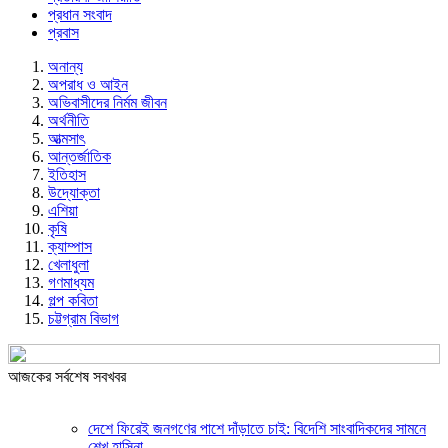
প্রধান সংবাদ
প্রবাস
অনান্য
অপরাধ ও আইন
অভিবাসীদের নির্মম জীবন
অর্থনীতি
আত্মসাৎ
আন্তর্জাতিক
ইতিহাস
উদ্যোক্তা
এশিয়া
কৃষি
ক্যাম্পাস
খেলাধুলা
গণমাধ্যম
গল্প ক‌বিতা
চট্টগ্রাম বিভাগ
আজকের সর্বশেষ সবখবর
দেশে ফিরেই জনগণের পাশে দাঁড়াতে চাই: বিদেশি সাংবাদিকদের সামনে
শেখ হাসিনা