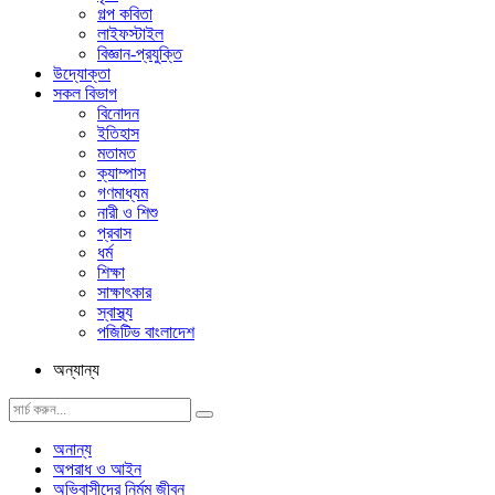
গল্প ক‌বিতা
লাইফস্টাইল
বিজ্ঞান-প্রযুক্তি
উদ্যোক্তা
সকল বিভাগ
বিনোদন
ইতিহাস
মতামত
ক্যাম্পাস
গণমাধ্যম
নারী ও শিশু
প্রবাস
ধর্ম
শিক্ষা
সাক্ষাৎকার
স্বাস্থ্য
পজিটিভ বাংলাদেশ
অন্যান্য
অনান্য
অপরাধ ও আইন
অভিবাসীদের নির্মম জীবন