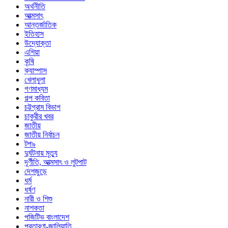
অর্থনীতি
আত্মসাৎ
আন্তর্জাতিক
ইতিহাস
উদ্যোক্তা
এশিয়া
কৃষি
ক্যাম্পাস
খেলাধুলা
গণমাধ্যম
গল্প ক‌বিতা
চট্টগ্রাম বিভাগ
চাকুরীর খবর
জাতীয়
জাতীয় নির্বাচন
টপ৯
দুর্ঘটনায় মৃত্যু
দূর্ণীতি, আত্মসাৎ ও লুটপাট
দেশজুড়ে
ধর্ম
ধর্ষণ
নারী ও শিশু
নাশকতা
পজিটিভ বাংলাদেশ
প্রতারণা-জালিয়াতি