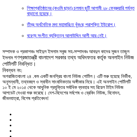
শিক্ষাপ্রতিষ্ঠানের (কওমি ছাড়া) চলমান ছুটি আগামী ২৮ ফেব্রুয়ারি পর্যন্ত
বাড়ানো হয়েছে।
তীব্র অর্থ‌নৈ‌তিক মন্দা মহামা‌রি‌তে ধুঁক‌ছে পরাশ‌ক্তি ইউরোপ।
বরেণ্য সংগীত ব্যক্তিত্ব আলাউদ্দিন আলী আর নেই।
সম্পাদক ও প্রকাশকঃ সাইদুল ইসলাম সবুজ সহ-সম্পাদকঃ আবদুল কাদের সুজন তাজুল
গণপ্রজাতন্ত্রী বাংলাদেশ সরকার তথ্য অধিদফতর কর্তৃক অনলাইন নিউজ
ইসলাম
পোর্টালটি নিবন্ধিত।
নিবন্ধন নং:
অপরাজিতবাংলা ২৪ .কম একটি জনপ্রিয় বাংলা নিউজ পোর্টাল। এটি শুরু হয়েছে নির্ভীক,
অনুসন্ধানী, তথ্যবহুল ও স্বাধীন সাংবাদিকতার অঙ্গীকার নিয়ে। এই অনলাইন পোর্টালটি
১০ ই মে ২০১৫ থেকে আধুনিক প্রযুক্তির সর্বাধিক ব্যবহার সহ রিয়েল টাইম নিউজ
আপডেট দেওয়া শুরু করেছে। দেশ-বিদেশের সর্বশেষ ও ব্রেকিং নিউজ, বিনোদন,
জীবনযাত্রা, বিশেষ প্রতিবেদন!