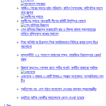
সার্জিও গোরের সফরে হঠাৎ পরিবর্তন, বাতিল নৈশভোজ: কূটনৈতিক মহলে
নানা জল্পনা
যুবলীগের প্যাডে আওয়ামী লীগের কমিটি বিলুপ্তির ঘোষণা
শেখ হাসিনার বিরুদ্ধে ফরমায়েশি রায় ও মিথ্যা মামলা প্রত্যাহারের
দাবিতে মুক্তিযুদ্ধ মঞ্চের সমাবেশ
শিখা অনির্বাণের চিরন্তন শিখা সাময়িকভাবে নিভিয়ে রাখার তথ্য ঘিরে
আলোচনা
মূল্যস্ফীতি ৭.৫ শতাংশে নামানোর লক্ষ্য, সামাজিক নিরাপত্তায় রেকর্ড
বরাদ্দ
রিজার্ভ বাড়লেও পোশাক খাতে গভীর সংকট, কর্মহীন হাজারো শ্রমিক
একনেকে ৭ হাজার ৩ কোটি টাকার ৫ প্রকল্প অনুমোদন ,অগ্রাধিকার পেল
চীন
প্রতিশোধ নয়, দেশ গঠনে মনোযোগ দেওয়ার আহ্বান প্রধানমন্ত্রীর
দুবাইয়ে আটক বেনজীর আহমেদকে ছেড়ে দেওয়া হয়েছে
/
টপ৯