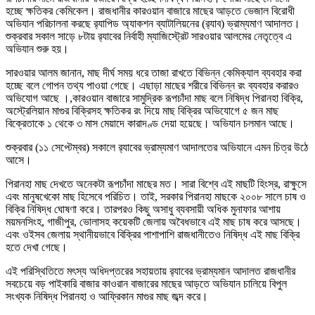
হচ্ছে ক্ষতিকর কেমিকেল। রাজধানীর কারওয়ান বাজারে মাছের আড়তে ভেজাল বিরোধী
অভিযান পরিচালনা করছে র‌্যাপিড অ্যাকশন ব্যাটালিয়নের (র‌্যাব) ভ্রাম্যমাণ আদালত।
শুক্রবার সকাল সাড়ে ৮টায় র‌্যাবের নির্বাহী ম্যাজিস্ট্রেট সারওয়ার আলমের নেতৃত্বে এ
অভিযান শুরু হয়।
সারওয়ার আলম জানান, মাছ দীর্ঘ সময় ধরে তাজা রাখতে বিভিন্ন কেমিক্যাল ব্যবহার করা
হচ্ছে বলে গোপন তথ্য পাওয়া গেছে। এছাড়া মাছের শরীরে বিভিন্ন রং ব্যবহার করারও
অভিযোগ আছে ।,কারওয়ান বাজারে সামুদ্রিক রূপচাঁদা মাছ বলে নিষিদ্ধ পিরানহা বিক্রি,
অস্ট্রেলিয়ান মাগুর বিক্রিসহ ক্ষতিকর রং দিয়ে মাছ বিক্রির অভিযোগে ৫ জন মাছ
বিক্রেতাকে ১ থেকে ৩ মাস মেয়াদে কারাদণ্ড দেয়া হয়েছে। অভিযান চলমান আছে।
শুক্রবার (১১ সেপ্টেম্বর) সকালে র‌্যাবের ভ্রাম্যমাণ আদালতের অভিযানে এমন চিত্র উঠে
আসে।
পিরানহা মাছ দেখতে অনেকটা রূপচাঁদা মাছের মত। সারা বিশ্বে এই মাছটি হিংস্র, রাক্ষুসে
এবং মানুষখেকো মাছ হিসেবে পরিচিত। তাই, সরকার পিরানহা মাছকে ২০০৮ সালে চাষ ও
বিক্রি নিষিদ্ধ ঘোষণা করে। তারপরও কিছু অসাধু ব্যবসায়ী অধিক মুনাফার আশায়
ময়মনসিংহ, গাজীপুর, ভোলাসহ কয়েকটি জেলায় অবৈধভাবে এই মাছ চাষ করে আসছে।
এবং ওইসব জেলায় স্থানীয়ভাবে বিক্রির পাশাপাশি রাজধানীতেও নিষিদ্ধ এই মাছ বিক্রি
হতে দেখা গেছে।
এই পরিস্থিতিতে মৎস্য অধিদপ্তরের সহায়তায় র‌্যাবের ভ্রাম্যমান আদালত রাজধানীর
সবচেয়ে বড় পাইকারি বাজার কাওরান বাজারের মাছের আড়তে অভিযান চালিয়ে বিপুল
সংখ্যক নিষিদ্ধ পিরানহা ও আফ্রিকান মাগুর মাছ জব্দ করে।