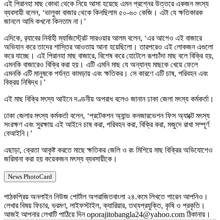
এই পিরানহা মাছ কোথা থেকে নিয়ে আসা হয়েছে এমন প্রশ্নের উত্তরে একজন মৎস্য
ব্যবসায়ী বলেন, ‘ভালুকা বাজার থেকে কিনছিলাম ৫০-৬০ কেজি। এটা যে ক্ষতিকারক
জানলে আমি কখনো কিনতাম না।’
এদিকে, র‌্যাবের নির্বাহী ম্যাজিস্ট্রেট সারওয়ার আলম বলেন, ‘এর আগেও এই বাজারে
অভিযান করে তাদের শাস্তির আওতায় আনা হয়েছিলো। তারপরেও এই লোকজন এগুলো
করে যাচ্ছে। এই পিরানহা মাছ বাজারে, বিশেষ করে হোটেলে রূপচাঁদা মাছ বলে বিক্রি হয়,
এমনকি বাজারেও বিক্রি করা হয়। এটি এমনি মাছ যে অন্যান্য মাছকে খেয়ে ফেলে
এমনকি এটি মানুষকে পর্যন্ত কামড়ায় এবং ক্ষতিকর। সে কারণে এটি চাষ, পরিবহন এবং
বিক্রয় নিষিদ্ধ।’
এই মাছ বিক্রি মৎস্য আইনে দণ্ডনীয় অপরাধ বলেও জানান ঢাকা জেলা মৎস্য কর্মকর্তা।
ঢাকা জেলার মৎস্য কর্মকর্তা বলেন, ‘প্রটেকশন অ্যান্ড কনজারভেশন ফিস অ্যাক্টে মৎস্য
সংরক্ষণ এবং সুরক্ষায় এই আইনে চাষ করা, পরিবহন করা, বিক্রি করা, মজুদে রাখা সম্পূর্ণ
বেআইনি।’
এছাড়া, ক্রেতা আকৃষ্ট করতে মাছে ক্ষতিকর জেলি ও রং মিশিয়ে মাছ বিক্রির অভিযোগেও
জরিমানা করা হয় কয়েকজন মৎস্য ব্যবসায়ীকে।
News PhotoCard
পাঠকপ্রিয় অনলাইন নিউজ পোর্টাল অপরাজিতবাংলা ২৪.কমে লিখতে পারেন আপনিও।
লেখার বিষয় ফিচার, ভ্রমণ, লাইফস্টাইল, ক্যারিয়ার, তথ্যপ্রযুক্তি, কৃষি ও প্রকৃতি।
আজই আপনার লেখাটি পাঠিয়ে দিন oporajitobangla24@yahoo.com ঠিকানায়।