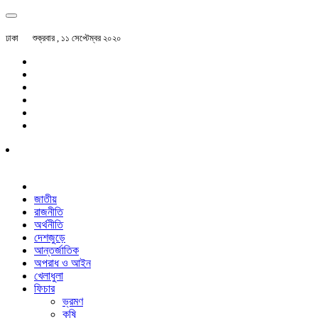
ঢাকা
শুক্রবার , ১১ সেপ্টেম্বর ২০২০
জাতীয়
রাজনীতি
অর্থনীতি
দেশজুড়ে
আন্তর্জাতিক
অপরাধ ও আইন
খেলাধুলা
ফিচার
ভ্রমণ
কৃষি