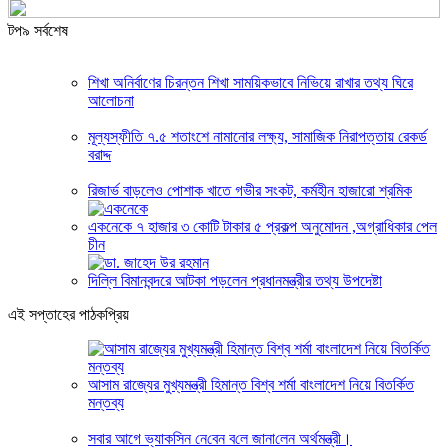
টপ৯ সর্বশেষ
শিখা অনির্বাণের চিরন্তন শিখা সাময়িকভাবে নিভিয়ে রাখার তথ্য ঘিরে
আলোচনা
মূল্যস্ফীতি ৭.৫ শতাংশে নামানোর লক্ষ্য, সামাজিক নিরাপত্তায় রেকর্ড
বরাদ্দ
রিজার্ভ বাড়লেও পোশাক খাতে গভীর সংকট, কর্মহীন হাজারো শ্রমিক
একনেকে ৭ হাজার ৩ কোটি টাকার ৫ প্রকল্প অনুমোদন ,অগ্রাধিকার পেল
চীন
দিল্লি বিমানবন্দরে আটকা পড়লেন প্রধানমন্ত্রীর তথ্য উপদেষ্টা
এই সপ্তাহের পাঠকপ্রিয়
আসাম রাজ্যের মুখ্যমন্ত্রী হিমান্ত বিশ্ব শর্মা বাংলাদেশ নিয়ে বিতর্কিত
মন্তব্য
সবার আগে ভ্যাক‌সিন নে‌বেন ব‌লে জানা‌লেন অর্থমন্ত্রী।