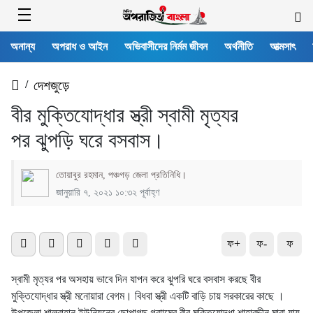
অনান্য
অপরাধ ও আইন
অভিবাসীদের নির্মম জীবন
অর্থনীতি
আত্মসাৎ
/
দেশজুড়ে
বীর মুক্তিযোদ্ধার স্ত্রী স্বামী মৃত্যর
পর ঝুপড়ি ঘরে বসবাস।
তোয়াবুর রহমান, পঞ্চগড় জেলা প্রতিনিধি।
জানুয়ারি ৭, ২০২১ ১০:৩২ পূর্বাহ্ণ
ফ+
ফ-
ফ
স্বামী মৃত্যর পর অসহায় ভাবে দিন যাপন করে ঝুপরি ঘরে বসবাস করছে বীর
মুক্তিযোদ্ধার স্ত্রী মনোয়ারা বেগম। বিধবা স্ত্রী একটি বাড়ি চায় সরকারের কাছে ।
উপজেলা শালবাহান ইউনিয়নের ছোপাগছ গ্রাামের বীর মুক্তিযোদ্ধা শাহাবুদ্দীন মারা যায়