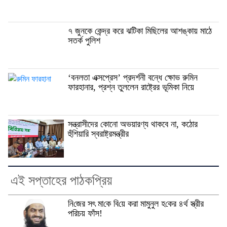
৭ জুনকে কেন্দ্র করে ঝটিকা মিছিলের আশঙ্কায় মাঠে
সতর্ক পুলিশ
‘বনলতা এক্সপ্রেস’ প্রদর্শনী বন্ধে ক্ষোভ রুমিন
ফারহানার, প্রশ্ন তুললেন রাষ্ট্রের ভূমিকা নিয়ে
সন্ত্রাসীদের কোনো অভয়ারণ্য থাকবে না, কঠোর
হুঁশিয়ারি স্বরাষ্ট্রমন্ত্রীর
এই সপ্তাহের পাঠকপ্রিয়
নি‌জের সৎ মা‌কে বি‌য়ে করা মামুনুল হ‌কের ৪র্থ স্ত্রীর
প‌রিচয় ফাঁস!