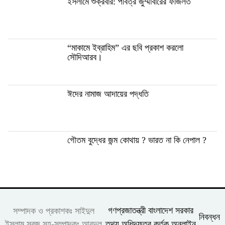
ইসলা‌মে শুক্রবার: প‌বিত্র জুম্মাবা‌রের ফ‌জিলত
“মাকামে ইব্রাহিম” এর ছবি প্রকাশ করলো
সৌ‌দিআরব।
ঈদের নামাজ আদায়ের পদ্ধতি
গৌতম বুদ্ধের জন্ম কোথায় ? ভারত না কি নেপাল ?
গণপ্রজাতন্ত্রী বাংলাদেশ সরকার
সম্পাদক ও প্রকাশকঃ সাইদুল
নিবন্ধন
তথ্য অধিদফতর কর্তৃক অনলাইন
ইসলাম সবুজ সহ-সম্পাদকঃ আবদুল