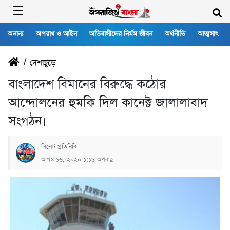
অনান্য
অপরাধ ও আইন
অভিবাসীদের নির্মম জীবন
অর্থনীতি
আত্মসাৎ
/
দেশজুড়ে
বাংলা‌দেশ বিমা‌নের বিরু‌দ্ধে‌‌ কঠোর
আন্দোলনের হুম‌কি ‌দিল কানেক্ট জালালাবাদ
সংগঠন।
‌সি‌লেট প্র‌তি‌নি‌ধি
আগস্ট ১৬, ২০২০ ১:১৯ অপরাহ্ণ