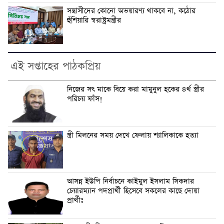
সন্ত্রাসীদের কোনো অভয়ারণ্য থাকবে না, কঠোর
হুঁশিয়ারি স্বরাষ্ট্রমন্ত্রীর
এই সপ্তাহের পাঠকপ্রিয়
নি‌জের সৎ মা‌কে বি‌য়ে করা মামুনুল হ‌কের ৪র্থ স্ত্রীর
প‌রিচয় ফাঁস!
স্ত্রী মিলনের সময় দেখে ফেলায় শ্যালিকাকে হত্যা
আসন্ন ইউপি নির্বাচনে কাইমুল ইসলাম সিকদার
চেয়ারম্যান পদপ্রার্থী হিসেবে সকলের কাছে দোয়া
প্রার্থীঃ