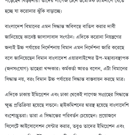
প‌ড়ে‌ছেন বিড়ম্বনায়। তাদের লাগেজ টেনে ডমেস্টিক টার্মিনালে যেতে
হচ্ছে যা করোনার ঝুঁকি বাড়াচ্ছে।
বাংলা‌দেশ বিমা‌নের এমন সিদ্ধান্ত অ‌বিল‌ম্বে বা‌তিল করার দাবী
জা‌নি‌য়ে‌ছে কানেক্ট জালালাবাদ সংগঠন। এদি‌কে করোনা নিয়ন্ত্রণের
জন্যই উচ্চ পর্যায়ের নির্দেশনায় বিমান এমন নির্দেশনা জারি করেছে
বলে জানিয়েছেন বিমান বাংলাদেশ এয়ারলাইন্সের উপ-মহাব্যবস্থাপক
(জনসংযোগ) তাহেরা খন্দকার। কর্মকর্তা আরও বলেন, এটা বিমানের
সিদ্ধান্ত নয়, বরং বিমান উচ্চ পর্যায়ের সিদ্ধান্ত বাস্তবায়ন করছে মাত্র।
এদিকে ঢাকায় ইমিগ্রেশন এবং ঢাকা থেকেই লাগেজ সংগ্রহের সিদ্ধান্তে
ক্ষুব্ধ প্রতিক্রিয়া হয়েছে লন্ডনে। হাইকমিশনের দ্বারস্থ হয়েছে বাংলাদেশি
বংশোদ্ভূতরা। তারা এ সিদ্ধান্তের পরিবর্তন চেয়েছেন। প্রয়োজনে
সিলেটে আইসোলেশন সেন্টার করার, তবুও তাদের ইমিগ্রেশন এবং