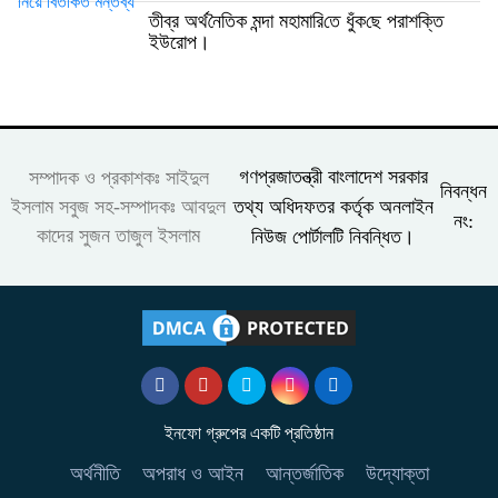
তীব্র অর্থ‌নৈ‌তিক মন্দা মহামা‌রি‌তে ধুঁক‌ছে পরাশ‌ক্তি
ইউরোপ।
গণপ্রজাতন্ত্রী বাংলাদেশ সরকার
সম্পাদক ও প্রকাশকঃ সাইদুল
নিবন্ধন
তথ্য অধিদফতর কর্তৃক অনলাইন
ইসলাম সবুজ সহ-সম্পাদকঃ আবদুল
নং:
কাদের সুজন তাজুল ইসলাম
নিউজ পোর্টালটি নিবন্ধিত।
ইনফো গ্রুপের একটি প্রতিষ্ঠান
অর্থনীতি
অপরাধ ও আইন
আন্তর্জাতিক
উদ্যোক্তা