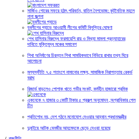
সার্জিও গোরের সফরে হঠাৎ পরিবর্তন, বাতিল নৈশভোজ: কূটনৈতিক মহলে
নানা জল্পনা
যুবলীগের প্যাডে আওয়ামী লীগের কমিটি বিলুপ্তির ঘোষণা
শেখ হাসিনার বিরুদ্ধে ফরমায়েশি রায় ও মিথ্যা মামলা প্রত্যাহারের
দাবিতে মুক্তিযুদ্ধ মঞ্চের সমাবেশ
শিখা অনির্বাণের চিরন্তন শিখা সাময়িকভাবে নিভিয়ে রাখার তথ্য ঘিরে
আলোচনা
মূল্যস্ফীতি ৭.৫ শতাংশে নামানোর লক্ষ্য, সামাজিক নিরাপত্তায় রেকর্ড
বরাদ্দ
রিজার্ভ বাড়লেও পোশাক খাতে গভীর সংকট, কর্মহীন হাজারো শ্রমিক
একনেকে ৭ হাজার ৩ কোটি টাকার ৫ প্রকল্প অনুমোদন ,অগ্রাধিকার পেল
চীন
প্রতিশোধ নয়, দেশ গঠনে মনোযোগ দেওয়ার আহ্বান প্রধানমন্ত্রীর
দুবাইয়ে আটক বেনজীর আহমেদকে ছেড়ে দেওয়া হয়েছে
/
রাজনীতি