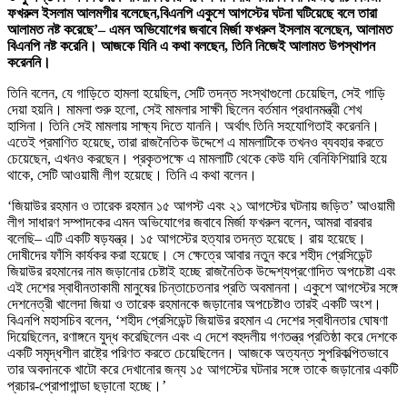
ফখরুল ইসলাম আলমগীর বলেছেন,বিএনপি একুশে আগস্টের ঘটনা ঘটিয়েছে বলে তারা
আলামত নষ্ট করেছে’– এমন অভিযোগের জবাবে মির্জা ফখরুল ইসলাম বলেছেন, আলামত
বিএনপি নষ্ট করেনি। আজকে যিনি এ কথা বলছেন, তিনি নিজেই আলামত উপস্থাপন
করেননি।
তিনি বলেন, যে গাড়িতে হামলা হয়েছিল, সেটি তদন্ত সংস্থাগুলো চেয়েছিল, সেই গাড়ি
দেয়া হয়নি। মামলা শুরু হলো, সেই মামলার সাক্ষী ছিলেন বর্তমান প্রধানমন্ত্রী শেখ
হাসিনা। তিনি সেই মামলায় সাক্ষ্য দিতে যাননি। অর্থাৎ তিনি সহযোগিতাই করেননি।
এতেই প্রমাণিত হয়েছে, তারা রাজনৈতিক উদ্দেশে এ মামলাটিকে তখনও ব্যবহার করতে
চেয়েছেন, এখনও করছেন। প্রকৃতপক্ষে এ মামলাটি থেকে কেউ যদি বেনিফিশিয়ারি হয়ে
থাকে, সেটি আওয়ামী লীগ হয়েছে। তিনি এ কথা বলেন।
‘জিয়াউর রহমান ও তারেক রহমান ১৫ আগস্ট এবং ২১ আগস্টের ঘটনায় জড়িত’ আওয়ামী
লীগ সাধারণ সম্পাদকের এমন অভিযোগের জবাবে মির্জা ফখরুল বলেন, আমরা বারবার
বলেছি– এটি একটি ষড়যন্ত্র। ১৫ আগস্টের হত্যার তদন্ত হয়েছে। রায় হয়েছে।
দোষীদের ফাঁসি কার্যকর করা হয়েছে। সে ক্ষেত্রে আবার নতুন করে শহীদ প্রেসিডেন্ট
জিয়াউর রহমানের নাম জড়ানোর চেষ্টাই হচ্ছে রাজনৈতিক উদ্দেশ্যপ্রণোদিত অপচেষ্টা এবং
এই দেশের স্বাধীনতাকামী মানুষের চিন্তাচেতনার প্রতি অবমাননা। একুশে আগস্টের সঙ্গে
দেশনেত্রী খালেদা জিয়া ও তারেক রহমানকে জড়ানোর অপচেষ্টাও তারই একটি অংশ।
বিএনপি মহাসচিব বলেন, ‘শহীদ প্রেসিডেন্ট জিয়াউর রহমান এ দেশের স্বাধীনতার ঘোষণা
দিয়েছিলেন, রণাঙ্গনে যুদ্ধ করেছিলেন এবং এ দেশে বহুদলীয় গণতন্ত্র প্রতিষ্ঠা করে দেশকে
একটি সমৃদ্ধশীল রাষ্ট্রে পরিণত করতে চেয়েছিলেন। আজকে অত্যন্ত সুপরিকল্পিতভাবে
তার অবদানকে খাটো করে দেখানোর জন্য ১৫ আগস্টের ঘটনার সঙ্গে তাকে জড়ানোর একটি
প্রচার-প্রোপাগান্ডা ছড়ানো হচ্ছে।’