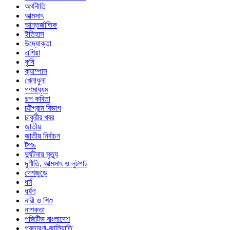
অর্থনীতি
আত্মসাৎ
আন্তর্জাতিক
ইতিহাস
উদ্যোক্তা
এশিয়া
কৃষি
ক্যাম্পাস
খেলাধুলা
গণমাধ্যম
গল্প ক‌বিতা
চট্টগ্রাম বিভাগ
চাকুরীর খবর
জাতীয়
জাতীয় নির্বাচন
টপ৯
দুর্ঘটনায় মৃত্যু
দূর্ণীতি, আত্মসাৎ ও লুটপাট
দেশজুড়ে
ধর্ম
ধর্ষণ
নারী ও শিশু
নাশকতা
পজিটিভ বাংলাদেশ
প্রতারণা-জালিয়াতি