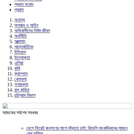
প্রধান সংবাদ
প্রবাস
অনান্য
অপরাধ ও আইন
অভিবাসীদের নির্মম জীবন
অর্থনীতি
আত্মসাৎ
আন্তর্জাতিক
ইতিহাস
উদ্যোক্তা
এশিয়া
কৃষি
ক্যাম্পাস
খেলাধুলা
গণমাধ্যম
গল্প ক‌বিতা
চট্টগ্রাম বিভাগ
আজকের সর্বশেষ সবখবর
দেশে ফিরেই জনগণের পাশে দাঁড়াতে চাই: বিদেশি সাংবাদিকদের সামনে
শেখ হাসিনা