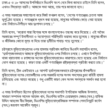
ঢাকা-৫ ও ১৮ আসনের উপনির্বাচনে বিএনপি অংশ নেবে কিনা জানতে চাইলে তিনি বলেন,
এখনও সিদ্ধান্ত হয়নি। আজকে সভা আছে, তার পরে জানানো হবে।
এ সময় সরকারের সমালোচনা করে মির্জা ফখরুল বলেন, ‘দেশের গণতন্ত্রের চেতনা আজ
ভূলুণ্ঠিত হয়েছে। গণতন্ত্রকে ধ্বংস করা হয়েছে, মানুষের অধিকার কেড়ে নেয়া হয়েছে
এবং নির্যাতন-নিপীড়ন আর দুঃশাসন চলছে।’
তিনি বলেন, ‘করোনা সারা বিশ্বের সঙ্গে বাংলাদেশকেও তছনছ করে দিয়েছে। এই অবৈধ
সরকারের সম্পূর্ণ উদাসীনতা ও অযোগ্যতা পরিস্থিতি ভয়াবহ করে তুলেছে। মানুষের জীবন
ও জীবিকার কোনো মূল্য না দিয়ে তারা দুর্নীতির পাহাড় গড়ে তুলেছে।’
চট্টগ্রামে মুক্তিযোদ্ধাদের ওপর হামলার প্রতিবাদ জানিয়ে বিএনপি মহাসচিব বলেন,
‘দুর্ভাগ্যজনকভাবে আজকে মুক্তিযোদ্ধাদের ওপর নির্যাতন চলছে। এখানে উপস্থিত
থাকা খ্যাতনামা ও রণাঙ্গনের অনেক মুক্তিযোদ্ধাকেও কারাগারে যেতে হয়েছে এবং নির্যাতন
ভোগ করতে হয়েছে। কারণ তারা একটি গণতান্ত্রিক রাষ্ট্রব্যবস্থা প্রতিষ্ঠা করতে চায়।’
তিনি বলেন, ঠিক একইভাবে ২৪ আগস্ট দুর্ভাগ্যজনকভাবে চট্টগ্রামের বাঁশখালীতে
মুক্তিযোদ্ধা দলের নেতাকর্মীদের ওপর সরকারি দলের সংসদ সদস্যের গুন্ডা বাহিনী হামলা
চালিয়েছে এবং আহত করেছে। শুধু একটিই কারণ কেন সংসদ সদস্যকে সমর্থন করা হলো
না।
এ সময় উপস্থিত ছিলেন মুক্তিযোদ্ধা দলের সভাপতি ইশতিয়াক আজিজ উলফাত,
সাধারণ সম্পাদক সাদেক আহমদ খান, বিএনপির ভাইস চেয়ারম্যান মেজর (অব.) হাফিজ
উদ্দিন আহমেদ বীর বিক্রম, বিএনপির মুক্তিযোদ্ধাবিষয়ক সম্পাদক লেফটেন্যান্ট কর্নেল
(অব.) জয়নাল আবেদীন প্রমুখ।