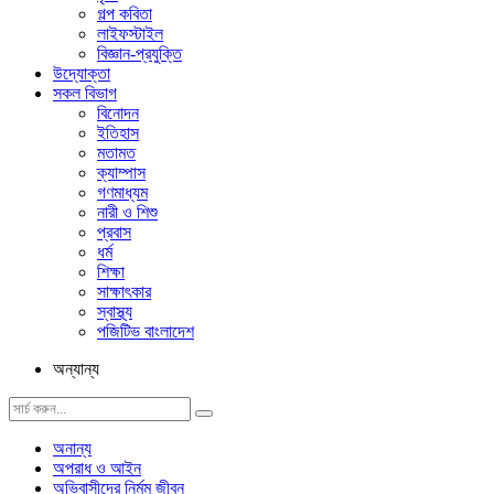
গল্প ক‌বিতা
লাইফস্টাইল
বিজ্ঞান-প্রযুক্তি
উদ্যোক্তা
সকল বিভাগ
বিনোদন
ইতিহাস
মতামত
ক্যাম্পাস
গণমাধ্যম
নারী ও শিশু
প্রবাস
ধর্ম
শিক্ষা
সাক্ষাৎকার
স্বাস্থ্য
পজিটিভ বাংলাদেশ
অন্যান্য
অনান্য
অপরাধ ও আইন
অভিবাসীদের নির্মম জীবন