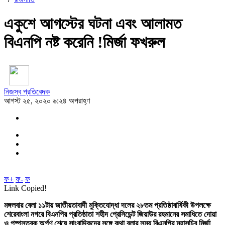
একুশে আগস্টের ঘটনা এবং আলামত
বিএনপি নষ্ট করেনি !মির্জা ফখরুল
নিজস্ব প্রতিবেদক
আগস্ট ২৫, ২০২০ ৬:২৪ অপরাহ্ণ
ফ+
ফ-
ফ
Link Copied!
মঙ্গলবার বেলা ১১টায় জাতীয়তাবাদী মুক্তিযোদ্ধা দলের ২৮তম প্রতিষ্ঠাবার্ষিকী উপলক্ষে
শেরেবাংলা নগরে বিএনপির প্রতিষ্ঠাতা শহীদ প্রেসিডেন্ট জিয়াউর রহমানের সমাধিতে দোয়া
ও পুষ্পস্তবক অর্পণ শেষে সাংবাদিকদের সঙ্গে কথা বলার সময় বিএনপির মহাসচিব মির্জা