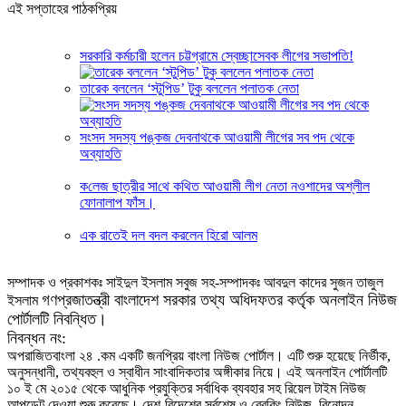
এই সপ্তাহের পাঠকপ্রিয়
সরকারি কর্মচারী হলেন চট্টগ্রামে স্বেচ্ছাসেবক লীগের সভাপতি!
তারেক বললেন ‘স্টুপিড’ টুকু বললেন পলাতক নেতা
সংসদ সদস্য পঙ্কজ দেবনাথকে আওয়ামী লীগের সব পদ থেকে
অব্যাহতি
ক‌লেজ ছাত্রীর সা‌থে ক‌থিত আওয়ামী লীগ নেতা নওশাদের অশ্লীল
ফোনালাপ ফাঁস।
এক রাতেই দল বদল করলেন হিরো আলম
সম্পাদক ও প্রকাশকঃ সাইদুল ইসলাম সবুজ সহ-সম্পাদকঃ আবদুল কাদের সুজন তাজুল
গণপ্রজাতন্ত্রী বাংলাদেশ সরকার তথ্য অধিদফতর কর্তৃক অনলাইন নিউজ
ইসলাম
পোর্টালটি নিবন্ধিত।
নিবন্ধন নং:
অপরাজিতবাংলা ২৪ .কম একটি জনপ্রিয় বাংলা নিউজ পোর্টাল। এটি শুরু হয়েছে নির্ভীক,
অনুসন্ধানী, তথ্যবহুল ও স্বাধীন সাংবাদিকতার অঙ্গীকার নিয়ে। এই অনলাইন পোর্টালটি
১০ ই মে ২০১৫ থেকে আধুনিক প্রযুক্তির সর্বাধিক ব্যবহার সহ রিয়েল টাইম নিউজ
আপডেট দেওয়া শুরু করেছে। দেশ-বিদেশের সর্বশেষ ও ব্রেকিং নিউজ, বিনোদন,