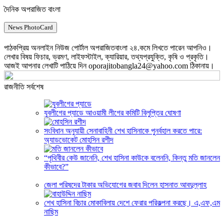
দৈনিক অপরাজিত বাংলা
News PhotoCard
পাঠকপ্রিয় অনলাইন নিউজ পোর্টাল অপরাজিতবাংলা ২৪.কমে লিখতে পারেন আপনিও।
লেখার বিষয় ফিচার, ভ্রমণ, লাইফস্টাইল, ক্যারিয়ার, তথ্যপ্রযুক্তি, কৃষি ও প্রকৃতি।
আজই আপনার লেখাটি পাঠিয়ে দিন oporajitobangla24@yahoo.com ঠিকানায়।
রাজনীতি সর্বশেষ
যুবলীগের প্যাডে আওয়ামী লীগের কমিটি বিলুপ্তির ঘোষণা
সংবিধান অনুযায়ী সেনাবাহিনী শেখ হাসিনাকে পুনর্বহাল করতে পারে:
অ্যাডভোকেট মোহসিন রশীদ
“পৃথিবীর কেউ জানেনি, শেখ হাসিনা কাউকে বলেননি, কিন্তু মতি জানলেন
কীভাবে?”
জেলা পরিষদের টাকার অভিযোগের জবাব দিলেন হাসনাত আবদুল্লাহ
শেখ হাসিনা বিচার মোকাবিলায় দেশে ফেরার পরিকল্পনা করছে। এ,এফ,এম
নাছিম