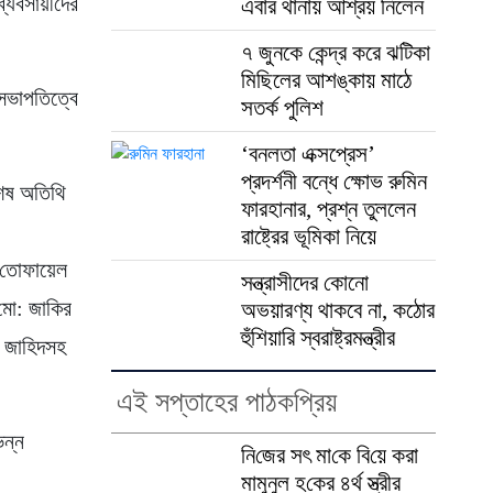
ব্যবসায়ীদের
এবার থানায় আশ্রয় নিলেন
৭ জুনকে কেন্দ্র করে ঝটিকা
মিছিলের আশঙ্কায় মাঠে
 সভাপতিত্বে
সতর্ক পুলিশ
‘বনলতা এক্সপ্রেস’
প্রদর্শনী বন্ধে ক্ষোভ রুমিন
শেষ অতিথি
ফারহানার, প্রশ্ন তুললেন
রাষ্ট্রের ভূমিকা নিয়ে
র তোফায়েল
সন্ত্রাসীদের কোনো
 মো: জাকির
অভয়ারণ্য থাকবে না, কঠোর
হুঁশিয়ারি স্বরাষ্ট্রমন্ত্রীর
া জাহিদসহ
এই সপ্তাহের পাঠকপ্রিয়
িন্ন
নি‌জের সৎ মা‌কে বি‌য়ে করা
মামুনুল হ‌কের ৪র্থ স্ত্রীর