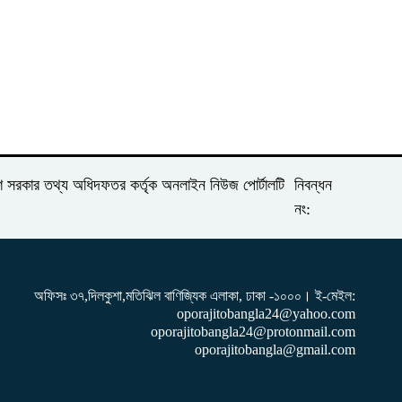
দেশ সরকার তথ্য অধিদফতর কর্তৃক অনলাইন নিউজ পোর্টালটি
নিবন্ধন
নং:
অফিসঃ ৩৭,দিলকুশা,মতিঝিল বাণিজ্যিক এলাকা, ঢাকা -১০০০। ই-‌মেইল:
oporajitobangla24@yahoo.com
oporajitobangla24@protonmail.com
oporajitobangla@gmail.com