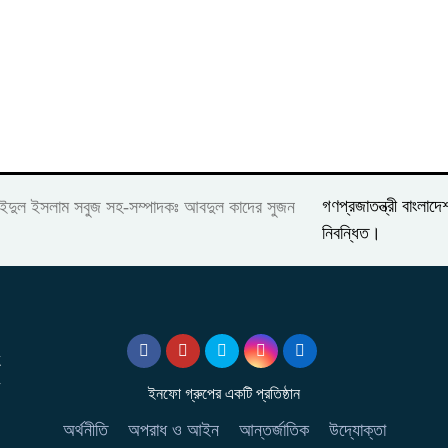
গণপ্রজাতন্ত্রী বাংলা
াইদুল ইসলাম সবুজ সহ-সম্পাদকঃ আবদুল কাদের সুজন
নিবন্ধিত।
ং
ইনফো গ্রুপের একটি প্রতিষ্ঠান
অর্থনীতি
অপরাধ ও আইন
আন্তর্জাতিক
উদ্যোক্তা