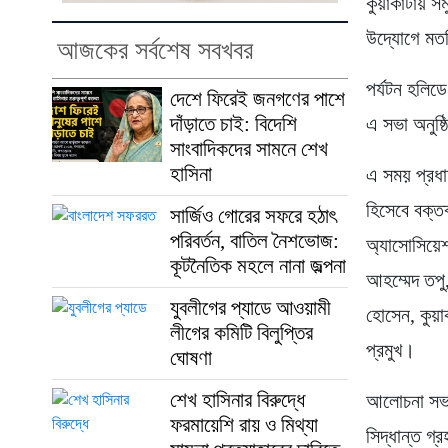
কুয়াকাটায় সম
উদ্যোগে মতব
আজকের সর্বশেষ সবখবর
পর্যটন হলিড
দেশে ফিরেই জনগণের পাশে
দাঁড়াতে চাই: বিদেশি
এ সভা অনুষ্
সাংবাদিকদের সামনে শেখ
হাসিনা
এ সময় প্রধা
হিসেবে বক্তব
সার্জিও গোরের সফরে হঠাৎ
পরিবর্তন, বাতিল নৈশভোজ:
অ্যাসোসিয়েশ
কূটনৈতিক মহলে নানা জল্পনা
আহম্মেদ তপু,
যুবলীগের প্যাডে আওয়ামী
হোসেন, কুয়া
লীগের কমিটি বিলুপ্তির
প্রমুখ।
ঘোষণা
শেখ হাসিনার বিরুদ্ধে
আলোচনা সভায়
ফরমায়েশি রায় ও মিথ্যা
সিদ্ধান্ত গ্