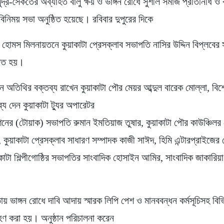
ুদ্র-সৈকতের অব্যাহত বালু ক্ষয় ও ভাঙ্গন রোধে সুশীল সমাজ প্রতিনিধি ও 
িনিময় সভা অনুষ্ঠিত হয়েছে। রবিবার দুপুরের দিকে
ে হোমস মিলনায়তনে কুয়াকাটা প্রেসক্লাব সভাপতি নাসির উদ্দিন বিপ্লবের
ঠিত হয়।
ন অতিথির বক্তব্য রাখেন কুয়াকাটা পৌর মেয়র আব্দুল বারেক মোল্লা, বি
্য দেন কুয়াকাটা ট্যুর অপারেটর
নের (টোয়াক) সভাপতি রুমান ইমতিয়াজ তুষার, কুয়াকাটা পৌর কাউঞ্চিল
 কুয়াকাটা প্রেসক্লাব সাধারণ সম্পাদক কাজী সাঈদ, হিমি এন্টারপ্রাইজের
কাটা শিল্পীগোষ্ঠির সভাপতির সাংবাদিক হোসাইন আমির, সাংবাদিক জাকারিয়
 ভাঙ্গন রোধে দাবি আদায় স্মারক লিপি পেশ ও মানববন্ধন কর্মসূচিসহ বিভ
রহণ করা হয়। অনুষ্ঠান পরিচালনা করেন