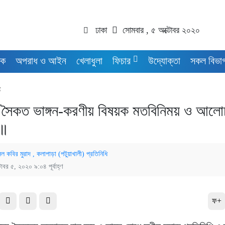
ঢাকা
সোমবার , ৫ অক্টোবর ২০২০
িক
অপরাধ ও আইন
খেলাধুলা
ফিচার
উদ্যোক্তা
সকল বিভা
ে
া সৈকত ভাঙ্গন-করণীয় বিষয়ক মতবিনিময় ও আলো
 ॥
েল কবির মুরাদ , কলাপাড়া (পটুয়াখালী) প্রতিনিধি
টোবর ৫, ২০২০ ৯:০৪ পূর্বাহ্ণ
ফ+