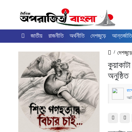
জাতীয়
রাজনীতি
অর্থনীতি
দেশজুড়ে
আন্তর্জাত
/
দেশজুড়
কুয়াকাট
অনুষ্ঠিত
রাস
অক্