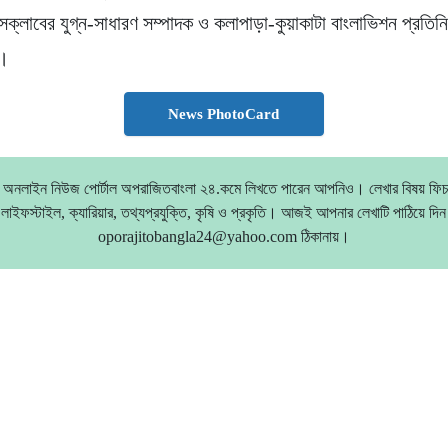
েসক্লাবের যুগ্ন-সাধারণ সম্পাদক ও কলাপাড়া-কুয়াকাটা বাংলাভিশন প্রতিন
ন।
News PhotoCard
য় অনলাইন নিউজ পোর্টাল অপরাজিতবাংলা ২৪.কমে লিখতে পারেন আপনিও। লেখার বিষয় ফিচা
লাইফস্টাইল, ক্যারিয়ার, তথ্যপ্রযুক্তি, কৃষি ও প্রকৃতি। আজই আপনার লেখাটি পাঠিয়ে দিন
oporajitobangla24@yahoo.com ঠিকানায়।