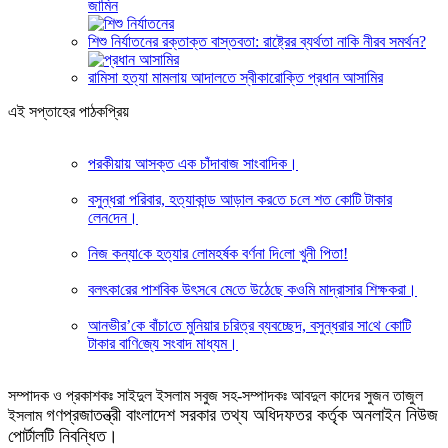
জামিন
শিশু নির্যাতনের রক্তাক্ত বাস্তবতা: রাষ্ট্রের ব্যর্থতা নাকি নীরব সমর্থন?
রামিসা হত্যা মামলায় আদালতে স্বীকারোক্তি প্রধান আসামির
এই সপ্তাহের পাঠকপ্রিয়
পরকীয়ায় আসক্ত এক চাঁদাবাজ সাংবাদিক।
বসুন্ধরা প‌রিবার, হত্যাকান্ড আড়াল কর‌তে চ‌লে শত কো‌টি টাকার
লেন‌দেন।
নিজ কন্যা‌কে হত্যার লে‌ামহর্ষক বর্ণনা দি‌লো খুনী পিতা!
বলৎকা‌রের পাশ‌বিক উৎস‌বে মে‌তে উঠে‌ছে কও‌মি মাদ্রাসার শিক্ষকরা।
আনভী‌র’‌কে বাঁচা‌তে মু‌নিয়ার চ‌রিত্র ব্যবচ্ছেদ, বসুন্ধরার সা‌থে কো‌টি
টাকার বা‌ণি‌জ্যে সংবাদ মাধ্যম।
সম্পাদক ও প্রকাশকঃ সাইদুল ইসলাম সবুজ সহ-সম্পাদকঃ আবদুল কাদের সুজন তাজুল
গণপ্রজাতন্ত্রী বাংলাদেশ সরকার তথ্য অধিদফতর কর্তৃক অনলাইন নিউজ
ইসলাম
পোর্টালটি নিবন্ধিত।