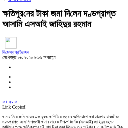
ক্ষ‌তিপূর‌নের টাকা জমা দি‌লেন দণ্ডপ্রাপ্ত
আসামি এসআই জাহিদুর রহমান
নি‌জেস্ব প্র‌তি‌বেদন
সেপ্টেম্বর ১৬, ২০২০ ৮:০৯ অপরাহ্ণ
ফ+
ফ-
ফ
Link Copied!
থানায় নিয়ে জনি নামের এক যুবককে পিটিয়ে হত্যার অভিযোগে করা মামলায় যাবজ্জীবন
দণ্ডপ্রাপ্ত আসামি পল্লবী থানার সাবেক উপ-পরিদর্শক (এসআই) জাহিদুর রহমান
জাহিদের পক্ষে ক্ষতিপূরণের দুই লাখ টাকা জমা দিয়েছে তার পরিবার। এ ক্ষতিপূরণের টাকা