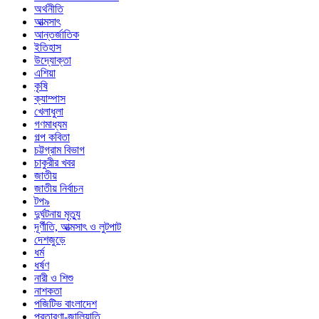
অর্থনীতি
আত্মসাৎ
আন্তর্জাতিক
ইতিহাস
উদ্যোক্তা
এশিয়া
কৃষি
ক্যাম্পাস
খেলাধুলা
গণমাধ্যম
গল্প ক‌বিতা
চট্টগ্রাম বিভাগ
চাকুরীর খবর
জাতীয়
জাতীয় নির্বাচন
টপ৯
দুর্ঘটনায় মৃত্যু
দূর্ণীতি, আত্মসাৎ ও লুটপাট
দেশজুড়ে
ধর্ম
ধর্ষণ
নারী ও শিশু
নাশকতা
পজিটিভ বাংলাদেশ
প্রতারণা-জালিয়াতি