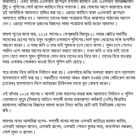
কারাগারে। একই থানার এএসআই রাশেদুল ইসলাম জামিনে এবং এএসআই কামরুজ্জামান
মিন্টু ও পুলিশের সোর্স রাসেল জামিনে নিয়ে পলাতক। রায় ঘোষণার আগে কারাগারে থাকা
দুই আসামিকে আদালতে হাজির করা হয়। এছাড়া জামিনে থাকা এএসআই রাশেদুল
আদালতে হাজির হন। আদালত তাদের সাজা পরোয়ানা দিয়ে কারাগারে পাঠানোর আদেশ
দেন। এছাড়া পলাতক দুজনের বিরুদ্ধে সাজা পরোয়ানা জারি করেন আদালত।
মামলা সূত্রে জানা যায়, ২০১৪ সালের ৮ ফেব্রুয়ারি মিরপুর-১১ নম্বর সেক্টরে স্থানীয়
সাদেকের ছেলের গায়ে হলুদ অনুষ্ঠান চলাকালে পুলিশের সোর্স সুমন মেয়েদের সঙ্গে অশালীন
আচরণ করেন। এ সময় জনি ও তার ভাই সুমনকে চলে যেতে বলেন। সুমন চলে গেলেও
পরদিন এসে আবার আগের মতো আচরণ করতে থাকেন। তখন জনি ও তার ভাই তাকে
চলে যেতে বললে সুমন পু্লিশকে ফোন করে তাদের ধরে নিয়ে যান। তাদের নিয়ে যাওয়ার
সময় এলাকার লোকজন ধাওয়া দিলে পুলিশ গুলি ছোড়ে।
পরে থানায় নিয়ে জনিকে নির্যাতন করা হয়। একপর্যায়ে জনির অবস্থা খারাপ হলে ন্যাশনাল
হাসপাতালে ভর্তি করা হয়। পরবর্তীতে অবস্থা আরও খারাপ হওয়ায় ঢাকা মেডিকেল কলেজ
(ঢামেক) হাসপাতালে নিলে কর্তব্যরত চিকিৎসক তাকে মৃত ঘোষণা করেন।
ওই ঘটনায় ২০১৪ সালের ৭ আগস্ট ঢাকা মহানগর দায়রা জজ আদালতে নির্যাতন ও পুলিশ
হেফাজতে মৃত্যু (নিবারণ) আইনে পল্লবী থানার ভারপ্রাপ্ত কর্মকর্তা (ওসি) জিয়াউর
রহমানসহ আটজনের বিরুদ্ধে মামলা করেন নিহত জনির ছোট ভাই ইমতিয়াজ হোসেন
রকি।
মামলার অন্য আসামিরা হলেন- পল্লবী থানার সাবেক এসআই জাহিদুর রহমান জাহিদ,
এসআই আবদুল বাতেন, এসআই রাশেদ, এসআই শোভন কুমার সাহা, কনস্টেবল নজরুল,
সোর্স সুমন ও রাসেল।