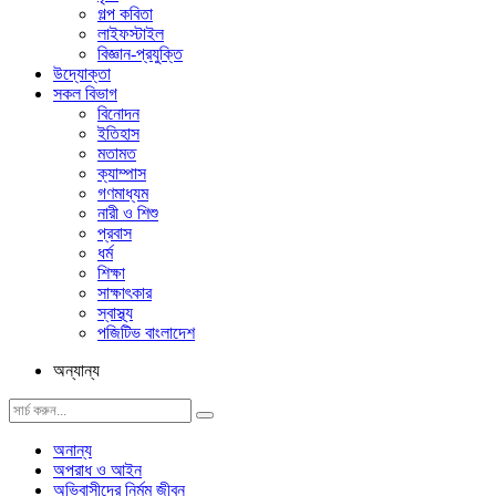
গল্প ক‌বিতা
লাইফস্টাইল
বিজ্ঞান-প্রযুক্তি
উদ্যোক্তা
সকল বিভাগ
বিনোদন
ইতিহাস
মতামত
ক্যাম্পাস
গণমাধ্যম
নারী ও শিশু
প্রবাস
ধর্ম
শিক্ষা
সাক্ষাৎকার
স্বাস্থ্য
পজিটিভ বাংলাদেশ
অন্যান্য
অনান্য
অপরাধ ও আইন
অভিবাসীদের নির্মম জীবন