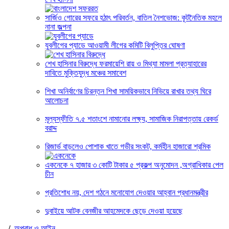
সার্জিও গোরের সফরে হঠাৎ পরিবর্তন, বাতিল নৈশভোজ: কূটনৈতিক মহলে
নানা জল্পনা
যুবলীগের প্যাডে আওয়ামী লীগের কমিটি বিলুপ্তির ঘোষণা
শেখ হাসিনার বিরুদ্ধে ফরমায়েশি রায় ও মিথ্যা মামলা প্রত্যাহারের
দাবিতে মুক্তিযুদ্ধ মঞ্চের সমাবেশ
শিখা অনির্বাণের চিরন্তন শিখা সাময়িকভাবে নিভিয়ে রাখার তথ্য ঘিরে
আলোচনা
মূল্যস্ফীতি ৭.৫ শতাংশে নামানোর লক্ষ্য, সামাজিক নিরাপত্তায় রেকর্ড
বরাদ্দ
রিজার্ভ বাড়লেও পোশাক খাতে গভীর সংকট, কর্মহীন হাজারো শ্রমিক
একনেকে ৭ হাজার ৩ কোটি টাকার ৫ প্রকল্প অনুমোদন ,অগ্রাধিকার পেল
চীন
প্রতিশোধ নয়, দেশ গঠনে মনোযোগ দেওয়ার আহ্বান প্রধানমন্ত্রীর
দুবাইয়ে আটক বেনজীর আহমেদকে ছেড়ে দেওয়া হয়েছে
/
অপরাধ ও আইন