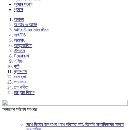
প্রধান সংবাদ
প্রবাস
অনান্য
অপরাধ ও আইন
অভিবাসীদের নির্মম জীবন
অর্থনীতি
আত্মসাৎ
আন্তর্জাতিক
ইতিহাস
উদ্যোক্তা
এশিয়া
কৃষি
ক্যাম্পাস
খেলাধুলা
গণমাধ্যম
গল্প ক‌বিতা
চট্টগ্রাম বিভাগ
আজকের সর্বশেষ সবখবর
দেশে ফিরেই জনগণের পাশে দাঁড়াতে চাই: বিদেশি সাংবাদিকদের সামনে
শেখ হাসিনা