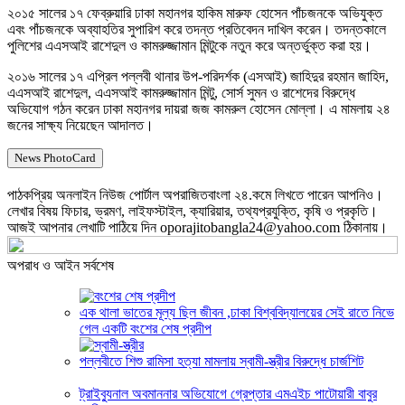
২০১৫ সালের ১৭ ফেব্রুয়ারি ঢাকা মহানগর হাকিম মারুফ হোসেন পাঁচজনকে অভিযুক্ত
এবং পাঁচজনকে অব্যাহতির সুপারিশ করে তদন্ত প্রতিবেদন দাখিল করেন। তদন্তকালে
পুলিশের এএসআই রাশেদুল ও কামরুজ্জামান মিন্টুকে নতুন করে অন্তর্ভুক্ত করা হয়।
২০১৬ সালের ১৭ এপ্রিল পল্লবী থানার উপ-পরিদর্শক (এসআই) জাহিদুর রহমান জাহিদ,
এএসআই রাশেদুল, এএসআই কামরুজ্জামান মিন্টু, সোর্স সুমন ও রাশেদের বিরুদ্ধে
অভিযোগ গঠন করেন ঢাকা মহানগর দায়রা জজ কামরুল হোসেন মোল্লা। এ মামলায় ২৪
জনের সাক্ষ্য নিয়েছেন আদালত।
News PhotoCard
পাঠকপ্রিয় অনলাইন নিউজ পোর্টাল অপরাজিতবাংলা ২৪.কমে লিখতে পারেন আপনিও।
লেখার বিষয় ফিচার, ভ্রমণ, লাইফস্টাইল, ক্যারিয়ার, তথ্যপ্রযুক্তি, কৃষি ও প্রকৃতি।
আজই আপনার লেখাটি পাঠিয়ে দিন oporajitobangla24@yahoo.com ঠিকানায়।
অপরাধ ও আইন সর্বশেষ
এক থালা ভাতের মূল্য ছিল জীবন ,ঢাকা বিশ্ববিদ্যালয়ের সেই রাতে নিভে
গেল একটি বংশের শেষ প্রদীপ
পল্লবীতে শিশু রামিসা হত্যা মামলায় স্বামী-স্ত্রীর বিরুদ্ধে চার্জশিট
ট্রাইব্যুনাল অবমাননার অভিযোগে গ্রেপ্তার এমএইচ পাটোয়ারী বাবুর