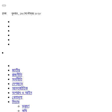
ঢাকা
বুধবার , ১৬ সেপ্টেম্বর ২০২০
জাতীয়
রাজনীতি
অর্থনীতি
দেশজুড়ে
আন্তর্জাতিক
অপরাধ ও আইন
খেলাধুলা
ফিচার
ভ্রমণ
কৃষি