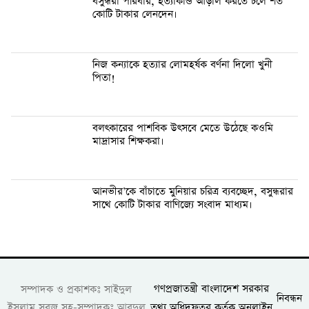
বসুন্ধরা প‌রিবার, হত্যাকান্ড আড়াল কর‌তে চ‌লে শত
কো‌টি টাকার লেন‌দেন।
নিজ কন্যা‌কে হত্যার লে‌ামহর্ষক বর্ণনা দি‌লো খুনী
পিতা!
বলৎকা‌রের পাশ‌বিক উৎস‌বে মে‌তে উঠে‌ছে কও‌মি
মাদ্রাসার শিক্ষকরা।
আনভী‌র’‌কে বাঁচা‌তে মু‌নিয়ার চ‌রিত্র ব্যবচ্ছেদ, বসুন্ধরার
সা‌থে কো‌টি টাকার বা‌ণি‌জ্যে সংবাদ মাধ্যম।
গণপ্রজাতন্ত্রী বাংলাদেশ সরকার
সম্পাদক ও প্রকাশকঃ সাইদুল
নিবন্ধন
তথ্য অধিদফতর কর্তৃক অনলাইন
ইসলাম সবুজ সহ-সম্পাদকঃ আবদুল