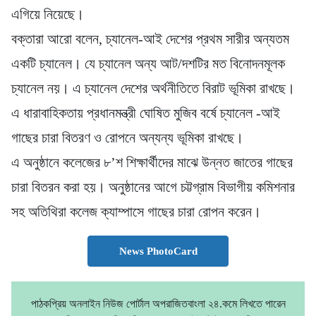
এগিয়ে নিয়েছে।
বক্তারা আরো বলেন, চ্যানেল-আই দেশের প্রথম সারীর অন্যতম
একটি চ্যানেল। যে চ্যানেল অন্য আট/দশটির মত বিনোদনমূলক
চ্যানেল নয়। এ চ্যানেল দেশের অর্থনীতিতে বিরাট ভূমিকা রাখছে।
এ ধারাবাহিকতায় প্রধানমন্ত্রী ঘোষিত মুজিব বর্ষে চ্যানেল -আই
গাছের চারা বিতরণ ও রোপনে অন্যন্য ভূমিকা রাখছে।
এ অনুষ্ঠানে কলেজের ৮’শ শিক্ষার্থীদের মাঝে উন্নত জাতের গাছের
চারা বিতরন করা হয়। অনুষ্ঠানের আগে চট্টগ্রাম বিভাগীয় কমিশনার
সহ অতিথিরা কলেজ ক্যাম্পাসে গাছের চারা রোপন করেন।
News PhotoCard
পাঠকপ্রিয় অনলাইন নিউজ পোর্টাল অপরাজিতবাংলা ২৪.কমে লিখতে পারেন