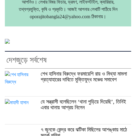
আপনিও। লেখার বিষয় ফিচার, ভ্রমণ, লাইফস্টাইল, ক্যারিয়ার,
তথ্যপ্রযুক্তি, কৃষি ও প্রকৃতি। আজই আপনার লেখাটি পাঠিয়ে দিন
oporajitobangla24@yahoo.com ঠিকানায়।
দেশজুড়ে সর্বশেষ
শেখ হাসিনার বিরুদ্ধে ফরমায়েশি রায় ও মিথ্যা মামলা
প্রত্যাহারের দাবিতে মুক্তিযুদ্ধ মঞ্চের সমাবেশ
যে সন্ত্রাসী বলেছিলেন ‘থানা পুড়িয়ে দিয়েছি’, তিনিই
এবার থানায় আশ্রয় নিলেন
৭ জুনকে কেন্দ্র করে ঝটিকা মিছিলের আশঙ্কায় মাঠে
সতর্ক পুলিশ