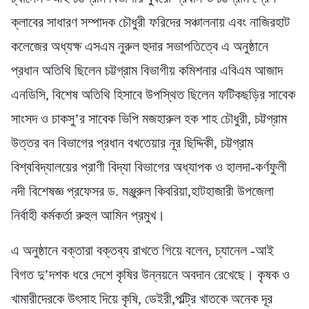
ক্লাবের সাধারণ সম্পাদক চৌধুরী ফরিদের সঞ্চালনায় এবং নাজিরহাট
কলেজের অধ্যক্ষ এসএম নুরুল হুদার সভাপতিত্বে এ অনুষ্ঠানে
প্রধান অতিথি ছিলেন চট্টগ্রাম বিভাগীয় কমিশনার এবিএম আজাদ
এনডিসি, বিশেষ অতিথি হিসাবে উপস্থিত ছিলেন ফটিকছড়ির সাবেক
সাংসদ ও চাকসু’র সাবেক ভিপি মজহারুল হক শাহ চৌধুরী, চট্টগ্রাম
উত্তর বন বিভাগের প্রধান বখতেয়ার নূর ছিদ্দিকী, চট্টগ্রাম
বিশ্ববিদ্যালয়ের প্রাণী বিদ্যা বিভাগের অধ্যাপক ও হালদা-কর্ণফুলী
নদী বিশেষজ্ঞ প্রফেসর ড. মঞ্জুরুল কিবরিয়া,হাটহাজারী উপজেলা
নির্বাহী কর্মকর্তা রুহুল আমিন প্রমুখ।
এ অনুষ্ঠানে বক্তারা বক্তব্য রাখতে গিয়ে বলেন, চ্যানেল -আই
বিগত দু’দশক ধরে দেশে কৃষির উন্নয়নে অবদান রেখেছে। কৃষক ও
খামারীদেরকে উৎসাহ দিয়ে কৃষি, ডেইরী,পল্ট্রি খাতকে অনেক দূর