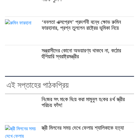
‘বনলতা এক্সপ্রেস’ প্রদর্শনী বন্ধে ক্ষোভ রুমিন
ফারহানার, প্রশ্ন তুললেন রাষ্ট্রের ভূমিকা নিয়ে
সন্ত্রাসীদের কোনো অভয়ারণ্য থাকবে না, কঠোর
হুঁশিয়ারি স্বরাষ্ট্রমন্ত্রীর
এই সপ্তাহের পাঠকপ্রিয়
নি‌জের সৎ মা‌কে বি‌য়ে করা মামুনুল হ‌কের ৪র্থ স্ত্রীর
প‌রিচয় ফাঁস!
স্ত্রী মিলনের সময় দেখে ফেলায় শ্যালিকাকে হত্যা