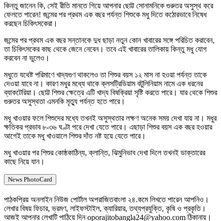
কিন্তু জানেন কি, সেই রীতি মানতে গিয়ে আপনার ছোট্ট সোনামনিকে গুরুতর অসুস্থ করে
ফেলতে পারেন! জন্মের পর প্রথম এক বছর পর্যন্ত শিশুকে মধু দিতে কঠোরভাবে নিষেধ
করছেন চিকিৎসকেরা।
জন্মের পর প্রথম এক বছর সন্তানকে দুধ ছাড়া নতুন কোন খাবারের সঙ্গে পরিচিত করাবেন,
তা চিকিৎসকের কাছ থেকে জেনে নেবেন। তবে এই খাবারের তালিকায় কিন্তু মধু যোগ
করবেন না ভুলেও।
মধুতে যথেষ্ট পরিমাণে খাদ্যগুণ থাকলেও তা শিশুর বয়স ১২ মাস না হওয়া পর্যন্ত তাকে
দেওয়া যাবে না। কারণ মধুর মধ্যে থাকে ক্লসট্রিডিয়াম বটুলিনিয়াম নামে এক ধরনের
ব্যাকটেরিয়া। ছোট্ট শিশুর ক্ষেত্রে এটি খাদ্য বিষক্রিয়া সৃষ্টি করতে পারে। যার থেকে শিশুর
গুরুতর অসুস্থতা এমনকি মৃত্যু পর্যন্ত হতে পারে।
মধু খাওয়ার ফলে শিশুদের মধ্যে তখনই অসুস্থতার লক্ষণ অনেক সময় দেখা যায় না। মধুর
ক্ষতিকর প্রভাব ৮-৩৬ ঘণ্টা পরে দেখা যেতে পারে। এছাড়া শিশুর বয়স এক বছর হওয়ার
আগেই তাকে মধু খাওয়ালে শিশুর দাঁত নষ্ট হয়ে যেতে পারে।
মধু খাওয়ার পর শিশুর কোষ্ঠকাঠিন্য, ক্লান্তি, ঝিমুনিভাব দেখা দিলে তখনই ডাক্তারের
কাছে নিয়ে যান।
News PhotoCard
পাঠকপ্রিয় অনলাইন নিউজ পোর্টাল অপরাজিতবাংলা ২৪.কমে লিখতে পারেন আপনিও।
লেখার বিষয় ফিচার, ভ্রমণ, লাইফস্টাইল, ক্যারিয়ার, তথ্যপ্রযুক্তি, কৃষি ও প্রকৃতি।
আজই আপনার লেখাটি পাঠিয়ে দিন oporajitobangla24@yahoo.com ঠিকানায়।