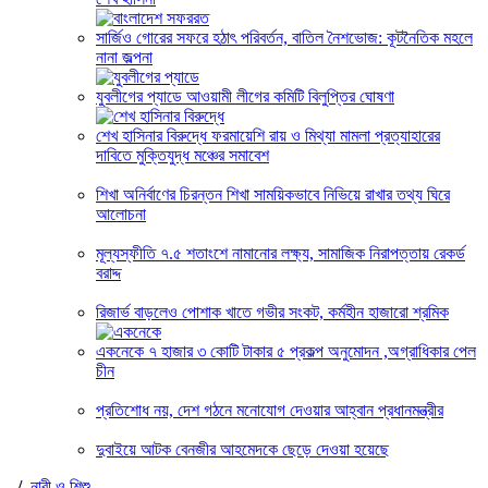
সার্জিও গোরের সফরে হঠাৎ পরিবর্তন, বাতিল নৈশভোজ: কূটনৈতিক মহলে
নানা জল্পনা
যুবলীগের প্যাডে আওয়ামী লীগের কমিটি বিলুপ্তির ঘোষণা
শেখ হাসিনার বিরুদ্ধে ফরমায়েশি রায় ও মিথ্যা মামলা প্রত্যাহারের
দাবিতে মুক্তিযুদ্ধ মঞ্চের সমাবেশ
শিখা অনির্বাণের চিরন্তন শিখা সাময়িকভাবে নিভিয়ে রাখার তথ্য ঘিরে
আলোচনা
মূল্যস্ফীতি ৭.৫ শতাংশে নামানোর লক্ষ্য, সামাজিক নিরাপত্তায় রেকর্ড
বরাদ্দ
রিজার্ভ বাড়লেও পোশাক খাতে গভীর সংকট, কর্মহীন হাজারো শ্রমিক
একনেকে ৭ হাজার ৩ কোটি টাকার ৫ প্রকল্প অনুমোদন ,অগ্রাধিকার পেল
চীন
প্রতিশোধ নয়, দেশ গঠনে মনোযোগ দেওয়ার আহ্বান প্রধানমন্ত্রীর
দুবাইয়ে আটক বেনজীর আহমেদকে ছেড়ে দেওয়া হয়েছে
/
নারী ও শিশু