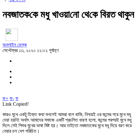
নবজাতক‌কে মধু খাওয়‌া‌নো থে‌কে বিরত থাকুন
অনলাইন ডেস্ক
সেপ্টেম্বর ১৩, ২০২০ ১২:০২ পূর্বাহ্ণ
ফ+
ফ-
ফ
Link Copied!
কারও মুখে একটু তিক্ত কথা শুনলেই আমরা বলে থাকি, নিশ্চয়ই ওর জন্মের পরে মুখে মধু
দেয়া হয়নি! অর্থাৎ আমাদের সমাজে একটি প্রচলিত ধারণা হলো, জন্মের পরপরই মুখে মধু
দিলে সেই শিশুর মুখের ভাষা মিষ্ট হয়। আর তাইতো নবজাতকের মুখে মধু দিয়ে বরণ করে
নেয়ার চল বেশ পরিচিত।