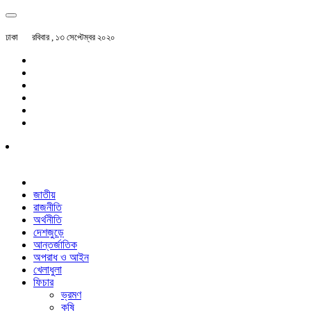
ঢাকা
রবিবার , ১৩ সেপ্টেম্বর ২০২০
জাতীয়
রাজনীতি
অর্থনীতি
দেশজুড়ে
আন্তর্জাতিক
অপরাধ ও আইন
খেলাধুলা
ফিচার
ভ্রমণ
কৃষি