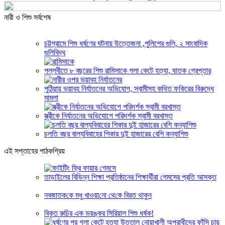
নারী ও শিশু সর্বশেষ
চট্টগ্রামে শিশু ধর্ষণের ঘটনায় উত্তেজনা ,পুলিশের গুলি, ২ সাংবাদিক
গুলিবিদ্ধ
পল্লবীতে ৮ বছরের শিশু রামিসাকে গলা কেটে হত্যা, ঘাতক গ্রেপ্তার
পুঠিয়ায় ভয়াবহ নির্যাতনের অভিযোগ, স্বামীসহ কথিত ফকিরের বিরুদ্ধে
মামলা
স্ত্রীকে নির্যাতনের অভিযোগে পরিদর্শক স্বামী বরখাস্ত
চলতি বছর বাল্যবিবাহের শিকার দুই হাজারের বেশি কন্যাশিশু
এই সপ্তাহের পাঠকপ্রিয়
তাড়াইলের বিভিন্ন শিক্ষা প্রতিষ্ঠানের শিক্ষার্থীরা গেমসের প্রতি আসক্ত
নবজাতক‌কে মধু খাওয়‌া‌নো থে‌কে বিরত থাকুন
বিকৃত রুচির এক ভয়ঙ্কর সিরিয়াল শিশু ধর্ষক!