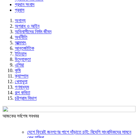
প্রধান সংবাদ
প্রবাস
অনান্য
অপরাধ ও আইন
অভিবাসীদের নির্মম জীবন
অর্থনীতি
আত্মসাৎ
আন্তর্জাতিক
ইতিহাস
উদ্যোক্তা
এশিয়া
কৃষি
ক্যাম্পাস
খেলাধুলা
গণমাধ্যম
গল্প ক‌বিতা
চট্টগ্রাম বিভাগ
আজকের সর্বশেষ সবখবর
দেশে ফিরেই জনগণের পাশে দাঁড়াতে চাই: বিদেশি সাংবাদিকদের সামনে
শেখ হাসিনা