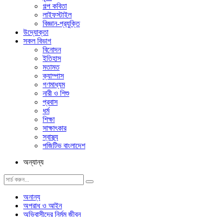
গল্প ক‌বিতা
লাইফস্টাইল
বিজ্ঞান-প্রযুক্তি
উদ্যোক্তা
সকল বিভাগ
বিনোদন
ইতিহাস
মতামত
ক্যাম্পাস
গণমাধ্যম
নারী ও শিশু
প্রবাস
ধর্ম
শিক্ষা
সাক্ষাৎকার
স্বাস্থ্য
পজিটিভ বাংলাদেশ
অন্যান্য
অনান্য
অপরাধ ও আইন
অভিবাসীদের নির্মম জীবন