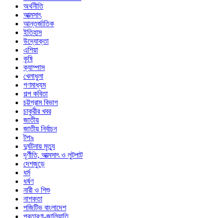
অর্থনীতি
আত্মসাৎ
আন্তর্জাতিক
ইতিহাস
উদ্যোক্তা
এশিয়া
কৃষি
ক্যাম্পাস
খেলাধুলা
গণমাধ্যম
গল্প ক‌বিতা
চট্টগ্রাম বিভাগ
চাকুরীর খবর
জাতীয়
জাতীয় নির্বাচন
টপ৯
দুর্ঘটনায় মৃত্যু
দূর্ণীতি, আত্মসাৎ ও লুটপাট
দেশজুড়ে
ধর্ম
ধর্ষণ
নারী ও শিশু
নাশকতা
পজিটিভ বাংলাদেশ
প্রতারণা-জালিয়াতি