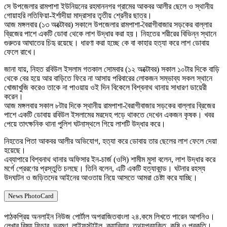
সে উপজেলার রামপাশা ইউনিয়নের রহমাননগর গ্রামের আকবর আলীর ছেলে ও স্থানীয়
গোয়াহরি লতিফিয়া-ইর্শাদীয়া মাদ্রাসার তৃতীয় শ্রেনীর ছাত্র।
আজ মঙ্গলবার (১৩ অক্টোবর) সকালে উপজেলার রামপাশা-বৈরাগীবাজার সড়কের বাল্লার
ব্রিজের পাশে একটি ডোবা থেকে লাশ উদ্ধার করা হয়। নিহতের শরীরের বিভিন্ন স্থানে
গুরুতর আঘাতের চিহৃ রয়েছে। ধারণা করা হচ্ছে কে বা কাহার হত্যা করে লাশ ডোবায়
ফেলে রাখে।
জানা যায়, নিহত রবিউল ইসলাম গতকাল সোমবার (১২ অক্টোবর) সকাল ১০টার দিকে বাড়ি
থেকে বের হয়ে আর বাড়িতে ফিরে না আসায় পরিবারের লোকজন সম্ভাব্য সকল স্থানে
খোজাখুজি করেও তাকে না পাওয়ায় ওই দিন বিকেলে বিশ্বনাথ থানায় সাধারণ ডায়েরী
করেন।
আজ মঙ্গলবার সকাল ৮টার দিকে স্থানীয় রামপাশা-বৈরাগীবাজার সড়কের বাল্লার ব্রিজের
পাশে একটি ডোবায় রবিউল ইসলামের মরদেহ পড়ে থাকতে দেখেন একজন কৃষক। খবর
পেয়ে তাৎক্ষনিক থানা পুলিশ ঘটনাস্থলে গিয়ে লাশটি উদ্ধার করে।
নিহতের পিতা আকবর আলীর অভিযোগ, হত্যা করে ডোবায় তার ছেলের লাশ ফেলে দেয়া
হয়েছে।
এব্যাপারে বিশ্বনাথ থানার অফিসার ইন-চার্জ (ওসি) শামীম মুসা বলেন, লাশ উদ্ধার করে
মর্গে প্রেরণের প্রস্তুতি চলছে। তিনি বলেন, এটি একটি হত্যাকান্ড। ঘটনার রহস্য
উদঘাটন ও জড়িতদের আইনের আওতায় নিয়ে আসতে আমরা চেষ্টা করে যাচ্ছি।
News PhotoCard
পাঠকপ্রিয় অনলাইন নিউজ পোর্টাল অপরাজিতবাংলা ২৪.কমে লিখতে পারেন আপনিও।
লেখার বিষয় ফিচার, ভ্রমণ, লাইফস্টাইল, ক্যারিয়ার, তথ্যপ্রযুক্তি, কৃষি ও প্রকৃতি।