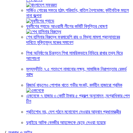
সার্জিও গোরের সফরে হঠাৎ পরিবর্তন, বাতিল নৈশভোজ: কূটনৈতিক মহলে
নানা জল্পনা
যুবলীগের প্যাডে আওয়ামী লীগের কমিটি বিলুপ্তির ঘোষণা
শেখ হাসিনার বিরুদ্ধে ফরমায়েশি রায় ও মিথ্যা মামলা প্রত্যাহারের
দাবিতে মুক্তিযুদ্ধ মঞ্চের সমাবেশ
শিখা অনির্বাণের চিরন্তন শিখা সাময়িকভাবে নিভিয়ে রাখার তথ্য ঘিরে
আলোচনা
মূল্যস্ফীতি ৭.৫ শতাংশে নামানোর লক্ষ্য, সামাজিক নিরাপত্তায় রেকর্ড
বরাদ্দ
রিজার্ভ বাড়লেও পোশাক খাতে গভীর সংকট, কর্মহীন হাজারো শ্রমিক
একনেকে ৭ হাজার ৩ কোটি টাকার ৫ প্রকল্প অনুমোদন ,অগ্রাধিকার পেল
চীন
প্রতিশোধ নয়, দেশ গঠনে মনোযোগ দেওয়ার আহ্বান প্রধানমন্ত্রীর
দুবাইয়ে আটক বেনজীর আহমেদকে ছেড়ে দেওয়া হয়েছে
/
অপরাধ ও আইন