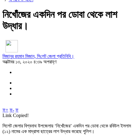
নিখোঁজের একদিন পর ডোবা থেকে লাশ
উদ্ধার।
‌মিজানুর রহমান মিজান, সি‌লেট জেলা প্র‌তি‌নি‌ধি।
অক্টোবর ১৩, ২০২০ ৪:৩৯ অপরাহ্ণ
ফ+
ফ-
ফ
Link Copied!
সিলেট জেলার বিশ্বনাথ উপজেলায় ‘নিখোঁজের’ একদিন পর ডোবা থেকে রবিউল ইসলাম
(১২) নামের এক মাদ্রাসা ছাত্রের লাশ উদ্ধার করেছে পুলিশ।