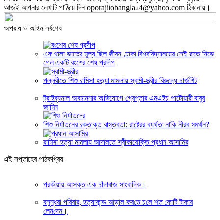
আজই আপনার লেখাটি পাঠিয়ে দিন oporajitobangla24@yahoo.com ঠিকানায়।
অপরাধ ও আইন সর্বশেষ
এক থালা ভাতের মূল্য ছিল জীবন ,ঢাকা বিশ্ববিদ্যালয়ের সেই রাতে নিভে
গেল একটি বংশের শেষ প্রদীপ
পল্লবীতে শিশু রামিসা হত্যা মামলায় স্বামী-স্ত্রীর বিরুদ্ধে চার্জশিট
ট্রাইব্যুনাল অবমাননার অভিযোগে গ্রেপ্তার এমএইচ পাটোয়ারী বাবুর
জামিন
শিশু নির্যাতনের রক্তাক্ত বাস্তবতা: রাষ্ট্রের ব্যর্থতা নাকি নীরব সমর্থন?
রামিসা হত্যা মামলায় আদালতে স্বীকারোক্তি প্রধান আসামির
এই সপ্তাহের পাঠকপ্রিয়
পরকীয়ায় আসক্ত এক চাঁদাবাজ সাংবাদিক।
বসুন্ধরা প‌রিবার, হত্যাকান্ড আড়াল কর‌তে চ‌লে শত কো‌টি টাকার
লেন‌দেন।