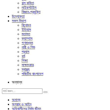
গল্প ক‌বিতা
লাইফস্টাইল
বিজ্ঞান-প্রযুক্তি
উদ্যোক্তা
সকল বিভাগ
বিনোদন
ইতিহাস
মতামত
ক্যাম্পাস
গণমাধ্যম
নারী ও শিশু
প্রবাস
ধর্ম
শিক্ষা
সাক্ষাৎকার
স্বাস্থ্য
পজিটিভ বাংলাদেশ
অন্যান্য
অনান্য
অপরাধ ও আইন
অভিবাসীদের নির্মম জীবন