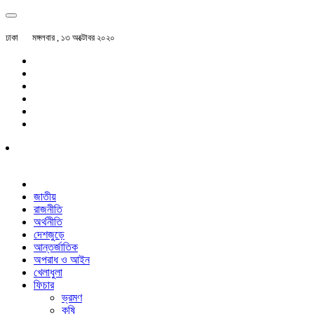
ঢাকা
মঙ্গলবার , ১৩ অক্টোবর ২০২০
জাতীয়
রাজনীতি
অর্থনীতি
দেশজুড়ে
আন্তর্জাতিক
অপরাধ ও আইন
খেলাধুলা
ফিচার
ভ্রমণ
কৃষি