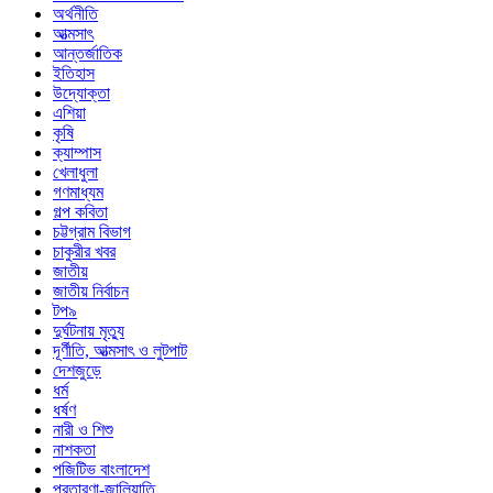
অর্থনীতি
আত্মসাৎ
আন্তর্জাতিক
ইতিহাস
উদ্যোক্তা
এশিয়া
কৃষি
ক্যাম্পাস
খেলাধুলা
গণমাধ্যম
গল্প ক‌বিতা
চট্টগ্রাম বিভাগ
চাকুরীর খবর
জাতীয়
জাতীয় নির্বাচন
টপ৯
দুর্ঘটনায় মৃত্যু
দূর্ণীতি, আত্মসাৎ ও লুটপাট
দেশজুড়ে
ধর্ম
ধর্ষণ
নারী ও শিশু
নাশকতা
পজিটিভ বাংলাদেশ
প্রতারণা-জালিয়াতি