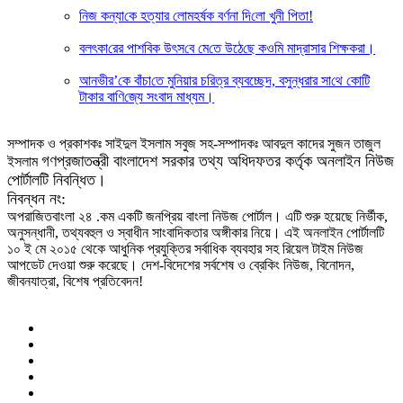
নিজ কন্যা‌কে হত্যার লে‌ামহর্ষক বর্ণনা দি‌লো খুনী পিতা!
বলৎকা‌রের পাশ‌বিক উৎস‌বে মে‌তে উঠে‌ছে কও‌মি মাদ্রাসার শিক্ষকরা।
আনভী‌র’‌কে বাঁচা‌তে মু‌নিয়ার চ‌রিত্র ব্যবচ্ছেদ, বসুন্ধরার সা‌থে কো‌টি
টাকার বা‌ণি‌জ্যে সংবাদ মাধ্যম।
সম্পাদক ও প্রকাশকঃ সাইদুল ইসলাম সবুজ সহ-সম্পাদকঃ আবদুল কাদের সুজন তাজুল
গণপ্রজাতন্ত্রী বাংলাদেশ সরকার তথ্য অধিদফতর কর্তৃক অনলাইন নিউজ
ইসলাম
পোর্টালটি নিবন্ধিত।
নিবন্ধন নং:
অপরাজিতবাংলা ২৪ .কম একটি জনপ্রিয় বাংলা নিউজ পোর্টাল। এটি শুরু হয়েছে নির্ভীক,
অনুসন্ধানী, তথ্যবহুল ও স্বাধীন সাংবাদিকতার অঙ্গীকার নিয়ে। এই অনলাইন পোর্টালটি
১০ ই মে ২০১৫ থেকে আধুনিক প্রযুক্তির সর্বাধিক ব্যবহার সহ রিয়েল টাইম নিউজ
আপডেট দেওয়া শুরু করেছে। দেশ-বিদেশের সর্বশেষ ও ব্রেকিং নিউজ, বিনোদন,
জীবনযাত্রা, বিশেষ প্রতিবেদন!