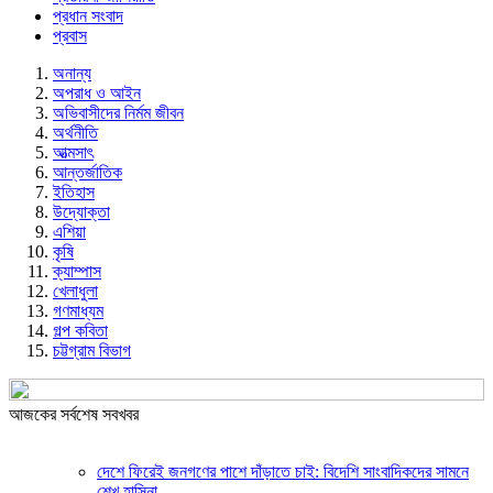
প্রধান সংবাদ
প্রবাস
অনান্য
অপরাধ ও আইন
অভিবাসীদের নির্মম জীবন
অর্থনীতি
আত্মসাৎ
আন্তর্জাতিক
ইতিহাস
উদ্যোক্তা
এশিয়া
কৃষি
ক্যাম্পাস
খেলাধুলা
গণমাধ্যম
গল্প ক‌বিতা
চট্টগ্রাম বিভাগ
আজকের সর্বশেষ সবখবর
দেশে ফিরেই জনগণের পাশে দাঁড়াতে চাই: বিদেশি সাংবাদিকদের সামনে
শেখ হাসিনা