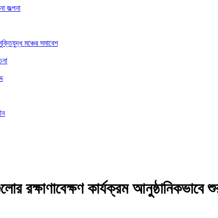
া জল্পনা
ুক্তিযুদ্ধ মঞ্চের সমাবেশ
চনা
্দ
ীন
র রক্ষাণাবেক্ষণ কার্যক্রম আনুষ্ঠানিকভাবে শ