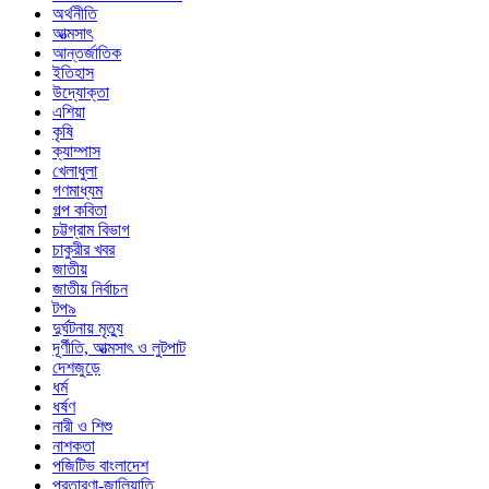
অর্থনীতি
আত্মসাৎ
আন্তর্জাতিক
ইতিহাস
উদ্যোক্তা
এশিয়া
কৃষি
ক্যাম্পাস
খেলাধুলা
গণমাধ্যম
গল্প ক‌বিতা
চট্টগ্রাম বিভাগ
চাকুরীর খবর
জাতীয়
জাতীয় নির্বাচন
টপ৯
দুর্ঘটনায় মৃত্যু
দূর্ণীতি, আত্মসাৎ ও লুটপাট
দেশজুড়ে
ধর্ম
ধর্ষণ
নারী ও শিশু
নাশকতা
পজিটিভ বাংলাদেশ
প্রতারণা-জালিয়াতি