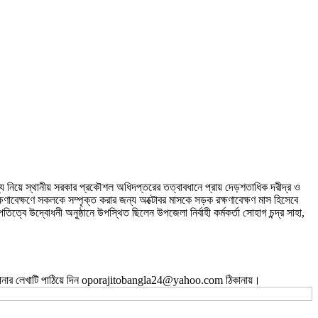
িপাদ্য নিয়ে স্থানীয় সরকার প্রকৌশল অধিদপ্তরের তত্বাবধানে প্রায় দেড়শতাধিক দরীদ্র ও
্ষণাবেক্ষণে সকলকে সম্পৃক্ত করার জন্য অক্টোবর মাসকে সড়ক রক্ষণাবেক্ষণ মাস হিসেবে
উদ্বোধনী অনুষ্ঠানে উপস্থিত ছিলেন উপজেলা নির্বাহী কর্মকর্তা সোহাগ চন্দ্র সাহা,
ই আপনার লেখাটি পাঠিয়ে দিন oporajitobangla24@yahoo.com ঠিকানায়।