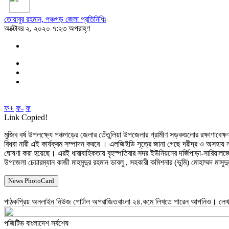
তোয়াবুর রহমান, পঞ্চগড় জেলা প্রতিনিধিঃ
অক্টোবর ২, ২০২০ ৭:২৩ অপরাহ্ণ
ফ+
ফ-
ফ
Link Copied!
মুজিব বর্ষ উপলক্ষ্যে পঞ্চগড়ের জেলার তেঁতুলিয়া উপজেলার গ্রামীণ সড়কগুলোর রক্ষাণাবেক্
বিধবা নারী এই কার্যক্রম সম্পাদন করবে । এলজিইডি সূত্রে জানা গেছে দরীদ্র ও অসহায় না
ঘোষণা করা হয়েছে। এরই ধারাবাহিকতায় বৃহস্পতিবার সদর ইউনিয়নের দর্জিপাড়া-সারিয়ালজো
উপজেলা চেয়ারম্যান কাজী মাহমুদুর রহমান ডাবলু , সহকারী কমিশনার (ভুমি) মোহাম্মদ মা
News PhotoCard
পাঠকপ্রিয় অনলাইন নিউজ পোর্টাল অপরাজিতবাংলা ২৪.কমে লিখতে পারেন আপনিও। লেখার
পজিটিভ বাংলাদেশ সর্বশেষ