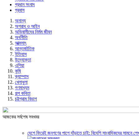
প্রধান সংবাদ
প্রবাস
অনান্য
অপরাধ ও আইন
অভিবাসীদের নির্মম জীবন
অর্থনীতি
আত্মসাৎ
আন্তর্জাতিক
ইতিহাস
উদ্যোক্তা
এশিয়া
কৃষি
ক্যাম্পাস
খেলাধুলা
গণমাধ্যম
গল্প ক‌বিতা
চট্টগ্রাম বিভাগ
আজকের সর্বশেষ সবখবর
দেশে ফিরেই জনগণের পাশে দাঁড়াতে চাই: বিদেশি সাংবাদিকদের সামনে শেখ