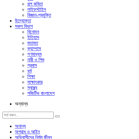
গল্প ক‌বিতা
লাইফস্টাইল
বিজ্ঞান-প্রযুক্তি
উদ্যোক্তা
সকল বিভাগ
বিনোদন
ইতিহাস
মতামত
ক্যাম্পাস
গণমাধ্যম
নারী ও শিশু
প্রবাস
ধর্ম
শিক্ষা
সাক্ষাৎকার
স্বাস্থ্য
পজিটিভ বাংলাদেশ
অন্যান্য
অনান্য
অপরাধ ও আইন
অভিবাসীদের নির্মম জীবন