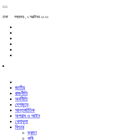
ঢাকা
শুক্রবার , ২ অক্টোবর ২০২০
জাতীয়
রাজনীতি
অর্থনীতি
দেশজুড়ে
আন্তর্জাতিক
অপরাধ ও আইন
খেলাধুলা
ফিচার
ভ্রমণ
কৃষি