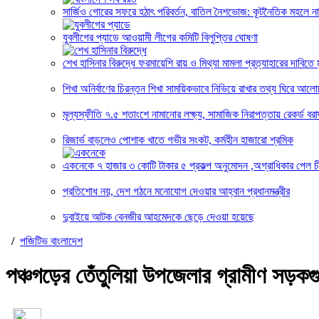
সার্জিও গোরের সফরে হঠাৎ পরিবর্তন, বাতিল নৈশভোজ: কূটনৈতিক মহলে নান
যুবলীগের প্যাডে আওয়ামী লীগের কমিটি বিলুপ্তির ঘোষণা
শেখ হাসিনার বিরুদ্ধে ফরমায়েশি রায় ও মিথ্যা মামলা প্রত্যাহারের দাবিতে ম
শিখা অনির্বাণের চিরন্তন শিখা সাময়িকভাবে নিভিয়ে রাখার তথ্য ঘিরে আলো
মূল্যস্ফীতি ৭.৫ শতাংশে নামানোর লক্ষ্য, সামাজিক নিরাপত্তায় রেকর্ড বরাদ
রিজার্ভ বাড়লেও পোশাক খাতে গভীর সংকট, কর্মহীন হাজারো শ্রমিক
একনেকে ৭ হাজার ৩ কোটি টাকার ৫ প্রকল্প অনুমোদন ,অগ্রাধিকার পেল চ
প্রতিশোধ নয়, দেশ গঠনে মনোযোগ দেওয়ার আহ্বান প্রধানমন্ত্রীর
দুবাইয়ে আটক বেনজীর আহমেদকে ছেড়ে দেওয়া হয়েছে
/
পজিটিভ বাংলাদেশ
পঞ্চগড়ের তেঁতুলিয়া উপজেলার গ্রামীণ সড়কগুলো