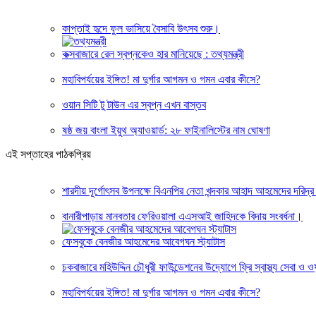
কাপ্তাই হৃদে ফুল ভাসিয়ে বৈসাবি উৎসব শুরু।
কক্সবাজারে রেল স্বপ্নকেও হার মানিয়েছে : তথ্যমন্ত্রী
মহাবিপর্যয়ের ইঙ্গিত! মা দুর্গার আগমন ও গমন এবার কীসে?
ওয়ান সিটি টু টাউন এর স্বপ্ন এখন বাস্তব
ষষ্ঠ জয় বাংলা ইয়ুথ অ্যাওয়ার্ড: ২৮ ফাইনালিস্টের নাম ঘোষণা
এই সপ্তাহের পাঠকপ্রিয়
শারদীয় দূর্গোৎসব উপলক্ষে বিএনপির নেতা খন্দকার আহাদ আহমেদের দরিদ্র
বানারীপাড়ায় মানবতার ফেরিওয়ালা এএসআই জাহিদকে বিদায় সংবর্ধনা।
ফেসবুকে বেনজীর আহমেদের আবেগঘন স্ট্যাটাস
চকবাজারে মহিউদ্দিন চৌধুরী ফাউন্ডেশনের উদ্যোগে ফ্রি স্বাস্থ্য সেবা 
মহাবিপর্যয়ের ইঙ্গিত! মা দুর্গার আগমন ও গমন এবার কীসে?