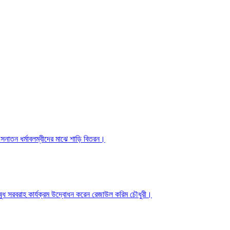
 সনাতন ধর্মাবলম্বীদের মাঝে শাড়ি বিতরন।
ও ওষুধ সরবরাহ কার্যক্রম উদ্বোধন করেন রেজাউল করিম চৌধুরী।