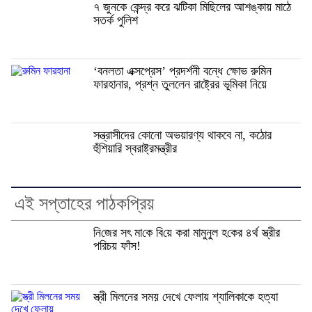
৭ জুনকে কেন্দ্র করে ঝটিকা মিছিলের আশঙ্কায় মাঠে
সতর্ক পুলিশ
‘বনলতা এক্সপ্রেস’ প্রদর্শনী বন্ধে ক্ষোভ রুমিন
ফারহানার, প্রশ্ন তুললেন রাষ্ট্রের ভূমিকা নিয়ে
সন্ত্রাসীদের কোনো অভয়ারণ্য থাকবে না, কঠোর
হুঁশিয়ারি স্বরাষ্ট্রমন্ত্রীর
এই সপ্তাহের পাঠকপ্রিয়
নি‌জের সৎ মা‌কে বি‌য়ে করা মামুনুল হ‌কের ৪র্থ স্ত্রীর
প‌রিচয় ফাঁস!
স্ত্রী মিলনের সময় দেখে ফেলায় শ্যালিকাকে হত্যা