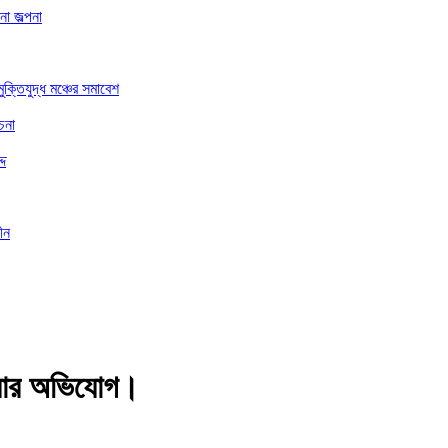
া জল্পনা
ুক্তিযুদ্ধ মঞ্চের সমাবেশ
চনা
্দ
ীন
হত্যার অভিযোগ।