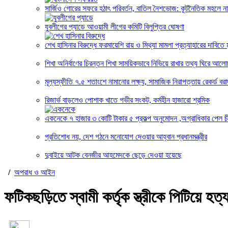
সার্জিও গোরের সফরে হঠাৎ পরিবর্তন, বাতিল নৈশভোজ: কূটনৈতিক মহলে নান
যুবলীগের প্যাডে আওয়ামী লীগের কমিটি বিলুপ্তির ঘোষণা
শেখ হাসিনার বিরুদ্ধে ফরমায়েশি রায় ও মিথ্যা মামলা প্রত্যাহারের দাবিতে ম
শিখা অনির্বাণের চিরন্তন শিখা সাময়িকভাবে নিভিয়ে রাখার তথ্য ঘিরে আলো
মূল্যস্ফীতি ৭.৫ শতাংশে নামানোর লক্ষ্য, সামাজিক নিরাপত্তায় রেকর্ড বরাদ
রিজার্ভ বাড়লেও পোশাক খাতে গভীর সংকট, কর্মহীন হাজারো শ্রমিক
একনেকে ৭ হাজার ৩ কোটি টাকার ৫ প্রকল্প অনুমোদন ,অগ্রাধিকার পেল চ
প্রতিশোধ নয়, দেশ গঠনে মনোযোগ দেওয়ার আহ্বান প্রধানমন্ত্রীর
দুবাইয়ে আটক বেনজীর আহমেদকে ছেড়ে দেওয়া হয়েছে
/
অপরাধ ও আইন
ফটিকছড়িতে স্বামী কর্তৃক স্ত্রীকে পিটিয়ে 