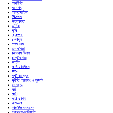
অর্থনীতি
আত্মসাৎ
আন্তর্জাতিক
ইতিহাস
উদ্যোক্তা
এশিয়া
কৃষি
ক্যাম্পাস
খেলাধুলা
গণমাধ্যম
গল্প ক‌বিতা
চট্টগ্রাম বিভাগ
চাকুরীর খবর
জাতীয়
জাতীয় নির্বাচন
টপ৯
দুর্ঘটনায় মৃত্যু
দূর্ণীতি, আত্মসাৎ ও লুটপাট
দেশজুড়ে
ধর্ম
ধর্ষণ
নারী ও শিশু
নাশকতা
পজিটিভ বাংলাদেশ
প্রতারণা-জালিয়াতি