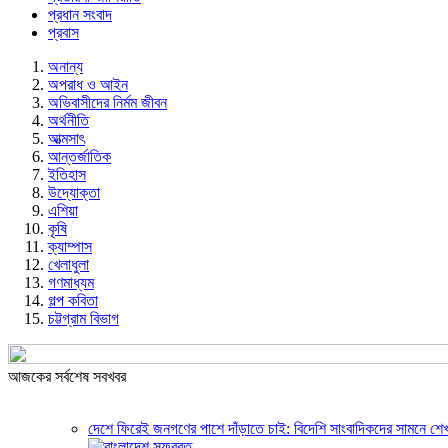
প্রধান সংবাদ
প্রবাস
অনান্য
অপরাধ ও আইন
অভিবাসীদের নির্মম জীবন
অর্থনীতি
আত্মসাৎ
আন্তর্জাতিক
ইতিহাস
উদ্যোক্তা
এশিয়া
কৃষি
ক্যাম্পাস
খেলাধুলা
গণমাধ্যম
গল্প ক‌বিতা
চট্টগ্রাম বিভাগ
আজকের সর্বশেষ সবখবর
দেশে ফিরেই জনগণের পাশে দাঁড়াতে চাই: বিদেশি সাংবাদিকদের সামনে শেখ