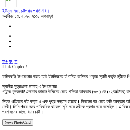
ইউনুস মিয়া, চট্টগ্রাম প্রতিনিধি।
অক্টোবর ১৩, ২০২০ ৭:৩১ অপরাহ্ণ
ফ+
ফ-
ফ
Link Copied!
ফটিকছড়ি উপজেলার নারায়ণহাট ইউনিয়নের হাঁপানিয়া জমিদার পাড়ায় স্বামী কর্তৃক স্ত্রীক
স্থানীয় সূত্রগুলো জানায়,এ উপজেলার
পাইন্দং বৃদবনহাট এলাকার জামাল উদ্দিনের মেয়ে খাদিজা আক্তার (৩৮ ) কে (১২অক্টোবর) 
নিহত খাতিজার দুই কন্যা ও এক পুত্র সন্তান রয়েছে। নিহতের বড় মেয়ে রুমি আক্তার 
সেবী। তিনি প্রায় সময় পারিবারিক ঝামেলা সৃষ্টি করে স্ত্রীকে প্রহার করে আসছিল। এ বি
প্রশাসনের কাছে বিচার চাই।
News PhotoCard