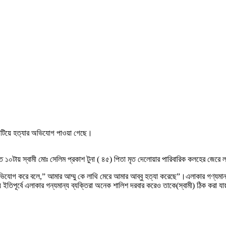
ে পিটিয়ে হত্যার অভিযোগ পাওয়া গেছে।
রাত ১০টায় স্বামী মোঃ সেলিম প্রকাশ টুনা ( ৪৫) পিতা মৃত দেলোয়ার পারিবারিক কলহের জে
অভিযোগ করে বলে,” আমার আম্মু কে লাথি মেরে আমার আব্বু হত্যা করেছে”।এলাকার গণ্যমান্য
ষয়ে ইতিপূর্বে এলাকার গন্যমান্য ব্যক্তিরা অনেক শালিশ দরবার করেও তাকে(স্বামী) ঠিক করা 