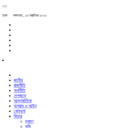
ঢাকা
মঙ্গলবার , ১৩ অক্টোবর ২০২০
জাতীয়
রাজনীতি
অর্থনীতি
দেশজুড়ে
আন্তর্জাতিক
অপরাধ ও আইন
খেলাধুলা
ফিচার
ভ্রমণ
কৃষি