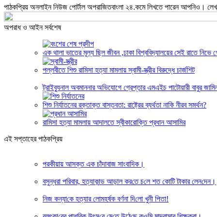
পাঠকপ্রিয় অনলাইন নিউজ পোর্টাল অপরাজিতবাংলা ২৪.কমে লিখতে পারেন আপনিও। লেখার
অপরাধ ও আইন সর্বশেষ
এক থালা ভাতের মূল্য ছিল জীবন ,ঢাকা বিশ্ববিদ্যালয়ের সেই রাতে নিভে 
পল্লবীতে শিশু রামিসা হত্যা মামলায় স্বামী-স্ত্রীর বিরুদ্ধে চার্জশিট
ট্রাইব্যুনাল অবমাননার অভিযোগে গ্রেপ্তার এমএইচ পাটোয়ারী বাবুর জামি
শিশু নির্যাতনের রক্তাক্ত বাস্তবতা: রাষ্ট্রের ব্যর্থতা নাকি নীরব সমর্থন?
রামিসা হত্যা মামলায় আদালতে স্বীকারোক্তি প্রধান আসামির
এই সপ্তাহের পাঠকপ্রিয়
পরকীয়ায় আসক্ত এক চাঁদাবাজ সাংবাদিক।
বসুন্ধরা প‌রিবার, হত্যাকান্ড আড়াল কর‌তে চ‌লে শত কো‌টি টাকার লেন‌দেন।
নিজ কন্যা‌কে হত্যার লে‌ামহর্ষক বর্ণনা দি‌লো খুনী পিতা!
বলৎকা‌রের পাশ‌বিক উৎস‌বে মে‌তে উঠে‌ছে কও‌মি মাদ্রাসার শিক্ষকরা।