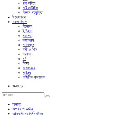
গল্প ক‌বিতা
লাইফস্টাইল
বিজ্ঞান-প্রযুক্তি
উদ্যোক্তা
সকল বিভাগ
বিনোদন
ইতিহাস
মতামত
ক্যাম্পাস
গণমাধ্যম
নারী ও শিশু
প্রবাস
ধর্ম
শিক্ষা
সাক্ষাৎকার
স্বাস্থ্য
পজিটিভ বাংলাদেশ
অন্যান্য
অনান্য
অপরাধ ও আইন
অভিবাসীদের নির্মম জীবন